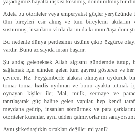
yaşadığımız hayatla ilişkisi kesilmiş, dondurulmuş bir din 
Adeta bu otoriteler veya emperyalist güçler yeryüzünde bi
tüm bireyleri esir almış ve tüm bireylerin akılarını 
susturmuş, insanların vicdanlarını da kömüre/taşa dönüşt
Bu nedenle dünya perdesinin üstüne çıkıp özgürce olay
vardır. Bunu az sayıda insan başarır.
Şu anda; geleneksek Allah algısını gündemde tutup, b
sağlamak için elinden gelen tüm gayreti gösteren ve her 
çeviren, Hz. Peygamberle alakası olmayan uyduruk bir 
tomar tomar
hadis
uyduran ve bunu ayakta tutmak içi
oynayan kişiler ile; Mal, mülk, sermaye ve paracıl
tanrılaşarak güç haline gelen yapılar, hep kendi taraf
meydana getirip, insanları sömürmek ve para çarkları
otoriteler kuranlar, aynı telden çalmıyorlar mı sanıyorsun
Aynı şirketin/şirkin ortakları değiller mi yani?