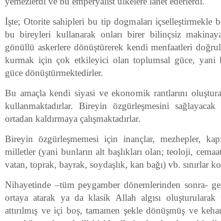
yemezlerdi ve bu emperyalist ülkelere lanet ederlerdi.
İşte; Otorite sahipleri bu tip dogmaları içselleştirmekle 
bu bireyleri kullanarak onları birer bilinçsiz makinay
gönüllü askerlere dönüştürerek kendi menfaatleri doğr
kurmak için çok etkileyici olan toplumsal güce, yani ko
güce dönüştürmektedirler.
Bu amaçla kendi siyasi ve ekonomik rantlarını oluşturab
kullanmaktadırlar. Bireyin özgürleşmesini sağlayacak
ortadan kaldırmaya çalışmaktadırlar.
Bireyin özgürleşmemesi için inançlar, mezhepler, kapita
milletler (yani bunların alt başlıkları olan; teoloji, cemaa
vatan, toprak, bayrak, soydaşlık, kan bağı) vb. sınırlar k
Nihayetinde –tüm peygamber dönemlerinden sonra- gele
ortaya atarak ya da klasik Allah algısı oluşturularak 
attırılmış ve içi boş, tamamen şekle dönüşmüş ve keha