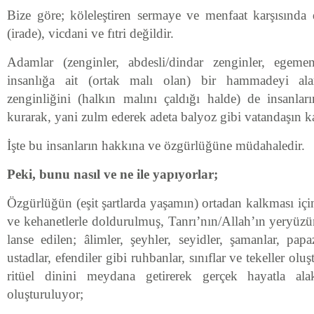
Bize göre; köleleştiren sermaye ve menfaat karşısınd
(irade), vicdani ve fıtri değildir.
Adamlar (zenginler, abdesli/dindar zenginler, egem
insanlığa ait (ortak malı olan) bir hammadeyi ala
zenginliğini (halkın malını çaldığı halde) de insanl
kurarak, yani zulm ederek adeta balyoz gibi vatandaşın k
İşte bu insanların hakkına ve özgürlüğüne müdahaledir.
Peki, bunu nasıl ve ne ile yapıyorlar;
Özgürlüğün (eşit şartlarda yaşamın) ortadan kalkması için
ve kehanetlerle doldurulmuş, Tanrı’nın/Allah’ın yeryüzün
lanse edilen; âlimler, şeyhler, seyidler, şamanlar, papa
ustadlar, efendiler gibi ruhbanlar, sınıflar ve tekeller oluş
ritüel dinini meydana getirerek gerçek hayatla al
oluşturuluyor;