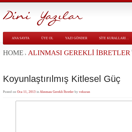
ANA SAYFA
ÜYE OL
YAZI GÖNDER
SITE KURALLARI…
HOME
ALINMASI GEREKLI İBRETLER
Koyunlaştırılmış Kitlesel Güç
Posted on
Oca 11, 2013
in
Alınması Gerekli İbretler
by
vekuran