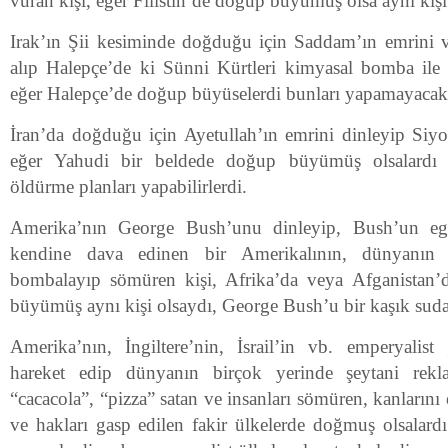
vuran kişi, eğer Filistin’de doğup büyümüş olsa aynı kişi
Irak’ın Şii kesiminde doğduğu için Saddam’ın emrini v
alıp Halepçe’de ki Sünni Kürtleri kimyasal bomba ile v
eğer Halepçe’de doğup büyüselerdi bunları yapamayacakl
İran’da doğduğu için Ayetullah’ın emrini dinleyip Siyoni
eğer Yahudi bir beldede doğup büyümüş olsalardı ac
öldürme planları yapabilirlerdi.
Amerika’nın George Bush’unu dinleyip, Bush’un ego
kendine dava edinen bir Amerikalının, dünyanın h
bombalayıp sömüren kişi, Afrika’da veya Afganistan’
büyümüş aynı kişi olsaydı, George Bush’u bir kaşık suda
Amerika’nın, İngiltere’nin, İsrail’in vb. emperyalist
hareket edip dünyanın birçok yerinde şeytani rekl
“cacacola”, “pizza” satan ve insanları sömüren, kanlarını
ve hakları gasp edilen fakir ülkelerde doğmuş olsalard