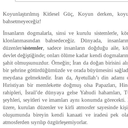
Koyunlaştırılmış Kitlesel Güç, Koyun derken, koyu
bahsetmeyeceğiz!
İnsanların dogmalarla, sinsi ve kurulu sistemlerle, kör
klonlanmasından bahsedeceğiz. Dünyada, insanları
düzenler/
sistemler
, sadece insanların doğduğu aile, kö
devlet değiştiğinde; onları ölüme kadar kendi dogmalarına
şahit olmuşsunuzdur. Örneğin; İran da doğan birisini al
bir şehrine götürdüğümüzde ve orada büyümesini sağladı
meydana gelmektedir. İran da, Ayetullah’ı din adamı 
Hıristiyan bir memlekette doğmuş olsa Papazları, Hin
rahipleri, İsrail’de dünyaya gelse Yahudi hahamları,
şeyhleri, seyitleri ve imamları aynı konumda görecekti.
üzere, kurulan düzenler ve kirli atmosfer sayesinde kişil
oluşumunda bireyin kendi kanaati ve iradesi pek ol
atmosferden sıyrılıp özgürleşemiyorlar.