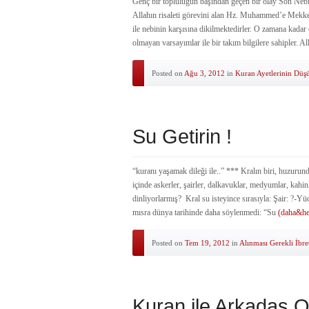
Genç bir topluluğun başından geçen bir olay Son Nebi
Allahın risaleti görevini alan Hz. Muhammed’e Mekke M
ile nebinin karşısına dikilmektedirler. O zamana kadar 
olmayan varsayımlar ile bir takım bilgilere sahipler. Al
Posted on
Ağu 3, 2012
in
Kuran Ayetlerinin Düş
Su Getirin !
“kuranı yaşamak dileği ile..” *** Kralın biri, huzurun
içinde askerler, şairler, dalkavuklar, medyumlar, kahi
dinliyorlarmış? Kral su isteyince sırasıyla: Şair: ?-Yü
mısra dünya tarihinde daha söylenmedi: “Su
(daha&hel
Posted on
Tem 19, 2012
in
Alınması Gerekli İbre
Kuran ile Arkadaş