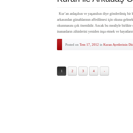
Kur’an anlaşılsın ve yaşanılsın diye gönderilmiş bir k
arkasından günahlarının affedilmesi için okuna gelm
okunmasını çok önemlidir. Ancak bu mealiyle birlikte 
inananların zihinlerini yeniden inşa etmek ve hayatlar
Posted on
Tem 17, 2012
in
Kuran Ayetlerinin Dü
1
2
3
4
›