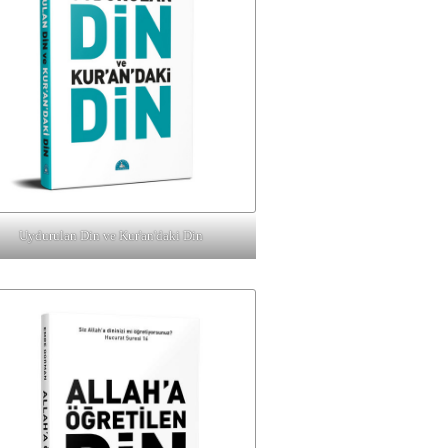
Uydurulan Din ve Kur'an'daki Din