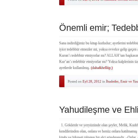
Önemli emir; Tedeb
Sana indirdiğimiz bu kitap kutludur; ayetlerini tedebbür
iyice tedebbür etmezler mi, yoksa evvelce gelip geçen
Kuran’ı tedebbür etmiyorlar mı? ALLAH’tan başkasının
Kur’an’ı tedebbür etmiyorlar mı? Yoksa kalplerinin üzerinde kilitleri mi
ayetlerde kullanılmış.
(daha&helliip;)
Posted on
Eyl 28, 2012
in
İbadetler, Emir ve Yas
Yahudileşme ve Ehli
1. Göklerde ve yeryüzünde olan şeyler, Melik, Kuddûs
kendilerinden olan, onlara ve henüz onlara katılmamış 
kitabı ve hikmeti öğreten bir elçi gönderendir. –Onlar,