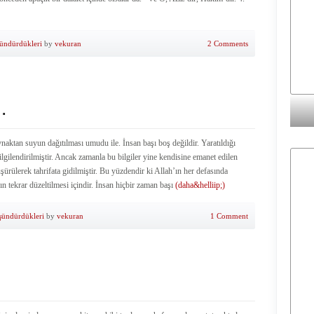
şündürdükleri
by
vekuran
2 Comments
…
ynaktan suyun dağıtılması umudu ile. İnsan başı boş değildir. Yaratıldığı
ilgilendirilmiştir. Ancak zamanla bu bilgiler yine kendisine emanet edilen
ürülerek tahrifata gidilmiştir. Bu yüzdendir ki Allah’ın her defasında
ın tekrar düzeltilmesi içindir. İnsan hiçbir zaman başı
(daha&helliip;)
şündürdükleri
by
vekuran
1 Comment