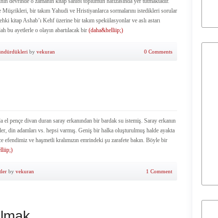
nin devrinde o zamanın kitap sahibi toplumun hafızasında yer tutmaktadır.
üşrikleri, bir takım Yahudi ve Hristiyanlarca sormalarını istedikleri sorular
ehki kitap Ashab’ı Kehf üzerine bir takım spekülasyonlar ve aslı astarı
lah bu ayetlerle o olayın abartılacak bir
(daha&helliip;)
ündürdükleri
by
vekuran
0 Comments
da el pençe divan duran saray erkanından bir bardak su istemiş. Saray erkanın
nler, din adamları vs. hepsi varmış. Geniş bir halka oluşturulmuş halde ayakta
ce efendimiz ve haşmetli kralımızın emrindeki şu zarafete bakın. Böyle bir
liip;)
tler
by
vekuran
1 Comment
 Olmak…