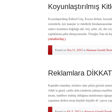
Koyunlaştırılmış Kit
Koyunlaştırılmış Kitlesel Güç, Koyun derken, koyunla
sistemlerle, kör inançlar ve ritüellerle klonlanmasınd
sadece insanların doğduğu aile, köy, şehir, ırk, din ve
yaptıklarına şahit olmuşsunuzdur. Örneğin; İran da do
(daha&helliip;)
Posted on
Oca 11, 2013
in
Alınması Gerekli İbret
Reklamlara DİKKAT
Kapitalist mantıkta, ürünlere olan çekim gücünü arttır
Allah’ın güzel, cazibe dolu isimlerini çalmaya teşebbü
insanı, maddeye muhtaç olduğuna inandırmaya uğraşır
yaşanmaz derken insan küçülür küçülür de ‘çaysız y
Posted on
Eki 5, 2012
in
Alınması Gerekli İbretle