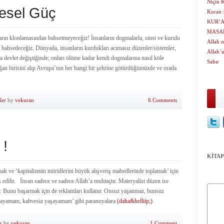
Niçin 
lesel Güç
Kuran 
KUR’A
MASA
rın klonlamasından bahsetmeyeceğiz! İnsanların dogmalarla, sinsi ve kurulu
Allah n
an bahsedeceğiz. Dünyada, insanların kurdukları acımasız düzenler/sistemler,
Allah`
ya devlet değiştiğinde; onları ölüme kadar kendi dogmalarına nasıl köle
Sabır
ğan birisini alıp Avrupa’nın her hangi bir şehrine götürdüğümüzde ve orada
ler
by
vekuran
6 Comments
 !
KİTAP
mak ve ‘kapitalizmin müridlerini büyük alışveriş mabedlerinde toplamak’ için
s edilir. İnsan sadece ve sadece Allah’a muhtaçtır. Materyalist düzen ise
. Bunu başarmak için de reklamları kullanır. Onsuz yaşanmaz, bunsuz
aşayamam, kahvesiz yaşayamam’ gibi paranoyalara
(daha&helliip;)
r
by
vekuran
1 Comment