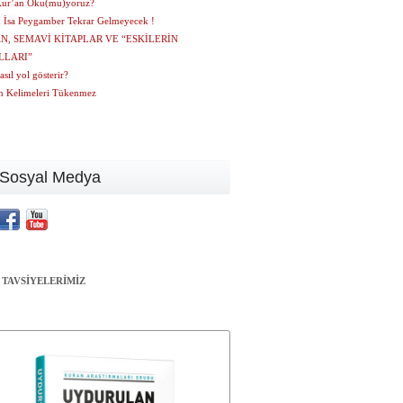
Kur’an Oku(mu)yoruz?
: İsa Peygamber Tekrar Gelmeyecek !
N, SEMAVİ KİTAPLAR VE “ESKİLERİN
LLARI”
asıl yol gösterir?
ın Kelimeleri Tükenmez
Sosyal Medya
 TAVSİYELERİMİZ