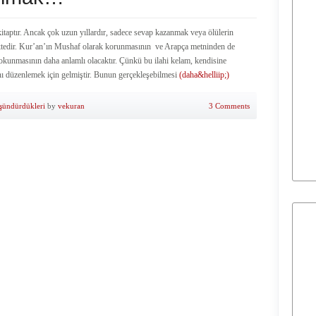
itaptır. Ancak çok uzun yıllardır, sadece sevap kazanmak veya ölülerin
ektedir. Kur’an’ın Mushaf olarak korunmasının ve Arapça metninden de
okunmasının daha anlamlı olacaktır. Çünkü bu ilahi kelam, kendisine
ını düzenlemek için gelmiştir. Bunun gerçekleşebilmesi
(daha&helliip;)
şündürdükleri
by
vekuran
3 Comments