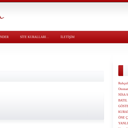
ÖNDER
SITE KURALLARI…
İLETİŞİM
Ruhçulu
Otomat
NİSA 
BATIL
GÖST
KURAN
ÖNE 
YANLI