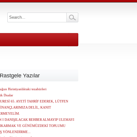
Rastgele Yazılar
ğun Hıristiyanlıktaki tezahürleri
ik Dualar
SURESİ 65. AYETİ TAHRİF EDEREK, LÜTFEN
 İNANÇLARIMIZA DELİL, KANIT
ERMEYELİM.
 I DANIŞILACAK REHBER ALMAYIP ULEMAYI
ÇIKARMAK VE GÜNÜMÜZDEKİ TOPLUMU
Ş YÖNLENDİRME...