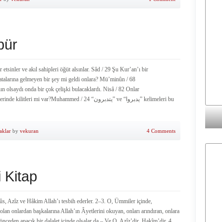
bür
 etsinler ve akıl sahipleri öğüt alsınlar. Sâd / 29 Şu Kur’an’ı bir
 atalarına gelmeyen bir şey mi geldi onlara? Mü’minûn / 68
 olsaydı onda bir çok çelişki bulacaklardı. Nisâ / 82 Onlar
 var?Muhammed / 24 “يتدبرون” ve “يدبروا” kelimeleri bu
aklar
by
vekuran
4 Comments
 Kitap
, Azîz ve Hâkim Allah’ı tesbih ederler. 2–3. O, Ümmiler içinde,
olan onlardan başkalarına Allah’ın Âyetlerini okuyan, onları arındıran, onlara
 önceden apaçık bir dalalet içinde olsalar da.– Ve O, Azîz’dir, Hakîm’dir. 4.