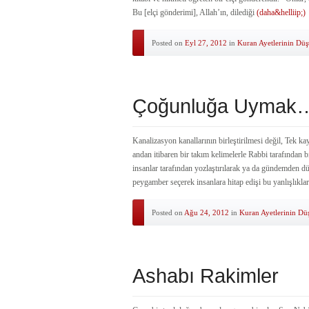
Bu [elçi gönderimi], Allah’ın, dilediği
(daha&helliip;)
Posted on
Eyl 27, 2012
in
Kuran Ayetlerinin Dü
Çoğunluğa Uymak
Kanalizasyon kanallarının birleştirilmesi değil, Tek ka
andan itibaren bir takım kelimelerle Rabbi tarafından b
insanlar tarafından yozlaştırılarak ya da gündemden düş
peygamber seçerek insanlara hitap edişi bu yanlışlıklar
Posted on
Ağu 24, 2012
in
Kuran Ayetlerinin Dü
Ashabı Rakimler