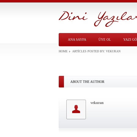
ANA SAYFA
ÜYE OL
YAZI G
HOME
ARTICLES POSTED BY:
VEKURAN
ABOUT THE AUTHOR
vekuran