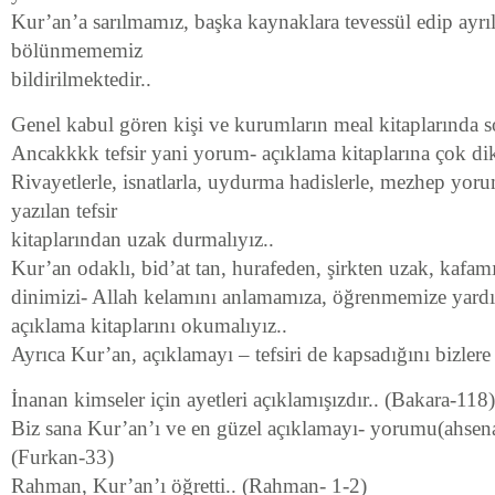
Kur’an’a sarılmamız, başka kaynaklara tevessül edip ayrıl
bölünmememiz
bildirilmektedir..
Genel kabul gören kişi ve kurumların meal kitaplarında 
Ancakkkk tefsir yani yorum- açıklama kitaplarına çok dik
Rivayetlerle, isnatlarla, uydurma hadislerle, mezhep yoru
yazılan tefsir
kitaplarından uzak durmalıyız..
Kur’an odaklı, bid’at tan, hurafeden, şirkten uzak, kafam
dinimizi- Allah kelamını anlamamıza, öğrenmemize yardım
açıklama kitaplarını okumalıyız..
Ayrıca Kur’an, açıklamayı – tefsiri de kapsadığını bizlere 
İnanan kimseler için ayetleri açıklamışızdır.. (Bakara-118)
Biz sana Kur’an’ı ve en güzel açıklamayı- yorumu(ahsena t
(Furkan-33)
Rahman, Kur’an’ı öğretti.. (Rahman- 1-2)