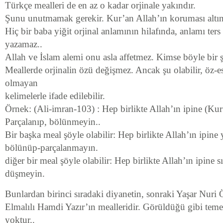
Türkçe mealleri de en az o kadar orjinale yakındır.
Şunu unutmamak gerekir. Kur’an Allah’ın koruması altın
Hiç bir baba yiğit orjinal anlamının hilafında, anlamı ter
yazamaz..
Allah ve İslam alemi onu asla affetmez. Kimse böyle bir 
Meallerde orjinalin özü değişmez. Ancak şu olabilir, öz-es
olmayan
kelimelerle ifade edilebilir.
Örnek: (Ali-imran-103) : Hep birlikte Allah’ın ipine (Kur’
Parçalanıp, bölünmeyin..
Bir başka meal şöyle olabilir: Hep birlikte Allah’ın ipine 
bölünüp-parçalanmayın.
diğer bir meal şöyle olabilir: Hep birlikte Allah’ın ipine s
düşmeyin.
Bunlardan birinci sıradaki diyanetin, sonraki Yaşar Nur
Elmalılı Hamdi Yazır’ın mealleridir. Görüldüğü gibi teme
yoktur..