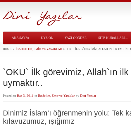
ANA SAYFA
ÜYE OL
YAZI GÖNDER
SITE KURALLARI…
HOME
İBADETLER, EMIR VE YASAKLAR
`OKU` İLK GÖREVIMIZ, ALLAH`IN ILK EMRINE
`OKU` İlk görevimiz, Allah`ın il
uymaktır..
Posted on
Haz 3, 2011
in
İbadetler, Emir ve Yasaklar
by
Dini Yazilar
Dinimiz İslam’ı öğrenmenin yolu: Tek 
kılavuzumuz, ışığımız