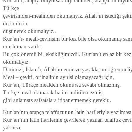
Kur’an’ı, arapça biliyorsak orjinalinden, arapça bilmiyors
Türkçe
çevirisinden-mealinden okumalıyız. Allah’ın istediği şeki
derin derin
düşünerek okumalıyız..
Kur’an’ı- meali-çevirisini bir kez bile olsa okumamış san
müslüman vardır.
Bu çok önemli bir eksikliğimizdir. Kur’an’ı en az bir kez 
okumalıyız.
Dinimizi, İslam’ı, Allah’ın emir ve yasaklarını öğrenmeliy
Meal – çeviri, orjinalinin aynisi olamayacağı için,
Kur’an, Türkçe mealden okunursa sevabı olmazmış,
Türkçe meal okunarak hatim indirilemezmiş,
gibi anlamsız safsatalara itibar etmemek gerekir..
Kur’an’nın arapça telaffuzunun latin harfleriyle yazılması d
Kur’an’nın latin harflerine çevrilerek yazılan telaffuz çevir
yakınsa