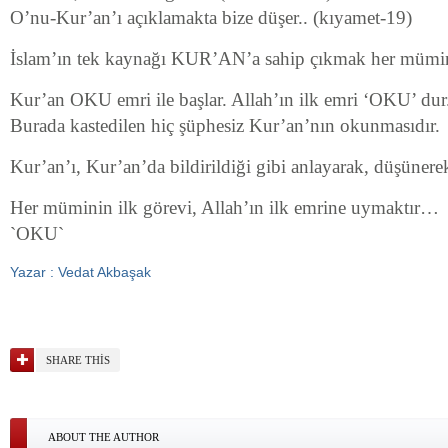
O’nu-Kur’an’ı açıklamakta bize düşer.. (kıyamet-19)
İslam’ın tek kaynağı KUR’AN’a sahip çıkmak her mümin
Kur’an OKU emri ile başlar. Allah’ın ilk emri ‘OKU’ dur
Burada kastedilen hiç şüphesiz Kur’an’nın okunmasıdır.
Kur’an’ı, Kur’an’da bildirildiği gibi anlayarak, düşüne
Her müminin ilk görevi, Allah’ın ilk emrine uymaktır…
`OKU`
Yazar : Vedat Akbaşak
SHARE THIS
ABOUT THE AUTHOR