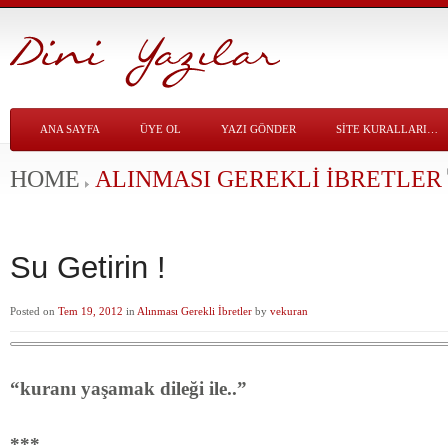
ANA SAYFA
ÜYE OL
YAZI GÖNDER
SITE KURALLARI…
HOME
ALINMASI GEREKLI İBRETLER
Su Getirin !
Posted on
Tem 19, 2012
in
Alınması Gerekli İbretler
by
vekuran
“kuranı yaşamak dileği ile..”
***