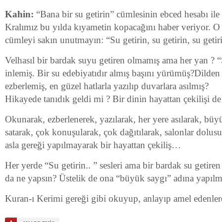
Kahin:
“Bana bir su getirin” cümlesinin ebced hesabı ile
Kralımız bu yılda kıyametin kopacağını haber veriyor. O 
cümleyi sakın unutmayın: “Su getirin, su getirin, su getir
Velhasıl bir bardak suyu getiren olmamış ama her yan ? “S
inlemiş. Bir su edebiyatıdır almış başını yürümüş?Dilden 
ezberlemiş, en güzel hatlarla yazılıp duvarlara asılmış?
Hikayede tanıdık geldi mi ? Bir dinin hayattan çekilişi de
Okunarak, ezberlenerek, yazılarak, her yere asılarak, bü
satarak, çok konuşularak, çok dağıtılarak, salonlar dolusu
asla gereği yapılmayarak bir hayattan çekiliş…
Her yerde “Su getirin.. ” sesleri ama bir bardak su getire
da ne yapsın? Üstelik de ona “büyük saygı” adına yapıl
Kuran-ı Kerimi gereği gibi okuyup, anlayıp amel edenle