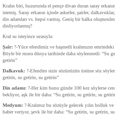
Kralın biri, huzurunda el pençe divan duran saray erkanı
istemiş. Saray erkanın içinde askerler, şairler, dalkavukla
din adamları vs. hepsi varmış. Geniş bir halka oluşturul
dinliyorlarmış?
Kral su isteyince sırasıyla:
Şair:
?-Yüce efendimiz ve haşmetli kralımızın emrindeki 
Böyle bir mısra dünya tarihinde daha söylenmedi: “Su geti
getirin”
Dalkavuk:
?-Efendim sizin sözünüzün üstüne söz söyle
getirin, su getirin, su getirin”
Din adamı:
?-Her kim bunu günde 100 kez söylerse cenn
bekliyor, aşk ile bir daha: “Su getirin, su getirin, su getiri
Medyum:
?-Kralımız bu sözüyle gelecek yılın bolluk ve 
haber veriyor, şevk ile bir daha: “Su getirin, su getirin, su