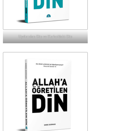
Uydurulan Din ve Kur'an'daki Din