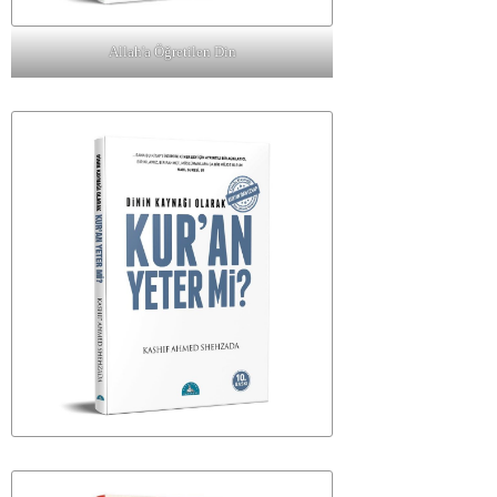
Allah'a Öğretilen Din