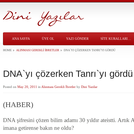
ANA SAYFA
ÜYE OL
YAZI GÖNDER
SITE KURALLARI…
HOME
ALINMASI GEREKLI İBRETLER
DNA`YI ÇÖZERKEN TANRI`YI GÖRDÜ
DNA`yı çözerken Tanrı`yı gördü
Posted on
May 20, 2011
in
Alınması Gerekli İbretler
by
Dini Yazilar
(HABER)
DNA şifresini çözen bilim adamı 30 yıldır ateistti. Artık 
imana getirense bakın ne oldu?