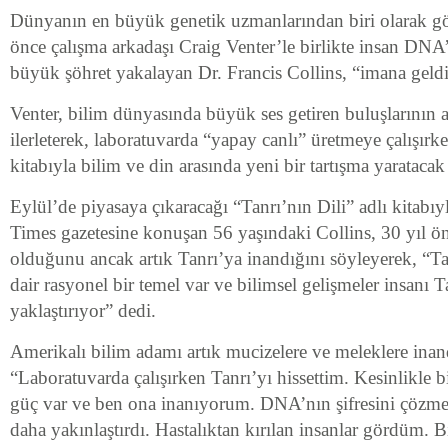
Dünyanın en büyük genetik uzmanlarından biri olarak gös
önce çalışma arkadaşı Craig Venter’le birlikte insan DNA’s
büyük şöhret yakalayan Dr. Francis Collins, “imana geldi
Venter, bilim dünyasında büyük ses getiren buluşlarının a
ilerleterek, laboratuvarda “yapay canlı” üretmeye çalışırke
kitabıyla bilim ve din arasında yeni bir tartışma yarataca
Eylül’de piyasaya çıkaracağı “Tanrı’nın Dili” adlı kitabıyl
Times gazetesine konuşan 56 yaşındaki Collins, 30 yıl ön
olduğunu ancak artık Tanrı’ya inandığını söyleyerek, “T
dair rasyonel bir temel var ve bilimsel gelişmeler insanı 
yaklaştırıyor” dedi.
Amerikalı bilim adamı artık mucizelere ve meleklere inand
“Laboratuvarda çalışırken Tanrı’yı hissettim. Kesinlikle 
güç var ve ben ona inanıyorum. DNA’nın şifresini çözme
daha yakınlaştırdı. Hastalıktan kırılan insanlar gördüm