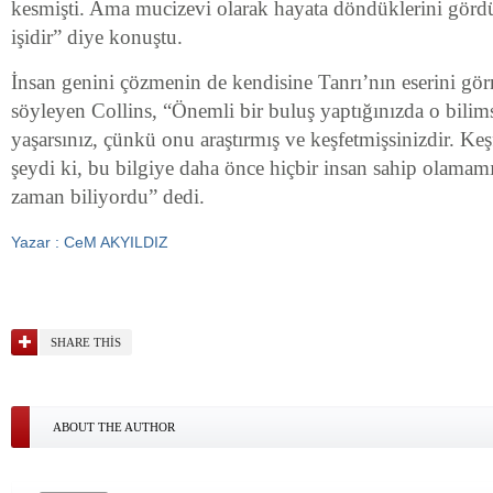
kesmişti. Ama mucizevi olarak hayata döndüklerini görd
işidir” diye konuştu.
İnsan genini çözmenin de kendisine Tanrı’nın eserini görm
söyleyen Collins, “Önemli bir buluş yaptığınızda o bilim
yaşarsınız, çünkü onu araştırmış ve keşfetmişsinizdir. Keş
şeydi ki, bu bilgiye daha önce hiçbir insan sahip olamamı
zaman biliyordu” dedi.
Yazar : CeM AKYILDIZ
SHARE THIS
ABOUT THE AUTHOR