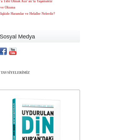
’a Tâbî Olmak Kur’an’la Yaşamaktır
 ve Okuma
İlişkide Haramlar ve Helaller Nelerdir?
Sosyal Medya
 TAVSİYELERİMİZ