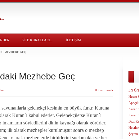
ÖNDER
SITE KURALLARI…
İLETİŞİM
AKI MEZHEBE GEÇ
ndaki Mezhebe Geç
lar
0 Comments
EN ÖN
Hesap 
Apaçık
ti savunanlarla gelenekçi kesimin en büyük farkı; Kurana
Kuran 
olarak Kuran`ı kabul ederler. Gelenekçilerse Kuran`ı
Kuran`
Bazı Ke
 imamların söyledilerini dinin kaynağı olarak görürler.
Hatalar.
ayım; ilk olarak mezhepler kurulmuştur sonra o mezhep
Şeytan
 Genel olarak mezheplerde birbirlerini suçlamakta ve her