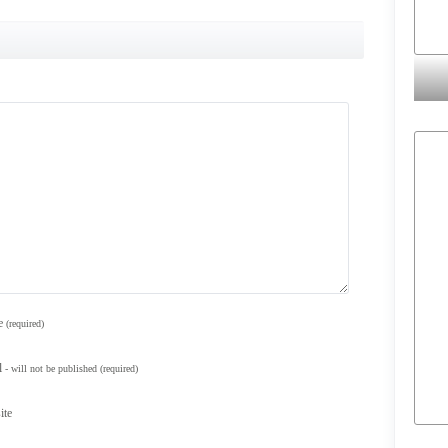
e
(required)
l
- will not be published
(required)
ite