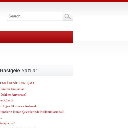
Rastgele Yazılar
EMLİ KEŞİF KONUŞMA
Gününü Unutanlar
 Delil mi Arıyorsun?
ve Kölelik
ı Doğru Okumak - Anlamak
limelerin Kuran Çevirilerinde Kullanımlarındaki
..
 Azapta mı?