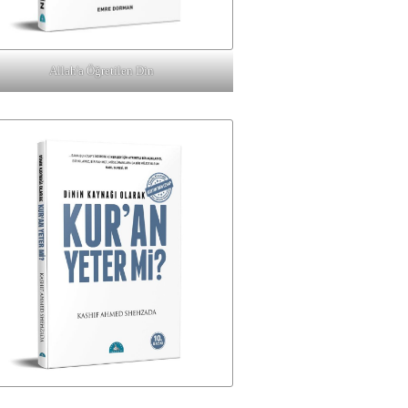
Allah'a Öğretilen Din