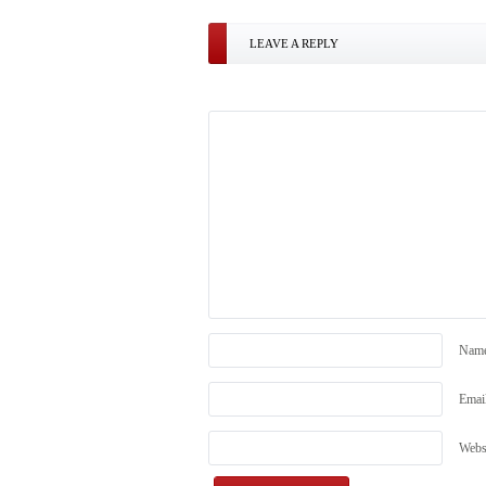
LEAVE A REPLY
Nam
Emai
Webs