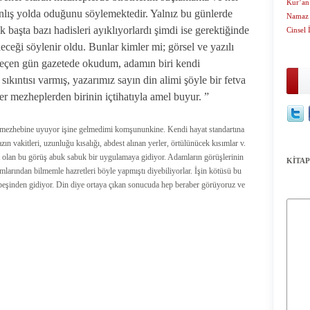
Kur’an
nlış yolda oduğunu söylemektedir. Yalnız bu günlerde
Namaz
 başta bazı hadisleri ayıklıyorlardı şimdi ise gerektiğinde
Cinsel 
leceği söylenir oldu. Bunlar kimler mi; görsel ve yazılı
eçen gün gazetede okudum, adamın biri kendi
ıkıntısı varmış, yazarımız sayın din alimi şöyle bir fetva
r mezheplerden birinin içtihatıyla amel buyur. ”
di mezhebine uyuyor işine gelmedimi komşununkine. Kendi hayat standartına
n vakitleri, uzunluğu kısalığı, abdest alınan yerler, örtülünücek kısımlar v.
at olan bu görüş abuk sabuk bir uygulamaya gidiyor. Adamların görüşlerinin
KİTAP
larından bilmemle hazretleri böyle yapmıştı diyebiliyorlar. İşin kötüsü bu
 peşinden gidiyor. Din diye ortaya çıkan sonucuda hep beraber görüyoruz ve