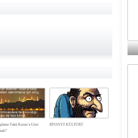
şlama Vakti Kuran’a Göre
RİVAYET KÜLTÜRÜ
malı?