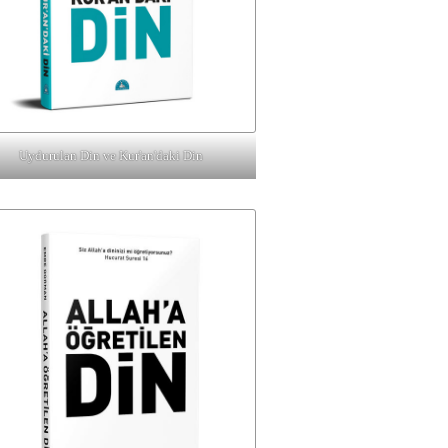
Uydurulan Din ve Kur'an'daki Din