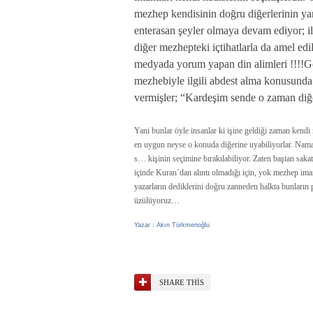
mezhep kendisinin doğru diğerlerinin ya
enterasan şeyler olmaya devam ediyor; ilk
diğer mezhepteki içtihatlarla da amel edi
medyada yorum yapan din alimleri !!!!G
mezhebiyle ilgili abdest alma konusunda s
vermişler; “Kardeşim sende o zaman diğe
Yani bunlar öyle insanlar ki işine geldiği zaman ken
en uygun neyse o konuda diğerine uyabiliyorlar. Namazı
s… kişinin seçimine bırakılabiliyor. Zaten baştan sak
içinde Kuran`dan alıntı olmadığı için, yok mezhep imam
yazarların dediklerini doğru zanneden halkta bunların
üzülüyoruz…
Yazar : Akın Türkmenoğlu
SHARE THIS