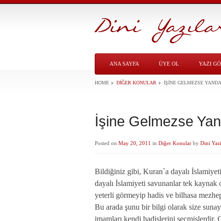
ANA SAYFA
ÜYE OL
YAZI G
HOME
DIĞER KONULAR
İŞINE GELMEZSE YAND
İşine Gelmezse Ya
Posted on
May 20, 2011
in
Diğer Konular
by
Dini Yazi
Bildiğiniz gibi, Kuran`a dayalı İslamiye
dayalı İslamiyeti savunanlar tek kaynak 
yeterli görmeyip hadis ve bilhasa mezhep
Bu arada şunu bir bilgi olarak size sun
imamları kendi hadislerini seçmişlerdir.