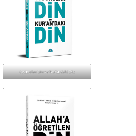
Uydurulan Din ve Kur'an'daki Din