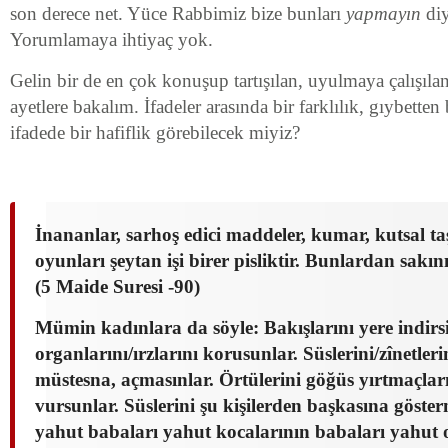
son derece net. Yüce Rabbimiz bize bunları
yapmayın
diy
Yorumlamaya ihtiyaç yok.
Gelin bir de en çok konuşup tartışılan, uyulmaya çalışılan
ayetlere bakalım. İfadeler arasında bir farklılık, gıybetten
ifadede bir hafiflik görebilecek miyiz?
İnananlar, sarhoş edici maddeler, kumar, kutsal taş
oyunları şeytan işi birer pisliktir. Bunlardan sakın
(5 Maide Suresi -90)
Mümin kadınlara da söyle: Bakışlarını yere indirsi
organlarını/ırzlarını korusunlar. Süslerini/zînetler
müstesna, açmasınlar. Örtülerini göğüs yırtmaçlar
vursunlar. Süslerini şu kişilerden başkasına göster
yahut babaları yahut kocalarının babaları yahut 