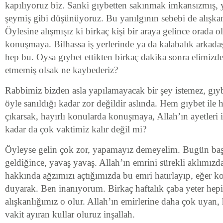
kapılıyoruz biz. Sanki gıybetten sakınmak imkansızmış, 
şeymiş gibi düşünüyoruz. Bu yanılgının sebebi de alışkanl
Öylesine alışmışız ki birkaç kişi bir araya gelince orada ol
konuşmaya. Bilhassa iş yerlerinde ya da kalabalık arkad
hep bu. Oysa gıybet ettikten birkaç dakika sonra elimizd
etmemiş olsak ne kaybederiz?
Rabbimiz bizden asla yapılamayacak bir şey istemez, gı
öyle sanıldığı kadar zor değildir aslında. Hem gıybet ile 
çıkarsak, hayırlı konularda konuşmaya, Allah’ın ayetleri i
kadar da çok vaktimiz kalır değil mi?
Öyleyse gelin çok zor, yapamayız demeyelim. Bugün baş
geldiğince, yavaş yavaş. Allah’ın emrini sürekli aklımızda 
hakkında ağzımızı açtığımızda bu emri hatırlayıp, eğer 
duyarak. Ben inanıyorum. Birkaç haftalık çaba yeter hepi
alışkanlığımız o olur. Allah’ın emirlerine daha çok uyan, 
vakit ayıran kullar oluruz inşallah.