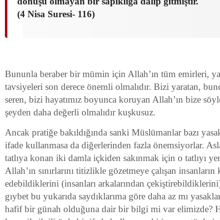
dönüşü olmayan bir sapıklığa dalıp gitmiştir.
(4 Nisa Suresi- 116)
Bununla beraber bir mümin için Allah’ın tüm emirleri, yas
tavsiyeleri son derece önemli olmalıdır. Bizi yaratan, b
seren, bizi hayatımız boyunca koruyan Allah’ın bize söyle
şeyden daha değerli olmalıdır kuşkusuz.
Ancak pratiğe bakıldığında sanki Müslümanlar bazı yasak
ifade kullanmasa da diğerlerinden fazla önemsiyorlar. Asl
tatlıya konan iki damla içkiden sakınmak için o tatlıyı ye
Allah’ın sınırlarını titizlikle gözetmeye çalışan insanların
edebildiklerini (insanları arkalarından çekiştirebildikleri
gıybet bu yukarıda saydıklarıma göre daha az mı yasakl
hafif bir günah olduğuna dair bir bilgi mi var elimizde? 