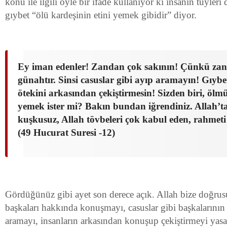
konu ile ilgili öyle bir ifade kullanıyor ki insanın tüyleri
gıybet “ölü kardeşinin etini yemek gibidir” diyor.
Ey iman edenler! Zandan çok sakının! Çünkü zann
günahtır. Sinsi casuslar gibi ayıp aramayın! Gıybe
ötekini arkasından çekiştirmesin! Sizden biri, ölmü
yemek ister mi? Bakın bundan iğrendiniz. Allah’ta
kuşkusuz, Allah tövbeleri çok kabul eden, rahmeti
(49 Hucurat Suresi -12)
Gördüğünüz gibi ayet son derece açık. Allah bize doğrus
başkaları hakkında konuşmayı, casuslar gibi başkalarının a
aramayı, insanların arkasından konuşup çekiştirmeyi yasak