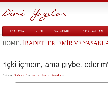
ANA SAYFA
ÜYE OL
YAZI GÖNDER
SITE KURALLARI…
HOME
İBADETLER, EMIR VE YASAKL
“İçki içmem, ama gıybet ederim
Posted on
Nis 6, 2012
in
İbadetler, Emir ve Yasaklar
by