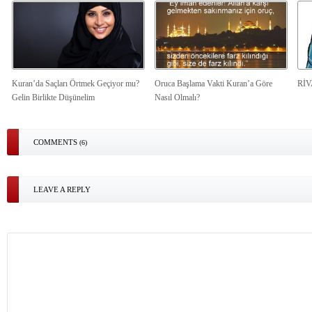
Kuran’da Saçları Örtmek Geçiyor mu?
Oruca Başlama Vakti Kuran’a Göre
Rİ
Gelin Birlikte Düşünelim
Nasıl Olmalı?
COMMENTS
(6)
LEAVE A REPLY