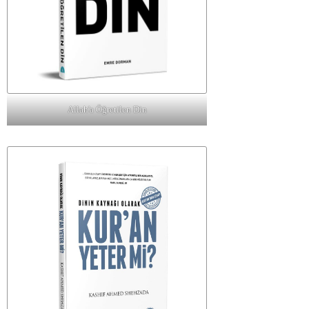
Allah'a Öğretilen Din