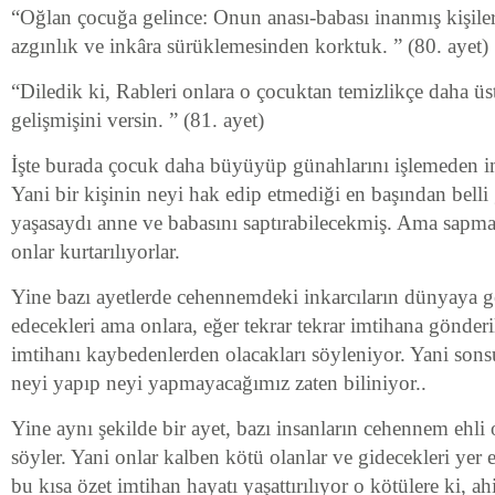
“Oğlan çocuğa gelince: Onun anası-babası inanmış kişile
azgınlık ve inkâra sürüklemesinden korktuk. ” (80. ayet)
“Diledik ki, Rableri onlara o çocuktan temizlikçe daha 
gelişmişini versin. ” (81. ayet)
İşte burada çocuk daha büyüyüp günahlarını işlemeden im
Yani bir kişinin neyi hak edip etmediği en başından bell
yaşasaydı anne ve babasını saptırabilecekmiş. Ama sapmay
onlar kurtarılıyorlar.
Yine bazı ayetlerde cehennemdeki inkarcıların dünyaya g
edecekleri ama onlara, eğer tekrar tekrar imtihana gönderi
imtihanı kaybedenlerden olacakları söyleniyor. Yani sons
neyi yapıp neyi yapmayacağımız zaten biliniyor..
Yine aynı şekilde bir ayet, bazı insanların cehennem ehli o
söyler. Yani onlar kalben kötü olanlar ve gidecekleri yer 
bu kısa özet imtihan hayatı yaşattırılıyor o kötülere ki, ah