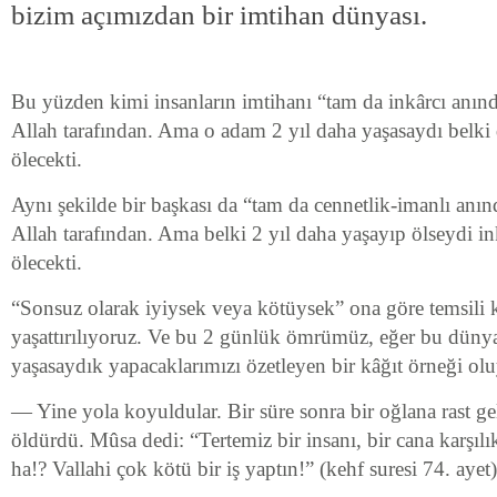
bizim açımızdan bir imtihan dünyası.
Bu yüzden kimi insanların imtihanı “tam da inkârcı anınd
Allah tarafından. Ama o adam 2 yıl daha yaşasaydı belki 
ölecekti.
Aynı şekilde bir başkası da “tam da cennetlik-imanlı anında
Allah tarafından. Ama belki 2 yıl daha yaşayıp ölseydi ink
ölecekti.
“Sonsuz olarak iyiysek veya kötüysek” ona göre temsili 
yaşattırılıyoruz. Ve bu 2 günlük ömrümüz, eğer bu düny
yaşasaydık yapacaklarımızı özetleyen bir kâğıt örneği olu
— Yine yola koyuldular. Bir süre sonra bir oğlana rast gel
öldürdü. Mûsa dedi: “Tertemiz bir insanı, bir cana karşıl
ha!? Vallahi çok kötü bir iş yaptın!” (kehf suresi 74. ayet)