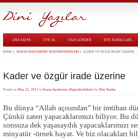
ANA SAYFA
ÜYE OL
YAZI GÖNDER
SITE KURALLARI…
HOME
KURAN AYETLERININ DÜŞÜNDÜRDÜKLERI
KADER VE ÖZGÜR IRADE ÜZERINE
Kader ve özgür irade üzerine
Posted on
May 22, 2011
in
Kuran Ayetlerinin Düşündürdükleri
by
Dini Yazilar
Bu dünya “Allah açısından” bir imtihan dün
Çünkü zaten yapacaklarımızı biliyor. Bu d
sonsuza dek yaşasaydık yapacaklarımızı se
minyatür -örnek hayat. Ve biz olacakları b