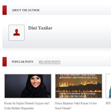
ABOUT THE AUTHOR
Dini Yazilar
POPULAR POSTS
RELATED POSTS
Kuran’da Saçları Örtmek Geçiyor mu?
Oruca Başlama Vakti Kuran’a Göre
Rİ
Gelin Birlikte Düşünelim
Nasıl Olmalı?