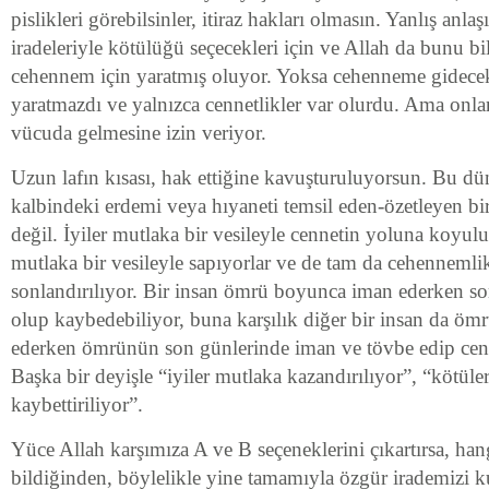
pislikleri görebilsinler, itiraz hakları olmasın. Yanlış anla
iradeleriyle kötülüğü seçecekleri için ve Allah da bunu bi
cehennem için yaratmış oluyor. Yoksa cehenneme gidecek
yaratmazdı ve yalnızca cennetlikler var olurdu. Ama onlar
vücuda gelmesine izin veriyor.
Uzun lafın kısası, hak ettiğine kavuşturuluyorsun. Bu dü
kalbindeki erdemi veya hıyaneti temsil eden-özetleyen bi
değil. İyiler mutlaka bir vesileyle cennetin yoluna koyuluy
mutlaka bir vesileyle sapıyorlar ve de tam da cehennemlik
sonlandırılıyor. Bir insan ömrü boyunca iman ederken so
olup kaybedebiliyor, buna karşılık diğer bir insan da öm
ederken ömrünün son günlerinde iman ve tövbe edip cenn
Başka bir deyişle “iyiler mutlaka kazandırılıyor”, “kötüle
kaybettiriliyor”.
Yüce Allah karşımıza A ve B seçeneklerini çıkartırsa, han
bildiğinden, böylelikle yine tamamıyla özgür irademizi k