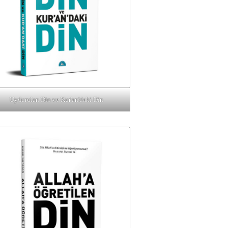
Uydurulan Din ve Kur'an'daki Din