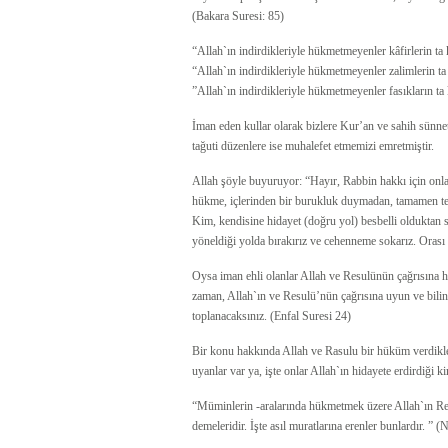
(Bakara Suresi: 85)
“Allah`ın indirdikleriyle hükmetmeyenler kâfirlerin ta 
“Allah`ın indirdikleriyle hükmetmeyenler zalimlerin ta
”Allah`ın indirdikleriyle hükmetmeyenler fasıkların ta 
İman eden kullar olarak bizlere Kur’an ve sahih sünnet
tağuti düzenlere ise muhalefet etmemizi emretmiştir.
Allah şöyle buyuruyor: “Hayır, Rabbin hakkı için onla
hükme, içlerinden bir burukluk duymadan, tamamen tes
Kim, kendisine hidayet (doğru yol) besbelli olduktan
yöneldiği yolda bırakırız ve cehenneme sokarız. Orası n
Oysa iman ehli olanlar Allah ve Resulünün çağrısına he
zaman, Allah`ın ve Resulü’nün çağrısına uyun ve bilin k
toplanacaksınız. (Enfal Suresi 24)
Bir konu hakkında Allah ve Rasulu bir hüküm verdikler
uyanlar var ya, işte onlar Allah`ın hidayete erdirdiği ki
“Müminlerin -aralarında hükmetmek üzere Allah`ın Resu
demeleridir. İşte asıl muratlarına erenler bunlardır. ” (