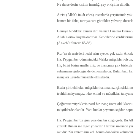
Ne derse desin kişinin inandığı şey o kişinin dinidir.
Ateist (Allah’ı inkâr eden) insanlarda yeryüzünde yok d
hemen bir ilaha, tanrıya canı gönülden yalvarıp dururlar 
Gemiye bindikleri zaman dini yalnız O`na has kılarak Al
Allah`a ortak koşmaktadırlar. Kendilerine verdiklerimi
(Ankebût Suresi: 65-66)
Kur’an da ateistleri hedef alan ayetler çok azdır. Ancak
Hz. Peygamber dönemindeki Mekke müşrikleri olsun, is
Hiç birisi bizim amellerimiz ve inancımız şirk bizlerde
cehenneme gideceğiz de dememişlerdir. Bütün batıl fırk
inançları uğurda mücadele etmişlerdir.
Bizler şirk ehli olan müşrikleri tanımamız için şirkin 
tevhidi anlayamayız. Hak ehlini ve müşrikleri tanıyam
Çoğumuz müşriklerin nasıl bir inanç üzere olduklarını
müşriklerde olabilir. Yani bunlar şeytanın sağdan saptır
Hz. Peygamber bir gün yere düz bir çizgi çizdi. Bu All
çizerek Bunlar ise diğer yollardır. Her biri üzerinde y
okudu: “Şu emrettiğim yol, benim dosdoğru yolumdur.