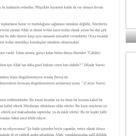
ik bu kadarıyla yetinelim. Müşrikler kıyamete kadar da var olmaya devam
 toplumların huzur ve mutluluğunu sağlaması mümkün değildir, Ahretlerini
vreni yaratan Allah’ın dinine tevhid üzere teslim olmak yerine bu dini şirk
erine bu ilahi düzene karşı aynı zamanda mücadele vermekteler. Oysa insanlık
inine teslim etmedikçe kurtuluşları mümkün olmayacaktır.
düzen vardır: İslam nizamı; geriye kalan bütün dünya düzenleri “Cahiliye
plum için Allah’tan daha güzel hüküm veren kim olabilir? ” (Maide Suresi:
alanların hepsi dizginlenemeyen arzular (heva) dır.
bilmeyenlerin hevasına dizginlenemeyen arzularına) uyma. ” (Casiye Suresi:
en reddetmekteler. Bir kısım insanlar ise bu dinin bir kısmını kabul bir
nı kabul ederek Müslüman olduklarını iddia ederler. Bir kısın emirlerini ise
l ederek asıl maksadından saptırırlar, ya da inkâr ederler. Bu tür kişiler kâfir
nsanları bakın nasıl tehdit ediyor:
âr mı ediyorsunuz? Şu halde içinizden böyle yapanlar, netice olarak dünya
ünde de en şiddetli azaba uğratılırlar. Allah, yaptıklarınızdan gafil değildir.