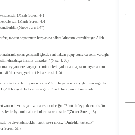
kendileridir. (Maide Suresi: 44)
 kendileridir. (Maide Suresi: 45)
kendileridir. (Maide Suresi: 47)
i fert, toplum hayatımızın her yanına hâkim kılmamız emredilmiştir. Allah
r aralarında çıkan çekişmeli işlerde seni hakem yapıp sonra da senin verdiğin
lim olmadıkça inanmış olmazlar. ” (Nisa, 4: 65)
 sonra peygambere karşı çıkar, müminlerin yolundan başkasına uyarsa, onu
e kötü bir varış yeridir. ( Nisa Suresi: 115)
men itaat ederler. Ey iman edenler! Size hayat verecek şeylere sizi çağırdığı
i, Allah kişi ile kalbi arasına girer. Yine bilin ki, onun huzurunda
i zaman kayıtsız şartsız ona teslim olacağız. “Sözü dinleyip de en güzeline
mselerdir. İşte onlar akıl edenlerin ta kendisidir. “(Zümer Suresi; 18)
lü`ne davet olundukları vakit- sözü ancak, “Dinledik, itaat ettik”
Nur Suresi; 51 )