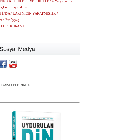
'IN YAHUDİLERE VERDİĞİ CEZA Yeryüzünde
şaşkın dolaşacaklar.
 İNSANLARI NİÇİN YARATMIŞTIR ?
ede Bir Ayyaş
CELİK KURAMI
Sosyal Medya
 TAVSİYELERİMİZ