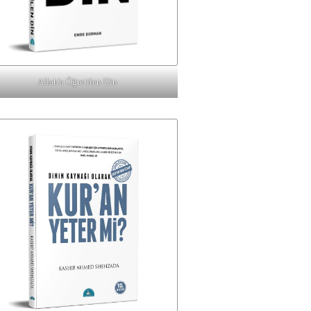
Allah'a Öğretilen Din