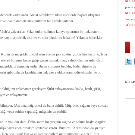
ALLAH
şaşkın 
ALLAH
enecek kadar azdır. Ateist olduklarını iddia edenlerde başları sıkışınca
Seccad
ve inandıkları ateistlik putlarını bir çırpıda yutarlar.
GÖRE
lah`a yalvarırlar. Fakat onları salimen karaya çıkarınca bir bakarsın ki
ze karşı nankörlük etsinler ve sefa sürsünler bakalım! Yakında bilecekler!
 Kuran da müşrikleri hedef alan ayetler pek çoktur. Şu bir hakikattir ki; İster
terse bu güne kadar gelip geçen müşrik inanç sahibi olan insanlar olsun
 müşrikleriz dememişlerdir. Bizim yolumuz batıldır, bizler ahirette de
alar gibi onlarda kendilerinin hak üzere olduklarını iddia etmişler ve bu
KİTAP
ne olduğunu anlamamız gerekiyor. Şirki anlayamazsak hakkı, batılı, şirki,
ayız ve anlayamayız.
 bilmiyor. (Asrımız müşrikleri de buna dâhil). Müşrikler sağdan veya soldan
dığı veya soldan saptırdığı müşriklerde olabilir.
ah`ın yoludur dedi. Daha sonra bu çizginin sağına ve soluna başka çizgiler
anlışa davet eden birtakım şeytanlar vardır. Buyurdu. Arkasından da şu ayeti
 Hep ona uyun! Başka yollara ve dinlere uyup gitmeyin ki sizi O`nun