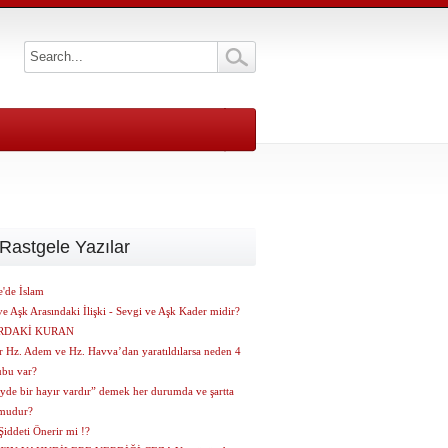
Rastgele Yazılar
e'de İslam
e Aşk Arasındaki İlişki - Sevgi ve Aşk Kader midir?
RDAKİ KURAN
r Hz. Adem ve Hz. Havva’dan yaratıldılarsa neden 4
ubu var?
yde bir hayır vardır” demek her durumda ve şartta
mudur?
iddeti Önerir mi !?