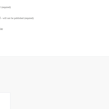
e
(required)
l
- will not be published
(required)
ite