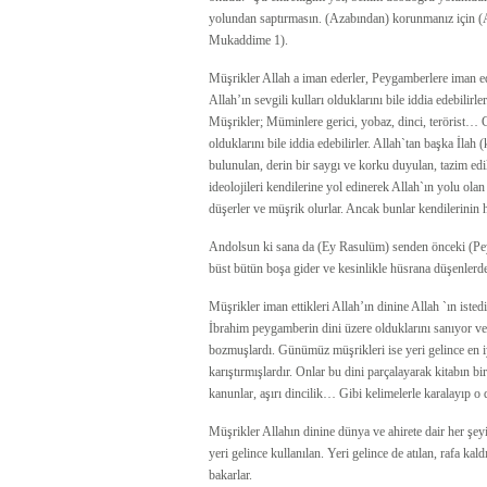
yolundan saptırmasın. (Azabından) korunmanız için (A
Mukaddime 1).
Müşrikler Allah a iman ederler, Peygamberlere iman ede
Allah’ın sevgili kulları olduklarını bile iddia edebilirl
Müşrikler; Müminlere gerici, yobaz, dinci, terörist… Gi
olduklarını bile iddia edebilirler. Allah`tan başka İlah
bulunulan, derin bir saygı ve korku duyulan, tazim e
ideolojileri kendilerine yol edinerek Allah`ın yolu o
düşerler ve müşrik olurlar. Ancak bunlar kendilerinin 
Andolsun ki sana da (Ey Rasulüm) senden önceki (Peyg
büst bütün boşa gider ve kesinlikle hüsrana düşenler
Müşrikler iman ettikleri Allah’ın dinine Allah `ın iste
İbrahim peygamberin dini üzere olduklarını sanıyor ve i
bozmuşlardı. Günümüz müşrikleri ise yeri gelince en 
karıştırmışlardır. Onlar bu dini parçalayarak kitabın bir
kanunlar, aşırı dincilik… Gibi kelimelerle karalayıp o 
Müşrikler Allahın dinine dünya ve ahirete dair her şeyi
yeri gelince kullanılan. Yeri gelince de atılan, rafa kal
bakarlar.