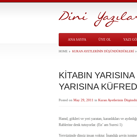
ANA SAYFA
ÜYE OL
YAZI G
HOME
KURAN AYETLERININ DÜŞÜNDÜRDÜKLERI
KİTABIN YARISINA
YARISINA KÜFRE
Posted on
May 29, 2011
in
Kuran Ayetlerinin Düşündü
Hamd, gökleri ve yeri yaratan, karanlıkları ve aydınlı
Rablerine denk tutuyorlar. (En’ am Suresi 1)
Yeryüzünde dinsiz insan yoktur. İnandığı şeyin ismine i