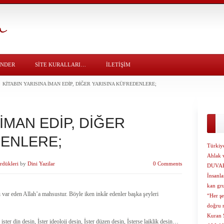
ÖNDER
SITE KURALLARI…
İLETİŞİM
KİTABIN YARISINA İMAN EDİP, DİĞER YARISINA KÜFREDENLERE;
 İMAN EDİP, DİĞER
DENLERE;
Türkiy
Ahlak v
rdükleri
by
Dini Yazilar
0 Comments
DUVA
İnsanla
kan gr
ğı var eden Allah’a mahsustur. Böyle iken inkâr edenler başka şeyleri
“Her şe
doğru 
Kuran Ş
ster din desin, İster ideoloji desin, İster düzen desin, İsterse laiklik desin…