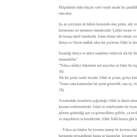
Müşriklerin daha birçok vasfı vardır ancak biz şimdil
edecektir.
Şu an yeryüzün de hâkim konumda olan şirkin, aile ve
kurtarması ise tamamen olanaksızdır. Çünkü insanı ve e
ile bozup tahrif etmektedir. İslam dinine tabi olmak y
dünya ve Ahrete taalluk eden her şeylerini Allah’ın d
İnsanlığı dünya ve ahiret saadetine erdirecek tek bir 
nizamıdırlar”:
“Yoksa cahiliye hükmünü mü arıyorlar iyi bilen bir to
50)
Tek bir şeriat vardır burada: Allah’ın şeriatı; geriye k
“Sonra sana katımızdan bir şeriat gösterdik; ona uy; 
18),
Asrımızdaki insanların çoğunluğu Allah’ın dinini tamam
kısmını reddetmekteler. İslam’ın emirlerinden bir kısmı
işlerine gelmediği için ya görmezlikten gelirler, ya tevi
ve müşriklerin ta kendileridir. Allah Teâlâ bunun gibi i
…Yoksa siz kitabın bir kısmına inanıp bir kısmını ink
hayatında perişanlıktan başka ne kazanırlar, kıyamet gün