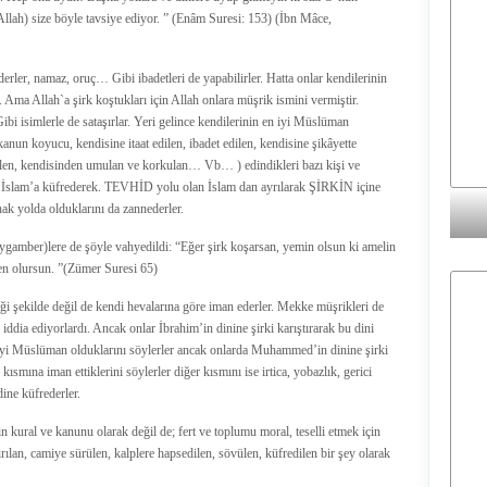
llah) size böyle tavsiye ediyor. ” (Enâm Suresi: 153) (İbn Mâce,
rler, namaz, oruç… Gibi ibadetleri de yapabilirler. Hatta onlar kendilerinin
er. Ama Allah`a şirk koştukları için Allah onlara müşrik ismini vermiştir.
bi isimlerle de sataşırlar. Yeri gelince kendilerinin en iyi Müslüman
 (kanun koyucu, kendisine itaat edilen, ibadet edilen, kendisine şikâyette
dilen, kendisinden umulan ve korkulan… Vb… ) edindikleri bazı kişi ve
lan İslam’a küfrederek. TEVHİD yolu olan İslam dan ayrılarak ŞİRKİN içine
hak yolda olduklarını da zannederler.
amber)lere de şöyle vahyedildi: “Eğer şirk koşarsan, yemin olsun ki amelin
den olursun. ”(Zümer Suresi 65)
diği şekilde değil de kendi hevalarına göre iman ederler. Mekke müşrikleri de
ddia ediyorlardı. Ancak onlar İbrahim’in dinine şirki karıştırarak bu dini
iyi Müslüman olduklarını söylerler ancak onlarda Muhammed’in dinine şirki
 kısmına iman ettiklerini söylerler diğer kısmını ise irtica, yobazlık, gerici
dine küfrederler.
n kural ve kanunu olarak değil de; fert ve toplumu moral, teselli etmek için
dırılan, camiye sürülen, kalplere hapsedilen, sövülen, küfredilen bir şey olarak