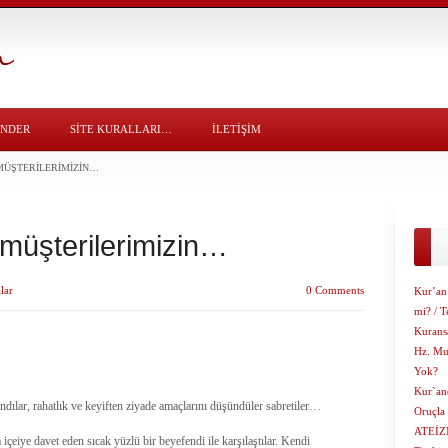
ÖNDER
SITE KURALLARI…
İLETİŞİM
 MÜŞTERILERIMIZIN…
 müşterilerimizin…
lar
0 Comments
Kur’an
mi? / T
Kuransa
Hz. Mu
Yok?
Kur`an
ndılar, rahatlık ve keyiften ziyade amaçlarını düşündüler sabretiler…
Oruçla 
ATEİZ
içeiye davet eden sıcak yüzlü bir beyefendi ile karşılaştılar. Kendi