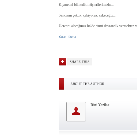
Kıymetini bilmedik müşterilerimizin…
Sancısını çektik, çekiyoruz, çekeceğiz…
Ücretini alacağımız halde cimri davrandık vermekten
Yazar : fatma
SHARE THIS
ABOUT THE AUTHOR
Dini Yazilar