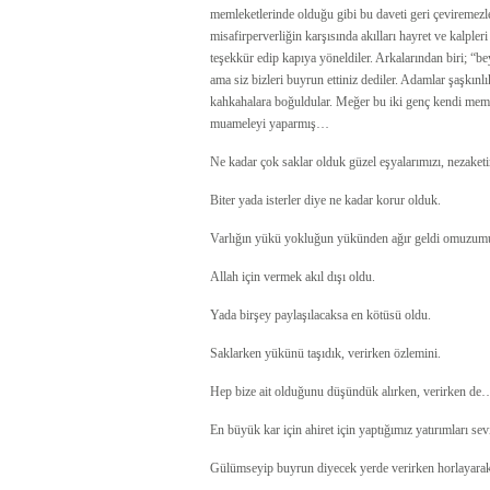
memleketlerinde olduğu gibi bu daveti geri çeviremezlerd
misafirperverliğin karşısında akılları hayret ve kalple
teşekkür edip kapıya yöneldiler. Arkalarından biri; “be
ama siz bizleri buyrun ettiniz dediler. Adamlar şaşkınlı
kahkahalara boğuldular. Meğer bu iki genç kendi memlek
muameleyi yaparmış…
Ne kadar çok saklar olduk güzel eşyalarımızı, nezaket
Biter yada isterler diye ne kadar korur olduk.
Varlığın yükü yokluğun yükünden ağır geldi omuzum
Allah için vermek akıl dışı oldu.
Yada birşey paylaşılacaksa en kötüsü oldu.
Saklarken yükünü taşıdık, verirken özlemini.
Hep bize ait olduğunu düşündük alırken, verirken de
En büyük kar için ahiret için yaptığımız yatırımları s
Gülümseyip buyrun diyecek yerde verirken horlayara