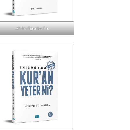
Allah'a Öğretilen Din