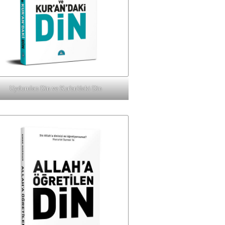
Uydurulan Din ve Kur'an'daki Din