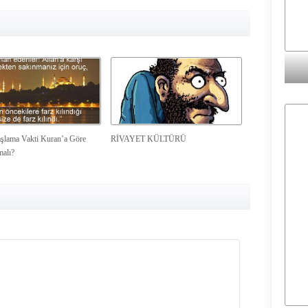
şlama Vakti Kuran’a Göre
RİVAYET KÜLTÜRÜ
malı?