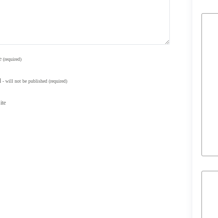
e
(required)
l
- will not be published
(required)
ite