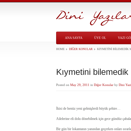
ANA SAYFA
ÜYE OL
YAZI G
HOME
DIĞER KONULAR
KIYMETINI BILEMEDIK
Kıymetini bilemedik
Posted on
May 29, 2011
in
Diğer Konular
by
Dini Yazi
İkisi de henüz yeni gelmişlerdi büyük şehire…
Ailelerine eli dolu dönebilmek için gece gündüz çabala
Bir gün bir lokantanın yanından geçerken onları ısrarla 