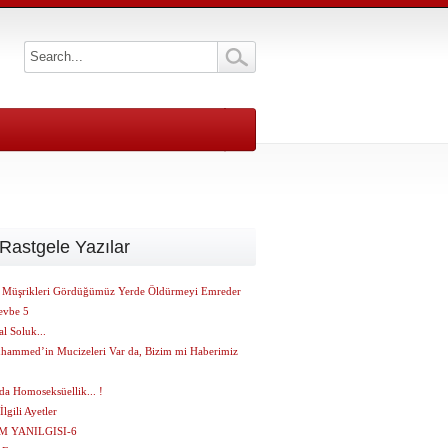
Rastgele Yazılar
 Müşrikleri Gördüğümüz Yerde Öldürmeyi Emreder
evbe 5
l Soluk...
hammed’in Mucizeleri Var da, Bizim mi Haberimiz
da Homoseksüellik... !
İlgili Ayetler
M YANILGISI-6