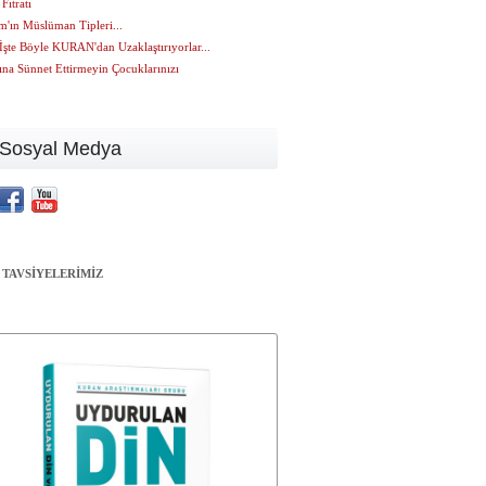
Fıtratı
m'ın Müslüman Tipleri...
 İşte Böyle KURAN'dan Uzaklaştırıyorlar...
na Sünnet Ettirmeyin Çocuklarınızı
Sosyal Medya
 TAVSİYELERİMİZ