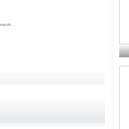
 vazgeçtik…