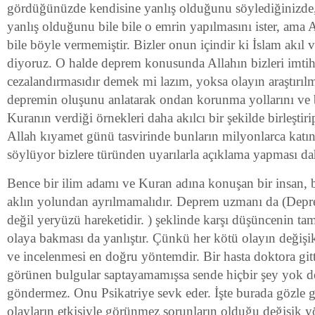
gördüğünüzde kendisine yanlış olduğunu söylediğinizde, 
yanlış olduğunu bile bile o emrin yapılmasını ister, ama A
bile böyle vermemiştir. Bizler onun içindir ki İslam akıl 
diyoruz. O halde deprem konusunda Allahın bizleri imtih
cezalandırmasıdır demek mi lazım, yoksa olayın araştırılm
depremin oluşunu anlatarak ondan korunma yollarını ve 
Kuranın verdiği örnekleri daha akılcı bir şekilde birleştirip
Allah kıyamet günü tasvirinde bunların milyonlarca katın
söylüyor bizlere türünden uyarılarla açıklama yapması d
Bence bir ilim adamı ve Kuran adına konuşan bir insan, 
aklın yolundan ayrılmamalıdır. Deprem uzmanı da (Depr
değil yeryüzü hareketidir. ) şeklinde karşı düşüncenin ta
olaya bakması da yanlıştır. Çünkü her kötü olayın değişik 
ve incelenmesi en doğru yöntemdir. Bir hasta doktora git
görünen bulgular saptayamamışsa sende hiçbir şey yok d
göndermez. Onu Psikatriye sevk eder. İşte burada gözle
olayların etkisiyle görünmez sorunların olduğu değişik y