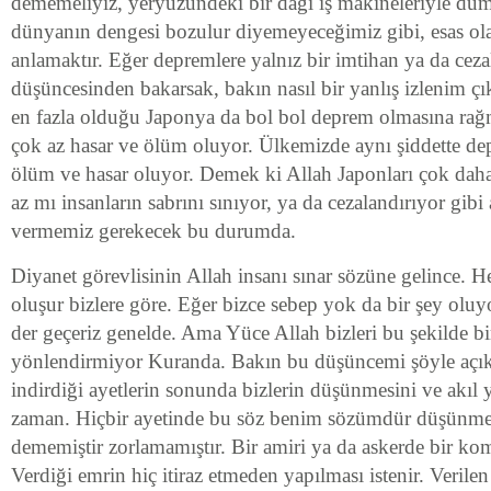
dememeliyiz, yeryüzündeki bir dağı iş makineleriyle dü
dünyanın dengesi bozulur diyemeyeceğimiz gibi, esas ola
anlamaktır. Eğer depremlere yalnız bir imtihan ya da cez
düşüncesinden bakarsak, bakın nasıl bir yanlış izlenim ç
en fazla olduğu Japonya da bol bol deprem olmasına rağ
çok az hasar ve ölüm oluyor. Ülkemizde aynı şiddette d
ölüm ve hasar oluyor. Demek ki Allah Japonları çok daha
az mı insanların sabrını sınıyor, ya da cezalandırıyor gib
vermemiz gerekecek bu durumda.
Diyanet görevlisinin Allah insanı sınar sözüne gelince. H
oluşur bizlere göre. Eğer bizce sebep yok da bir şey olu
der geçeriz genelde. Ama Yüce Allah bizleri bu şekilde bi
yönlendirmiyor Kuranda. Bakın bu düşüncemi şöyle açık
indirdiği ayetlerin sonunda bizlerin düşünmesini ve akıl y
zaman. Hiçbir ayetinde bu söz benim sözümdür düşünm
dememiştir zorlamamıştır. Bir amiri ya da askerde bir ko
Verdiği emrin hiç itiraz etmeden yapılması istenir. Verilen