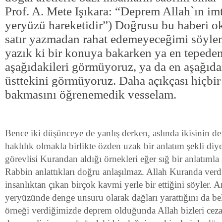
Prof. A. Mete Işıkara: “Deprem Allah`ın imt
yeryüzü hareketidir”) Doğrusu bu haberi 
satır yazmadan rahat edemeyeceğimi söylem
yazık ki bir konuya bakarken ya en tepede
aşağıdakileri görmüyoruz, ya da en aşağıd
üsttekini görmüyoruz. Daha açıkçası hiçbir
bakmasını öğrenemedik vesselam.
Bence iki düşünceye de yanlış derken, aslında ikisinin de
haklılık olmakla birlikte özden uzak bir anlatım şekli diy
görevlisi Kurandan aldığı örnekleri eğer sığ bir anlatımla
Rabbin anlattıkları doğru anlaşılmaz. Allah Kuranda verd
insanlıktan çıkan birçok kavmi yerle bir ettiğini söyler. 
yeryüzünde denge unsuru olarak dağları yarattığını da bel
örneği verdiğimizde deprem olduğunda Allah bizleri ceza