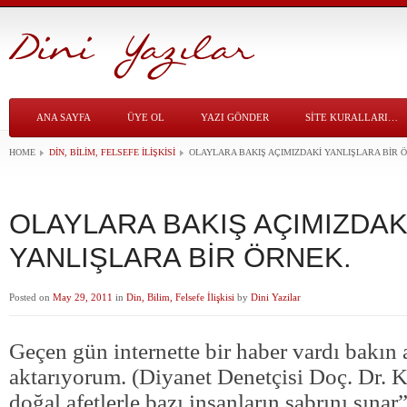
ANA SAYFA
ÜYE OL
YAZI GÖNDER
SITE KURALLARI…
HOME
DIN, BILIM, FELSEFE İLIŞKISI
OLAYLARA BAKIŞ AÇIMIZDAKİ YANLIŞLARA BİR 
OLAYLARA BAKIŞ AÇIMIZDAK
YANLIŞLARA BİR ÖRNEK.
Posted on
May 29, 2011
in
Din, Bilim, Felsefe İlişkisi
by
Dini Yazilar
Geçen gün internette bir haber vardı bakın
aktarıyorum. (Diyanet Denetçisi Doç. Dr. 
doğal afetlerle bazı insanların sabrını sın