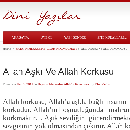
ANA SAYFA
ÜYE OL
YAZI GÖNDER
SITE KURALLARI…
HOME
HAYATIN MERKEZINE ALLAH'IN KONULMASI
ALLAH AŞKI VE ALLAH KORKUSU
Allah Aşkı Ve Allah Korkusu
Posted on
Haz 3, 2011
in
Hayatın Merkezine Allah'ın Konulması
by
Dini Yazilar
Allah korkusu, Allah’a aşkla bağlı insanın h
korkudur. Allah’ın hoşnutluğundan mahru
korkmaktır… Aşık sevdiğini gücendirmekt
sevgisinin yok olmasından çekinir. Allah k