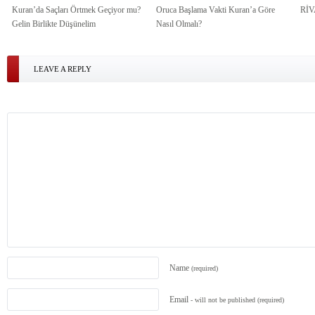
Kuran’da Saçları Örtmek Geçiyor mu?
Oruca Başlama Vakti Kuran’a Göre
Rİ
Gelin Birlikte Düşünelim
Nasıl Olmalı?
LEAVE A REPLY
Name
(required)
Email
- will not be published
(required)