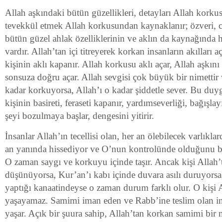
Allah aşkındaki bütün güzellikleri, detayları Allah korku
tevekkül etmek Allah korkusundan kaynaklanır; özveri, ce
bütün güzel ahlak özelliklerinin ve aklın da kaynağında
vardır. Allah’tan içi titreyerek korkan insanların akılları a
kişinin aklı kapanır. Allah korkusu aklı açar, Allah aşkını 
sonsuza doğru açar. Allah sevgisi çok büyük bir nimettir 
kadar korkuyorsa, Allah’ı o kadar şiddetle sever. Bu duy
kişinin basireti, feraseti kapanır, yardımseverliği, bağışlayıc
şeyi bozulmaya başlar, dengesini yitirir.
İnsanlar Allah’ın tecellisi olan, her an ölebilecek varlıklar
an yanında hissediyor ve O’nun kontrolünde olduğunu bil
O zaman saygı ve korkuyu içinde taşır. Ancak kişi Allah
düşünüyorsa, Kur’an’ı kabı içinde duvara asılı duruyorsa
yaptığı kanaatindeyse o zaman durum farklı olur. O kişi Al
yaşayamaz. Samimi iman eden ve Rabb’ine teslim olan ins
yaşar. Açık bir şuura sahip, Allah’tan korkan samimi bir