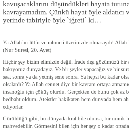
kavuşacaklarını düşündükleri hayata tutuna
kavrayamadım. Çünkü hayat öyle aldatıcı v
yerinde tabiriyle öyle `iğreti` ki…
Ya Allah`ın lütfu ve rahmeti üzerinizde olmasaydı! Allah 
(Nur Suresi, 20. Ayet)
Hiçbir şey bizim elimizde değil. İrade dışı gözümüzü bir 
bakıyoruz dünyadayız. Ve bir şeyler yapacağız ve bir süre
saat sonra ya da yetmiş sene sonra. Ya hepsi bu kadar olsa
olsalardı? Ya Allah cennet diye bir kavram ortaya atmam
insanoğlu için çöküş olurdu. Gerçekten de bunu çok az 
bedbaht oldum. Ateistler hakikaten hem dünyada hem ahir
ediyorlar.
Görüldüğü gibi, bu dünyada kral bile olunsa, bir minik ha
mahvedebilir. Görmesini bilen için her şey o kadar ortada