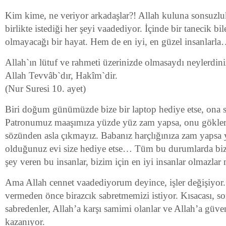
Kim kime, ne veriyor arkadaşlar?! Allah kuluna sonsuzlu
birlikte istediği her şeyi vaadediyor. İçinde bir tanecik bi
olmayacağı bir hayat. Hem de en iyi, en güzel insanlarl
Allah`ın lütuf ve rahmeti üzerinizde olmasaydı neylerdin
Allah Tevvâb`dır, Hakîm`dir.
(Nur Suresi 10. ayet)
Biri doğum günümüzde bize bir laptop hediye etse, ona s
Patronumuz maaşımıza yüzde yüz zam yapsa, onu gökler
sözünden asla çıkmayız. Babanız harçlığınıza zam yapsa ya
olduğunuz evi size hediye etse… Tüm bu durumlarda biz
şey veren bu insanlar, bizim için en iyi insanlar olmazlar
Ama Allah cennet vaadediyorum deyince, işler değişiyor
vermeden önce birazcık sabretmemizi istiyor. Kısacası, s
sabredenler, Allah’a karşı samimi olanlar ve Allah’a güv
kazanıyor.