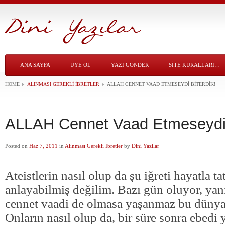
ANA SAYFA
ÜYE OL
YAZI GÖNDER
SITE KURALLARI…
HOME
ALINMASI GEREKLI İBRETLER
ALLAH CENNET VAAD ETMESEYDI BITERDIK!
ALLAH Cennet Vaad Etmeseydi 
Posted on
Haz 7, 2011
in
Alınması Gerekli İbretler
by
Dini Yazilar
Ateistlerin nasıl olup da şu iğreti hayatla t
anlayabilmiş değilim. Bazı gün oluyor, yan
cennet vaadi de olmasa yaşanmaz bu düny
Onların nasıl olup da, bir süre sonra ebedi