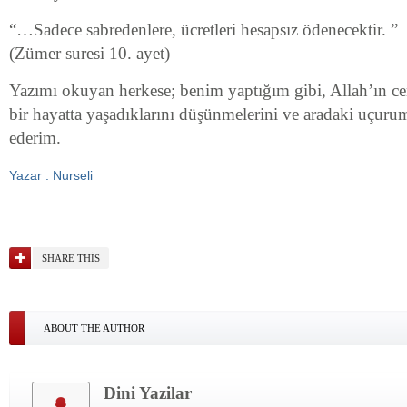
“…Sadece sabredenlere, ücretleri hesapsız ödenecektir. ”
(Zümer suresi 10. ayet)
Yazımı okuyan herkese; benim yaptığım gibi, Allah’ın c
bir hayatta yaşadıklarını düşünmelerini ve aradaki uçuru
ederim.
Yazar : Nurseli
SHARE THIS
ABOUT THE AUTHOR
Dini Yazilar