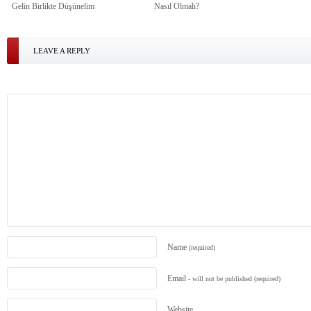
Gelin Birlikte Düşünelim
Nasıl Olmalı?
LEAVE A REPLY
Name
(required)
Email
- will not be published
(required)
Website