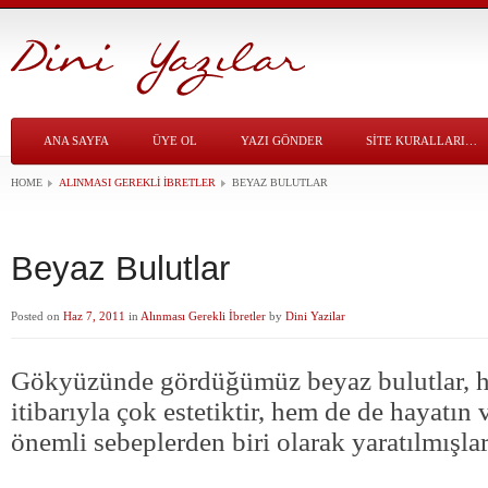
ANA SAYFA
ÜYE OL
YAZI GÖNDER
SITE KURALLARI…
HOME
ALINMASI GEREKLI İBRETLER
BEYAZ BULUTLAR
Beyaz Bulutlar
Posted on
Haz 7, 2011
in
Alınması Gerekli İbretler
by
Dini Yazilar
Gökyüzünde gördüğümüz beyaz bulutlar,
itibarıyla çok estetiktir, hem de de hayatın 
önemli sebeplerden biri olarak yaratılmışlar