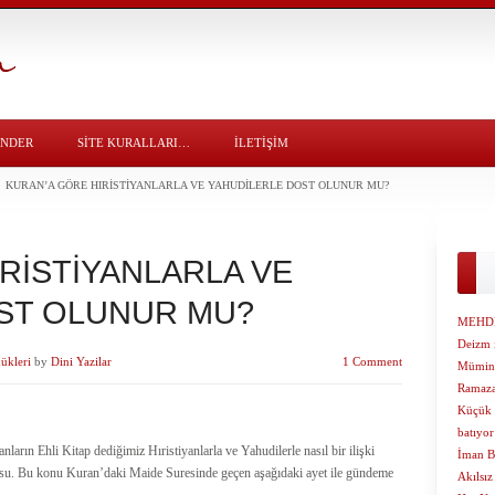
ÖNDER
SITE KURALLARI…
İLETİŞİM
KURAN’A GÖRE HIRİSTİYANLARLA VE YAHUDİLERLE DOST OLUNUR MU?
RİSTİYANLARLA VE
ST OLUNUR MU?
MEHDİ
Deizm 
ükleri
by
Dini Yazilar
1 Comment
Mümin A
Ramaza
Küçük 
batıyor
rın Ehli Kitap dediğimiz Hıristiyanlarla ve Yahudilerle nasıl bir ilişki
İman Be
nusu. Bu konu Kuran’daki Maide Suresinde geçen aşağıdaki ayet ile gündeme
Akılsız