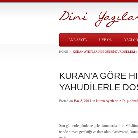
ANA SAYFA
ÜYE OL
YAZI G
HOME
KURAN AYETLERININ DÜŞÜNDÜRDÜKLERI
KURAN’A GÖRE HI
YAHUDİLERLE DO
Posted on
Haz 8, 2011
in
Kuran Ayetlerinin Düşündürd
Son günlerde gündeme gelen konulardan biri Müslümanla
içinde olması gerektiği ve dost olup olamayacağı ko