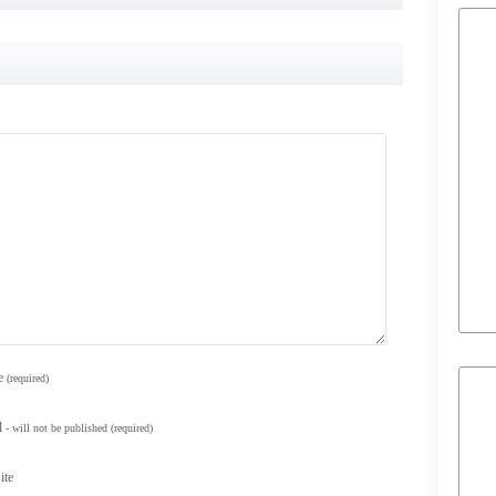
e
(required)
l
- will not be published
(required)
ite