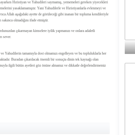
 sayarken Hıristiyan ve Yahudileri saymamış, yememeleri gereken yiyecekleri
emelerini yasaklamamıştır. Yani Yahudilerle ve Hıristiyanlarla evlenmeyi ve
rıca Allah aşağıdaki ayette de görüleceği gibi inanan bir topluma kendileriyle
 sakınca olmadığını ifade etmiştir.
dunuzdan çıkarmayan kimselere iyilik yapmanızı ve onlara adaletli
ı sever.
 ve Yahudilerin tamamıyla dost olmamızı engelleyen ve bu topluluklarla her
tadır. Buradan çıkarılacak önemli bir sonuçta dinin tek kaynağı olan
nuyla ilgili bütün ayetleri göz önüne almamız ve dikkatle değerlendirmemiz