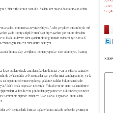
Her Ne
Denge.
yin. Onlar birbirlerinin dostudur. Sizden kim onlarla dost olursa onlardan
Gerçek
yanlarla dost olunmaması tavsiye ediliyor. Acaba gerçekten durum böyle mi?
etleri ya da konuyla ilgili Kuran’daki diğer ayetleri göz önüne almadan
yoruz. Hâlbuki devam eden ayetleri okuduğumuzda sadece 6 ayet sonra 57.
mememiz gerekenlerin niteliklerini açıklıyor.
 arasında dininizi alay ve eğlence konusu yapanları dost edinmeyin. İnanmış
KİTAP
e kitap verilen olarak tanımlananlardan dinimizi oyun ve eğlence edinenleri
linde de Yahudiler ve Hıristiyanlar için genelleştirici yani hepsinin iyi ya da
 ya da hepsinin cehenneme gideceği şeklinde ifadeler bulunmamaktadır.
luyla Allah’a ortak koşmaları nedeniyle; Yahudilerin bir kısmı da kendilerine
 değiştirmeleri ve kendilerine gönderilen peygamberleri öldürmeleri yüzünden
nüne samimi bir biçimde inanan ve Allah’a ortak koşmadan kulluk eden
ir.
r ve Hıristiyanlarla kurulan ilişkiler konusunda da serbestlik getirmiştir.