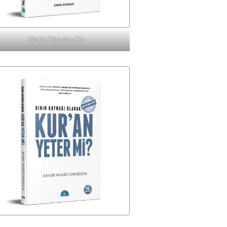
Allah'a Öğretilen Din