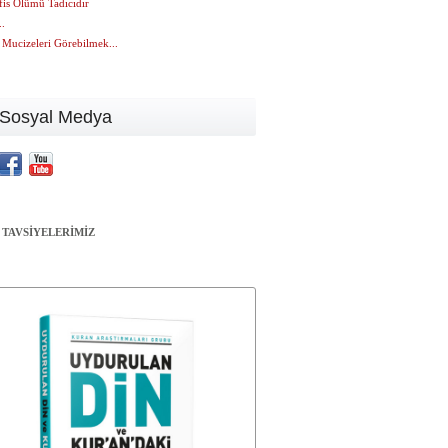
fis Ölümü Tadıcıdır
..
 Mucizeleri Görebilmek...
Sosyal Medya
 TAVSİYELERİMİZ