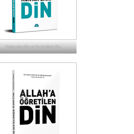
Uydurulan Din ve Kur'an'daki Din