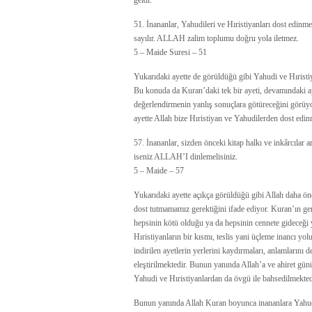
geldi.
51. İnananlar, Yahudileri ve Hıristiyanları dost edinme
sayılır. ALLAH zalim toplumu doğru yola iletmez.
5 – Maide Suresi – 51
Yukarıdaki ayette de görüldüğü gibi Yahudi ve Hıristi
Bu konuda da Kuran’daki tek bir ayeti, devamındaki ay
değerlendirmenin yanlış sonuçlara götüreceğini görü
ayette Allah bize Hıristiyan ve Yahudilerden dost edin
57. İnananlar, sizden önceki kitap halkı ve inkârcılar
iseniz ALLAH’I dinlemelisiniz.
5 – Maide – 57
Yukarıdaki ayette açıkça görüldüğü gibi Allah daha önc
dost tutmamamız gerektiğini ifade ediyor. Kuran’ın gene
hepsinin kötü olduğu ya da hepsinin cennete gideceği
Hıristiyanların bir kısmı, teslis yani üçleme inancı yo
indirilen ayetlerin yerlerini kaydırmaları, anlamlarını
eleştirilmektedir. Bunun yanında Allah’a ve ahiret gü
Yahudi ve Hıristiyanlardan da övgü ile bahsedilmekted
Bunun yanında Allah Kuran boyunca inananlara Yahudile