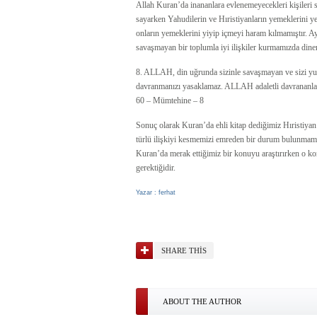
Allah Kuran’da inananlara evlenemeyecekleri kişileri
sayarken Yahudilerin ve Hıristiyanların yemeklerini y
onların yemeklerini yiyip içmeyi haram kılmamıştır. Ay
savaşmayan bir toplumla iyi ilişkiler kurmamızda dinen
8. ALLAH, din uğrunda sizinle savaşmayan ve sizi yur
davranmanızı yasaklamaz. ALLAH adaletli davrananlar
60 – Mümtehine – 8
Sonuç olarak Kuran’da ehli kitap dediğimiz Hıristiyan
türlü ilişkiyi kesmemizi emreden bir durum bulunmamak
Kuran’da merak ettiğimiz bir konuyu araştırırken o ko
gerektiğidir.
Yazar : ferhat
SHARE THIS
ABOUT THE AUTHOR