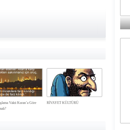
şlama Vakti Kuran’a Göre
RİVAYET KÜLTÜRÜ
malı?