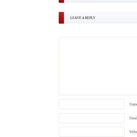
LEAVE A REPLY
Nam
Emai
Webs