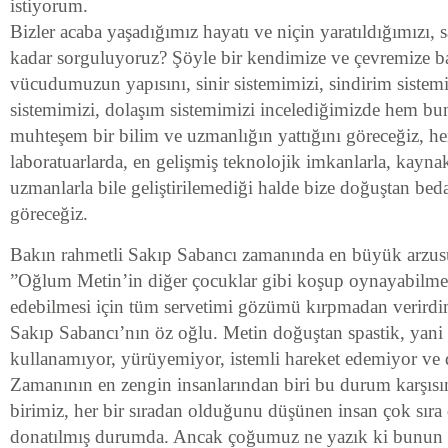
istiyorum.
Bizler acaba yaşadığımız hayatı ve niçin yaratıldığımızı, 
kadar sorguluyoruz? Şöyle bir kendimize ve çevremize b
vücudumuzun yapısını, sinir sistemimizi, sindirim sistemi
sistemimizi, dolaşım sistemimizi incelediğimizde hem bun
muhteşem bir bilim ve uzmanlığın yattığını göreceğiz, he
laboratuarlarda, en gelişmiş teknolojik imkanlarla, kaynak
uzmanlarla bile geliştirilemediği halde bize doğuştan beda
göreceğiz.
Bakın rahmetli Sakıp Sabancı zamanında en büyük arzus
”Oğlum Metin’in diğer çocuklar gibi koşup oynayabilmes
edebilmesi için tüm servetimi gözümü kırpmadan verirdi
Sakıp Sabancı’nın öz oğlu. Metin doğuştan spastik, yani k
kullanamıyor, yürüyemiyor, istemli hareket edemiyor ve
Zamanının en zengin insanlarından biri bu durum karşısın
birimiz, her bir sıradan olduğunu düşünen insan çok sıra 
donatılmış durumda. Ancak çoğumuz ne yazık ki bunun y