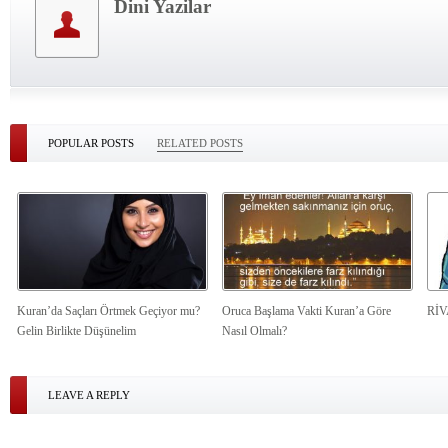
Dini Yazilar
POPULAR POSTS
RELATED POSTS
Kuran’da Saçları Örtmek Geçiyor mu?
Oruca Başlama Vakti Kuran’a Göre
Rİ
Gelin Birlikte Düşünelim
Nasıl Olmalı?
LEAVE A REPLY