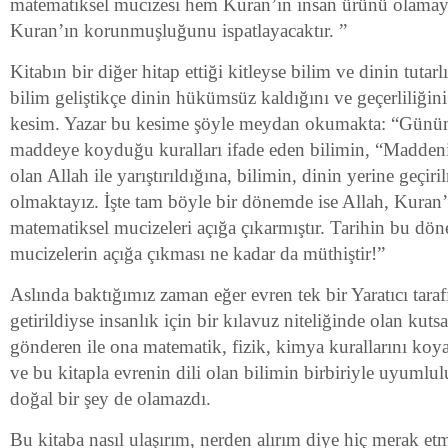
matematiksel mucizesi hem Kuran’ın insan ürünü olamay
Kuran’ın korunmuşluğunu ispatlayacaktır. ”
Kitabın bir diğer hitap ettiği kitleyse bilim ve dinin tutar
bilim geliştikçe dinin hükümsüz kaldığını ve geçerliliğini
kesim. Yazar bu kesime şöyle meydan okumakta: “Günü
maddeye koyduğu kuralları ifade eden bilimin, “Maddenin
olan Allah ile yarıştırıldığına, bilimin, dinin yerine geçiri
olmaktayız. İşte tam böyle bir dönemde ise Allah, Kuran’
matematiksel mucizeleri açığa çıkarmıştır. Tarihin bu dö
mucizelerin açığa çıkması ne kadar da müthiştir!”
Aslında baktığımız zaman eğer evren tek bir Yaratıcı tar
getirildiyse insanlık için bir kılavuz niteliğinde olan kuts
gönderen ile ona matematik, fizik, kimya kurallarını koy
ve bu kitapla evrenin dili olan bilimin birbiriyle uyumlu
doğal bir şey de olamazdı.
Bu kitaba nasıl ulaşırım, nerden alırım diye hiç merak e