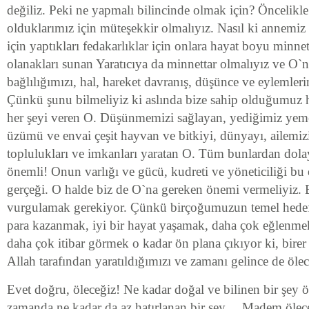
değiliz. Peki ne yapmalı bilincinde olmak için? Öncelikle
olduklarımız için müteşekkir olmalıyız. Nasıl ki annemi
için yaptıkları fedakarlıklar için onlara hayat boyu minne
olanakları sunan Yaratıcıya da minnettar olmalıyız ve O`
bağlılığımızı, hal, hareket davranış, düşünce ve eylemleri
Çünkü şunu bilmeliyiz ki aslında bize sahip olduğumuz h
her şeyi veren O. Düşünmemizi sağlayan, yediğimiz yeme
üzümü ve envai çeşit hayvan ve bitkiyi, dünyayı, ailemizi,
toplulukları ve imkanları yaratan O. Tüm bunlardan dolay
önemli! Onun varlığı ve gücü, kudreti ve yöneticiliği b
gerçeği. O halde biz de O`na gereken önemi vermeliyiz. 
vurgulamak gerekiyor. Çünkü birçoğumuzun temel hedefl
para kazanmak, iyi bir hayat yaşamak, daha çok eğlenme
daha çok itibar görmek o kadar ön plana çıkıyor ki, bir
Allah tarafından yaratıldığımızı ve zamanı gelince de öl
Evet doğru, öleceğiz! Ne kadar doğal ve bilinen bir şey 
zamanda ne kadar da az hatırlanan bir şey… Madem ölece