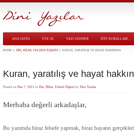
ANA SAYFA
ÜYE OL
YAZI GÖNDER
SITE KURALLARI…
HOME
DIN, BILIM, FELSEFE İLIŞKISI
KURAN, YARATILIŞ VE HAYAT HAKKINDA
Kuran, yaratılış ve hayat hakkı
Posted on
Haz 7, 2011
in
Din, Bilim, Felsefe İlişkisi
by
Dini Yazilar
Merhaba değerli arkadaşlar,
Bu yazımda biraz felsefe yapmak, biraz hayatın gerçekle