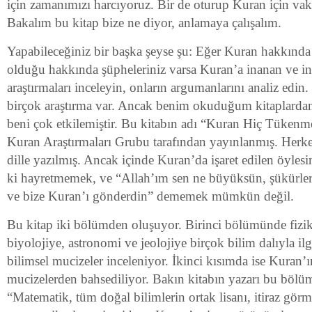
için zamanımızı harcıyoruz. Bir de oturup Kuran için vak
Bakalım bu kitap bize ne diyor, anlamaya çalışalım.
Yapabileceğiniz bir başka şeyse şu: Eğer Kuran hakkınd
olduğu hakkında şüpheleriniz varsa Kuran’a inanan ve i
araştırmaları inceleyin, onların argumanlarını analiz edi
birçok araştırma var. Ancak benim okuduğum kitaplardan ö
beni çok etkilemiştir. Bu kitabın adı “Kuran Hiç Tüken
Kuran Araştırmaları Grubu tarafından yayınlanmış. Herke
dille yazılmış. Ancak içinde Kuran’da işaret edilen öylesi
ki hayretmemek, ve “Allah’ım sen ne büyüksün, şükürler o
ve bize Kuran’ı gönderdin” dememek mümkün değil.
Bu kitap iki bölümden oluşuyor. Birinci bölümünde fizi
biyolojiye, astronomi ve jeolojiye birçok bilim dalıyla il
bilimsel mucizeler inceleniyor. İkinci kısımda ise Kuran’
mucizelerden bahsediliyor. Bakın kitabın yazarı bu bölüm
“Matematik, tüm doğal bilimlerin ortak lisanı, itiraz görm