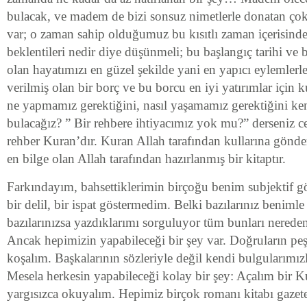
bulacak, ve madem de bizi sonsuz nimetlerle donatan çok ş
var; o zaman sahip olduğumuz bu kısıtlı zaman içerisinde
beklentileri nedir diye düşünmeli; bu başlangıç tarihi ve bi
olan hayatımızı en güzel şekilde yani en yapıcı eylemlerl
verilmiş olan bir borç ve bu borcu en iyi yatırımlar için k
ne yapmamız gerektiğini, nasıl yaşamamız gerektiğini ken
bulacağız? ” Bir rehbere ihtiyacımız yok mu?” derseniz c
rehber Kuran’dır. Kuran Allah tarafından kullarına gönder
en bilge olan Allah tarafından hazırlanmış bir kitaptır.
Farkındayım, bahsettiklerimin birçoğu benim subjektif gö
bir delil, bir ispat göstermedim. Belki bazılarınız beniml
bazılarınızsa yazdıklarımı sorguluyor tüm bunları nereden 
Ancak hepimizin yapabileceği bir şey var. Doğruların p
koşalım. Başkalarının sözleriyle değil kendi bulgularımız
Mesela herkesin yapabileceği kolay bir şey: Açalım bir K
yargısızca okuyalım. Hepimiz birçok romanı kitabı gaze