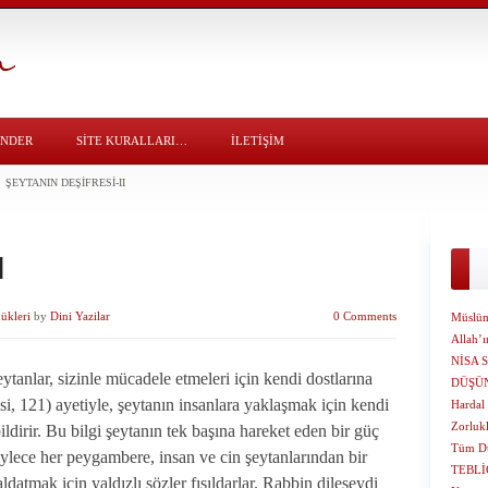
ÖNDER
SITE KURALLARI…
İLETİŞİM
ŞEYTANIN DEŞIFRESI-II
I
ükleri
by
Dini Yazilar
0 Comments
Müslüm
Allah’
NİSA 
anlar, sizinle mücadele etmeleri için kendi dostlarına
DÜŞÜ
si, 121) ayetiyle, şeytanın insanlara yaklaşmak için kendi
Hardal
Zorluk
bildirir. Bu bilgi şeytanın tek başına hareket eden bir güç
Tüm Dü
ylece her peygambere, insan ve cin şeytanlarından bir
TEBLİ
datmak için yaldızlı sözler fısıldarlar. Rabbin dileseydi