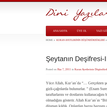
ANA SAYFA
ÜYE OL
YAZI G
HOME
KURAN AYETLERININ DÜŞÜNDÜRDÜKLERI
Şeytanın Deşifresi-I
Posted on
Haz 7, 2011
in
Kuran Ayetlerinin Düşündürd
Yüce Allah, Kur’an`da “… Gerçekten şeyt
gizli-çağrılarda bulunurlar. ” (Enam Sure
taraftarlarını ve dostlarını kullanacağını 
olmadığını gösterir. Allah Kur’an`ın “Bö
düşman kıldık. Onlardan bazısı bazısını al