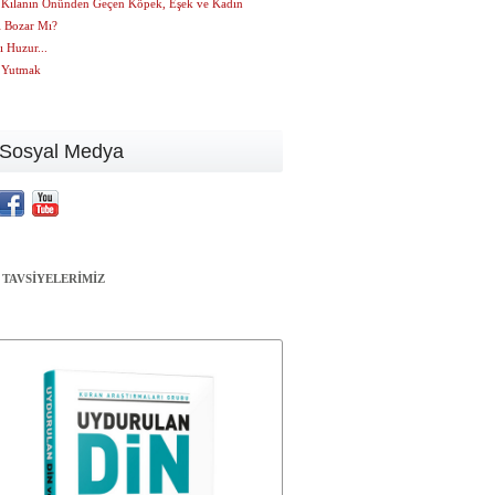
Kılanın Önünden Geçen Köpek, Eşek ve Kadın
 Bozar Mı?
lı Huzur...
 Yutmak
Sosyal Medya
 TAVSİYELERİMİZ