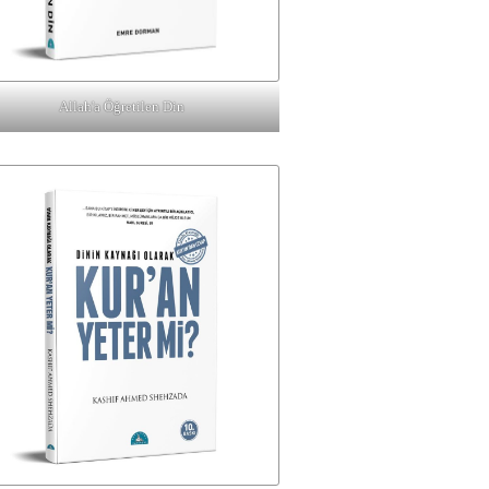
Allah'a Öğretilen Din