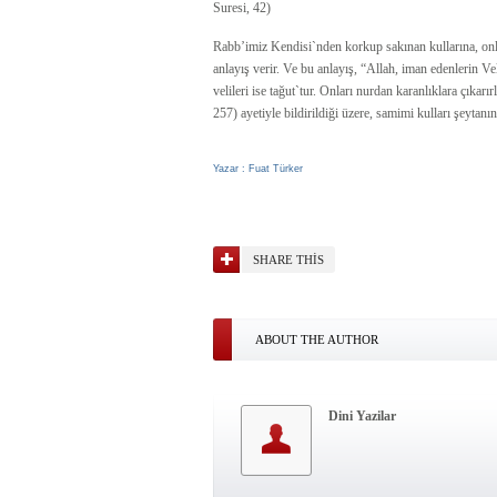
Suresi, 42)
Rabb’imiz Kendisi`nden korkup sakınan kullarına, onla
anlayış verir. Ve bu anlayış, “Allah, iman edenlerin Vel
velileri ise tağut`tur. Onları nurdan karanlıklara çıkarır
257) ayetiyle bildirildiği üzere, samimi kulları şeytanı
Yazar : Fuat Türker
SHARE THIS
ABOUT THE AUTHOR
Dini Yazilar