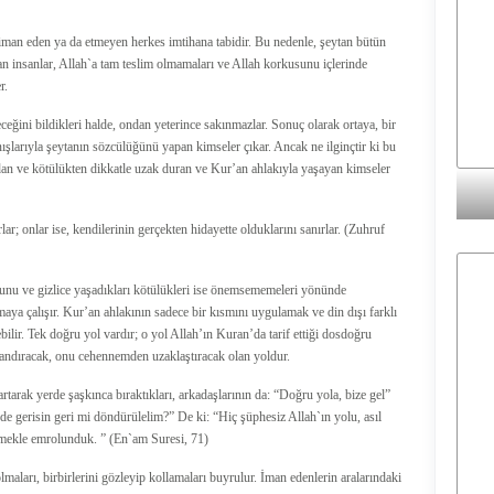
iman eden ya da etmeyen herkes imtihana tabidir. Bu nedenle, şeytan bütün
yan insanlar, Allah`a tam teslim olmamaları ve Allah korkusunu içlerinde
r.
eceğini bildikleri halde, ondan yeterince sakınmazlar. Sonuç olarak ortaya, bir
nışlarıyla şeytanın sözcülüğünü yapan kimseler çıkar. Ancak ne ilginçtir ki bu
andan ve kötülükten dikkatle uzak duran ve Kur’an ahlakıyla yaşayan kimseler
ar; onlar ise, kendilerinin gerçekten hidayette olduklarını sanırlar. (Zuhruf
duğunu ve gizlice yaşadıkları kötülükleri ise önemsememeleri yönünde
maya çalışır. Kur’an ahlakının sadece bir kısmını uygulamak ve din dışı farklı
bilir. Tek doğru yol vardır; o yol Allah’ın Kuran’da tarif ettiği dosdoğru
azandıracak, onu cehennemden uzaklaştıracak olan yoldur.
rtarak yerde şaşkınca bıraktıkları, arkadaşlarının da: “Doğru yola, bize gel”
nde gerisin geri mi döndürülelim?” De ki: “Hiç şüphesiz Allah`ın yolu, asıl
etmekle emrolunduk. ” (En`am Suresi, 71)
maları, birbirlerini gözleyip kollamaları buyrulur. İman edenlerin aralarındaki