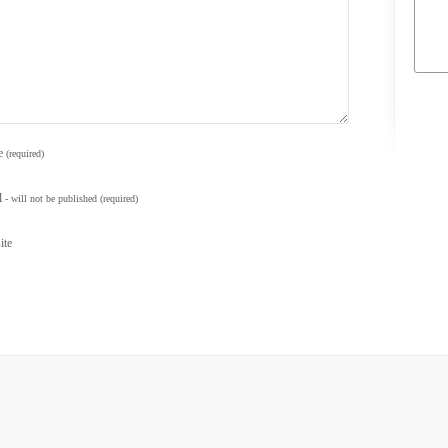
e
(required)
l
- will not be published
(required)
ite