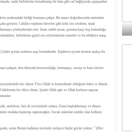
lunda, sanki birbirlerine kenetlenmiş bir bina gibi saf bağlayarak çarpışanları
rin aralarındaki birliği bozmaya çalışır. Bu amacı doğrultusunda müminler
ba gösterir. Cahiliye toplumu bireyleri gibi kötü söz söyleme, imalı
lunmaya yönlendirmek ister. İman sahibi insan, şeytana karşı boş bulunduğu
üminlere, birbirlerine güzel söz söylemelerini emreder ve bu tehlikeye karşı
 Çünkü şeytan aralarını açıp bozmaktadır. Şüphesiz şeytan insanın açıkça bir
açmaya çalışan, tüm dünyada huzursuzluğu, karmaşayı, savaşı ve kanı isteyen
eryüzündeki her olayın Yüce Allah’ın kontrolünde olduğunu bilen ve ihlasla
hilelerinin bir etkisi olmaz. İçinde Allah aşkı ve Allah korkusu taşıyan
anmazlar.
rşılık, andolsun, ben de yeryüzünde onlara, (Sana başkaldırmayı ve dünya
ümünü mutlaka kışkırtıp-saptıracağım. Ancak onlardan muhlis olan kulların
ışında, senin Benim kullarım üzerinde zorlayıcı hiçbir gücün yoktur. ” (Hicr