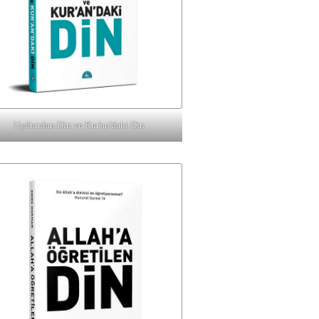
Uydurulan Din ve Kur'an'daki Din