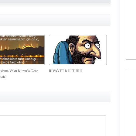
şlama Vakti Kuran’a Göre
RİVAYET KÜLTÜRÜ
malı?