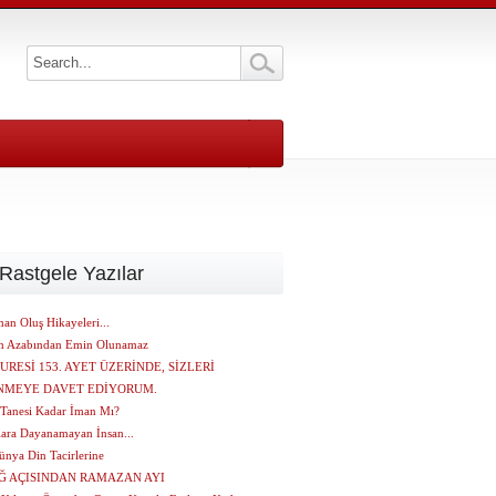
Rastgele Yazılar
an Oluş Hikayeleri...
ın Azabından Emin Olunamaz
SURESİ 153. AYET ÜZERİNDE, SİZLERİ
NMEYE DAVET EDİYORUM.
 Tanesi Kadar İman Mı?
lara Dayanamayan İnsan...
nya Din Tacirlerine
Ğ AÇISINDAN RAMAZAN AYI