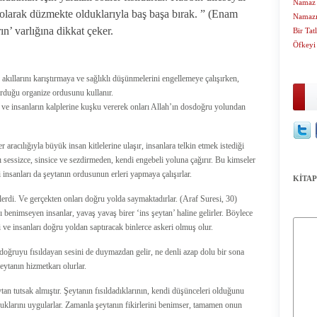
Namaz 
olarak düzmekte olduklarıyla baş başa bırak. ” (Enam
Namazı
ın’ varlığına dikkat çeker.
Bir Tat
Öfkeyi
akıllarını karıştırmaya ve sağlıklı düşünmelerini engellemeye çalışırken,
turduğu organize ordusunu kullanır.
r ve insanların kalplerine kuşku vererek onları Allah’ın dosdoğru yolundan
 aracılığıyla büyük insan kitlelerine ulaşır, insanlara telkin etmek istediği
rı sessizce, sinsice ve sezdirmeden, kendi engebeli yoluna çağırır. Bu kimseler
i insanları da şeytanın ordusunun erleri yapmaya çalışırlar.
KİTAP
erdi. Ve gerçekten onları doğru yolda saymaktadırlar. (Araf Suresi, 30)
nı benimseyen insanlar, yavaş yavaş birer ‘ins şeytan’ haline gelirler. Böylece
i ve insanları doğru yoldan saptıracak binlerce askeri olmuş olur.
 doğruyu fısıldayan sesini de duymazdan gelir, ne denli azap dolu bir sona
ytanın hizmetkarı olurlar.
eytan tutsak almıştır. Şeytanın fısıldadıklarının, kendi düşünceleri olduğunu
uklarını uygularlar. Zamanla şeytanın fikirlerini benimser, tamamen onun