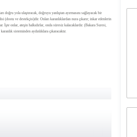
rı doğru yola ulaştıracak, doğruyu yanlıştan ayırmasını sağlayacak bir
isi (dostu ve destekçisi)dir. Onları karanlıklardan nura çıkarır; inkar edenlerin
lar. İşte onlar, ateşin halkıdırlar, onda süresiz kalacaklardır. (Bakara Suresi,
n karanlık sisteminden aydınlıklara çıkaracaktır.