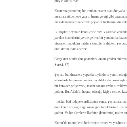
diliyle konuşurlar.
Kusursuz yaratılmış bir imtihan ortamı olan dünyada, 
insanları etkilemeye çalışır. İmanı gereği gibi yaşama
hissedememeleri nedeniyle şeytanın fısıltılarını dinlerle
Bu kişiler, şeytanın kendilerine büyük zararlar verebil
yandan ibadetlerini yerine getiren bir yandan da davra
kimseler, yaptıkları hatalara kendileri şahitken, şeyt
olduklarını iddia ederler:
Gerçekten bunlar (bu şeytanlar), onları yoldan alıkoyarl
Suresi, 37)
Şeytan, bu kimselere yaptıkları iyiliklerin yeterli ol
telkinlerde bulunarak, onları din ahlakından uzaklaştır
bir karakter geliştirmek, insanı sonsuz azaba sürükleye
yoldur, Bu, Allah`ın hoşnut olacağı, kişiye cenneti k
…Allah bizi hidayete erdirdikten sonra, şeytanların aya
diye kendisini çağırdığı kimse gibi topuklarımız üzeri
yoldur. Ve biz alemlerin Rabbine (kendimizi) teslim 
Kuran`da müminlerin birbirlerine destek ve yardımcı ol