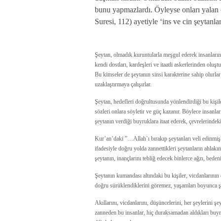
bunu yapmazlardı. Öyleyse onları yalan 
Suresi, 112) ayetiyle ‘ins ve cin şeytanlar
Şeytan, olmadık kuruntularla meşgul ederek insanların 
kendi dostları, kardeşleri ve itaatli askerlerinden oluş
Bu kimseler de şeytanın sinsi karakterine sahip olurla
uzaklaştırmaya çalışırlar.
Şeytan, hedefleri doğrultusunda yönlendirdiği bu kişiler
sözleri onlara söyletir ve güç kazanır. Böylece insanla
şeytanın verdiği buyruklara itaat ederek, çevrelerindek
Kur’an’daki ”…Allah`ı bırakıp şeytanları veli edinmişl
ifadesiyle doğru yolda zannettikleri şeytanların ahlakı
şeytanın, inançlarını tebliğ edecek binlerce ağzı, beden
Şeytanın kumandası altındaki bu kişiler, vicdanlarının
doğru sürüklendiklerini göremez, yaşamları boyunca şe
Akıllarını, vicdanlarını, düşüncelerini, her şeylerini ş
zanneden bu insanlar, hiç duraksamadan aldıkları buyr