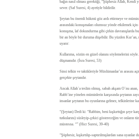
bağın nasıl olması gerektiği, “Şüphesiz Allah, Kendi yo
sever. (Saf Suresi, 4) ayetiyle bildirilir.
Şeytan bu önemli hükmü göz ardı ettirmeye ve müminle
arasındaki konuşmaları olumsuz yönde etkilemek için ça
konuşma, laf dokundurma gibi çirkin davranışlarda bu
bir an böyle bir duruma düşebilir. Bu yüzden Kur’an, m
uyarır:
Kullarıma, sözün en güzel olanını söylemelerini söyle.
düşmanıdır. (İsra Suresi, 53)
Sinsi telkin ve taktikleriyle Müslümanlar’ın arasını 
gerçekte şeytandır.
Ancak Allah`a teslim olmuş, sabah akşam O`nu anan, y
Rabb’ine yönelen müminlerin karşısında şeytanın zayıf 
insanlar şeytanın bu oyunlarına gelmez, telkinlerine k
“(Şeytan) Dedi ki: “Rabbim, beni kışkırttığın şeye ka
tutkularını) süsleyip-çekici göstereceğim ve onların t
müstesna. “” (Hicr Suresi, 39-40)
“Şüphesiz, kışkırtılıp-saptırılmışlardan sana uyanlar d