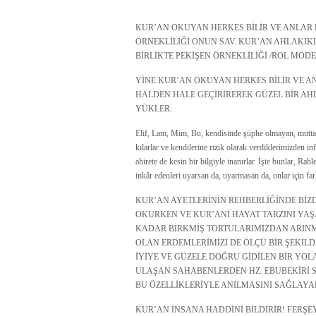
KUR’AN OKUYAN HERKES BİLİR VE ANLAR Kİ
ÖRNEKLİLİĞİ ONUN SAV. KUR’AN AHLAKIK
BİRLİKTE PEKİŞEN ÖRNEKLİLİĞİ /ROL MOD
YİNE KUR’AN OKUYAN HERKES BİLİR VE ANL
HALDEN HALE GEÇİRİREREK GÜZEL BİR A
YÜKLER.
Elif, Lam, Mim, Bu, kendisinde şüphe olmayan, muttakil
kılarlar ve kendilerine rızık olarak verdiklerimizden in
ahirete de kesin bir bilgiyle inanırlar. İşte bunlar, Rab
inkâr edenleri uyarsan da, uyarmasan da, onlar içi
KUR’AN AYETLERİNİN REHBERLİĞİNDE BİZDE
OKURKEN VE KUR’ANİ HAYAT TARZINI YAŞ
KADAR BİRKMİŞ TORTULARIMIZDAN ARINMA
OLAN ERDEMLERİMİZİ DE ÖLÇÜ BİR ŞEKİLD
İYİYE VE GÜZELE DOĞRU GİDİLEN BİR YO
ULAŞAN SAHABENLERDEN HZ. EBUBEKİRİ SAD
BU ÖZELLİKLERİYLE ANILMASINI SAĞLAYA
KUR’AN İNSANA HADDİNİ BİLDİRİR! FERŞE