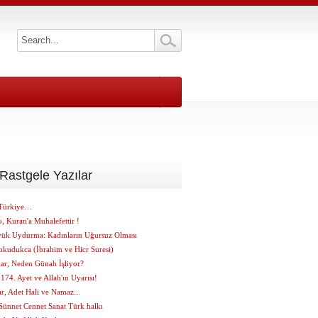
Rastgele Yazılar
Türkiye…
, Kuran'a Muhalefettir !
yük Uydurma: Kadınların Uğursuz Olması
okudukca (İbrahim ve Hicr Suresi)
lar, Neden Günah İşliyor?
174. Ayet ve Allah'ın Uyarısı!
r, Adet Hali ve Namaz...
Sünnet Cennet Sanat Türk halkı