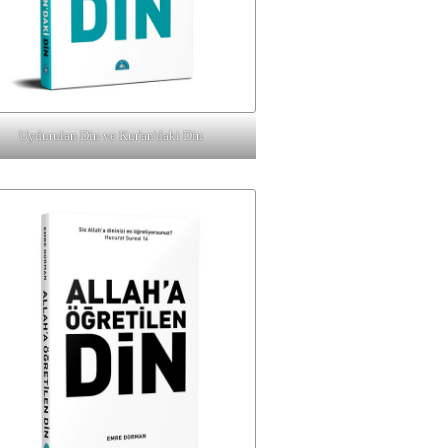
Uydurulan Din ve Kur'an'daki Din