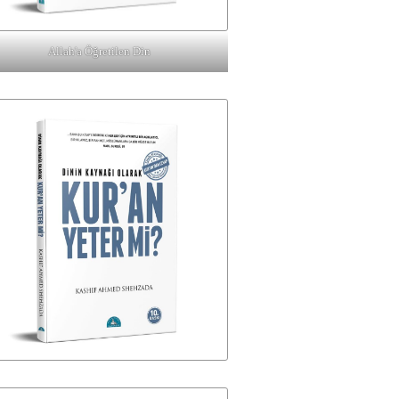
Allah'a Öğretilen Din