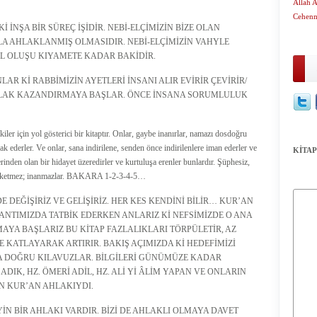
Allah 
Cehenn
 İNŞA BİR SÜREÇ İŞİDİR. NEBİ-ELÇİMİZİN BİZE OLAN
LA AHLAKLANMIŞ OLMASIDIR. NEBİ-ELÇİMİZİN VAHYLE
EL OLUŞU KIYAMETE KADAR BAKİDİR.
AR Kİ RABBİMİZİN AYETLERİ İNSANI ALIR EVİRİR ÇEVİRİR/
HLAK KAZANDIRMAYA BAŞLAR. ÖNCE İNSANA SORUMLULUK
er için yol gösterici bir kitaptır. Onlar, gaybe inanırlar, namazı dosdoğru
fak ederler. Ve onlar, sana indirilene, senden önce indirilenlere iman ederler ve
KİTAP
lerinden olan bir hidayet üzeredirler ve kurtuluşa erenler bunlardır. Şüphesiz,
n farketmez; inanmazlar. BAKARA 1-2-3-4-5…
 DEĞİŞİRİZ VE GELİŞİRİZ. HER KES KENDİNİ BİLİR… KUR’AN
ANTIMIZDA TATBİK EDERKEN ANLARIZ Kİ NEFSİMİZDE O ANA
YA BAŞLARIZ BU KİTAP FAZLALIKLARI TÖRPÜLETİR, AZ
E KATLAYARAK ARTIRIR. BAKIŞ AÇIMIZDA Kİ HEDEFİMİZİ
LA DOĞRU KILAVUZLAR. BİLGİLERİ GÜNÜMÜZE KADAR
IK, HZ. ÖMERİ ADİL, HZ. ALİ Yİ ÂLİM YAPAN VE ONLARIN
N KUR’AN AHLAKIYDI.
YİN BİR AHLAKI VARDIR. BİZİ DE AHLAKLI OLMAYA DAVET