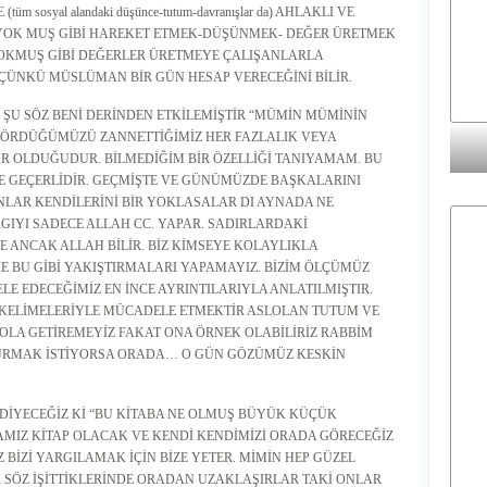
(tüm sosyal alandaki düşünce-tutum-davranışlar da) AHLAKLI VE
 YOK MUŞ GİBİ HAREKET ETMEK-DÜŞÜNMEK- DEĞER ÜRETMEK
OKMUŞ GİBİ DEĞERLER ÜRETMEYE ÇALIŞANLARLA
 ÇÜNKÜ MÜSLÜMAN BİR GÜN HESAP VERECEĞİNİ BİLİR.
N ŞU SÖZ BENİ DERİNDEN ETKİLEMİŞTİR “MÜMİN MÜMİNİN
GÖRDÜĞÜMÜZÜ ZANNETTİĞİMİZ HER FAZLALIK VEYA
R OLDUĞUDUR. BİLMEDİĞİM BİR ÖZELLİĞİ TANIYAMAM. BU
E GEÇERLİDİR. GEÇMİŞTE VE GÜNÜMÜZDE BAŞKALARINI
NLAR KENDİLERİNİ BİR YOKLASALAR DI AYNADA NE
IYI SADECE ALLAH CC. YAPAR. SADIRLARDAKİ
DE ANCAK ALLAH BİLİR. BİZ KİMSEYE KOLAYLIKLA
E BU GİBİ YAKIŞTIRMALARI YAPAMAYIZ. BİZİM ÖLÇÜMÜZ
LE EDECEĞİMİZ EN İNCE AYRINTILARIYLA ANLATILMIŞTIR.
 KELİMELERİYLE MÜCADELE ETMEKTİR ASLOLAN TUTUM VE
YOLA GETİREMEYİZ FAKAT ONA ÖRNEK OLABİLİRİZ RABBİM
DURMAK İSTİYORSA ORADA… O GÜN GÖZÜMÜZ KESKİN
İYECEĞİZ Kİ “BU KİTABA NE OLMUŞ BÜYÜK KÜÇÜK
MIZ KİTAP OLACAK VE KENDİ KENDİMİZİ ORADA GÖRECEĞİZ
 BİZİ YARGILAMAK İÇİN BİZE YETER. MİMİN HEP GÜZEL
 SÖZ İŞİTTİKLERİNDE ORADAN UZAKLAŞIRLAR TAKİ ONLAR