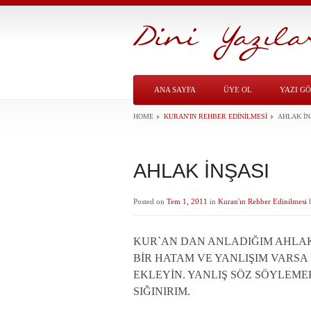
ANA SAYFA
ÜYE OL
YAZI G
HOME
KURAN'IN REHBER EDINILMESI
AHLAK İN
AHLAK İNŞASI
Posted on
Tem 1, 2011
in
Kuran'ın Rehber Edinilmesi
KUR`AN DAN ANLADIĞIM AHLAK 
BİR HATAM VE YANLIŞIM VARSA
EKLEYİN. YANLIŞ SÖZ SÖYLEM
SIĞINIRIM.