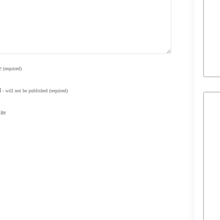
e
(required)
l
- will not be published
(required)
ite