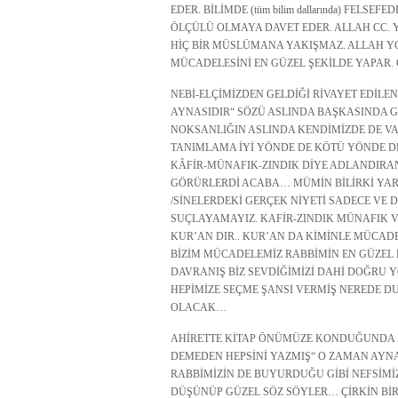
EDER. BİLİMDE (tüm bilim dallarında) FELSEFEDE 
ÖLÇÜLÜ OLMAYA DAVET EDER. ALLAH CC.
HİÇ BİR MÜSLÜMANA YAKIŞMAZ. ALLAH Y
MÜCADELESİNİ EN GÜZEL ŞEKİLDE YAPAR.
NEBİ-ELÇİMİZDEN GELDİĞİ RİVAYET EDİLE
AYNASIDIR“ SÖZÜ ASLINDA BAŞKASINDA 
NOKSANLIĞIN ASLINDA KENDİMİZDE DE VA
TANIMLAMA İYİ YÖNDE DE KÖTÜ YÖNDE D
KÂFİR-MÜNAFIK-ZINDIK DİYE ADLANDIRA
GÖRÜRLERDİ ACABA… MÜMİN BİLİRKİ YARG
/SİNELERDEKİ GERÇEK NİYETİ SADECE VE 
SUÇLAYAMAYIZ. KAFİR-ZINDIK MÜNAFIK V
KUR’AN DIR.. KUR’AN DA KİMİNLE MÜCADE
BİZİM MÜCADELEMİZ RABBİMİN EN GÜZEL
DAVRANIŞ BİZ SEVDİĞİMİZİ DAHİ DOĞRU 
HEPİMİZE SEÇME ŞANSI VERMİŞ NEREDE 
OLACAK…
AHİRETTE KİTAP ÖNÜMÜZE KONDUĞUNDA D
DEMEDEN HEPSİNİ YAZMIŞ“ O ZAMAN AYNA
RABBİMİZİN DE BUYURDUĞU GİBİ NEFSİMİZ
DÜŞÜNÜP GÜZEL SÖZ SÖYLER… ÇİRKİN BİR