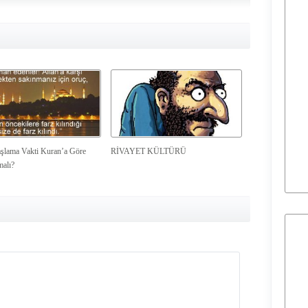
şlama Vakti Kuran’a Göre
RİVAYET KÜLTÜRÜ
malı?