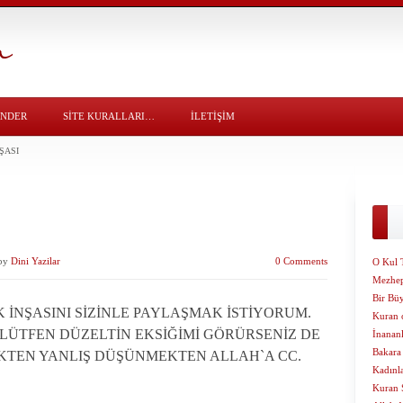
ÖNDER
SITE KURALLARI…
İLETİŞİM
ŞASI
by
Dini Yazilar
0 Comments
O Kul 
Mezhep
Bir Bü
İNŞASINI SİZİNLE PAYLAŞMAK İSTİYORUM.
Kuran 
 LÜTFEN DÜZELTİN EKSİĞİMİ GÖRÜRSENİZ DE
İnanan
Bakara 
EKTEN YANLIŞ DÜŞÜNMEKTEN ALLAH`A CC.
Kadınla
Kuran 