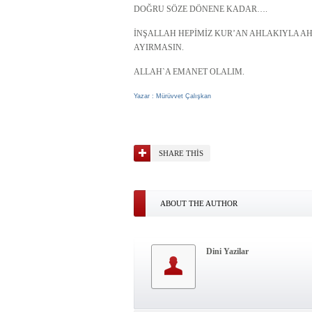
DOĞRU SÖZE DÖNENE KADAR….
İNŞALLAH HEPİMİZ KUR’AN AHLAKIYLA A
AYIRMASIN.
ALLAH`A EMANET OLALIM.
Yazar : Mürüvvet Çalışkan
SHARE THIS
ABOUT THE AUTHOR
Dini Yazilar