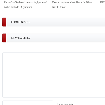
Kuran’da Saçları Örtmek Geçiyor mu?
Oruca Başlama Vakti Kuran’a Göre
Rİ
Gelin Birlikte Düşünelim
Nasıl Olmalı?
COMMENTS
(1)
LEAVE A REPLY
Name
(required)