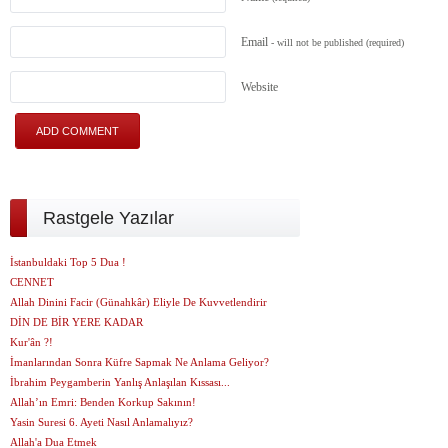
Email
- will not be published
(required)
Website
Rastgele Yazılar
İstanbuldaki Top 5 Dua !
CENNET
Allah Dinini Facir (Günahkâr) Eliyle De Kuvvetlendirir
DİN DE BİR YERE KADAR
Kur'ân ?!
İmanlarından Sonra Küfre Sapmak Ne Anlama Geliyor?
İbrahim Peygamberin Yanlış Anlaşılan Kıssası...
Allah’ın Emri: Benden Korkup Sakının!
Yasin Suresi 6. Ayeti Nasıl Anlamalıyız?
Allah'a Dua Etmek