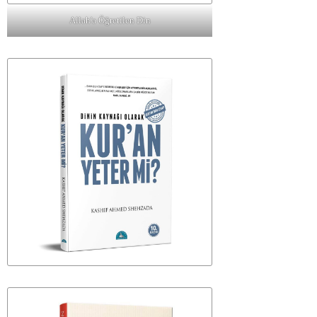
Allah'a Öğretilen Din