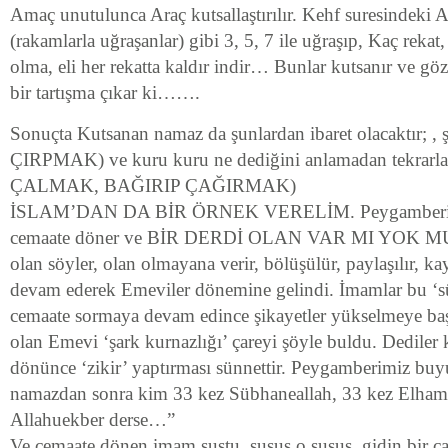
Amaç unutulunca Araç kutsallaştırılır. Kehf suresindeki
(rakamlarla uğraşanlar) gibi 3, 5, 7 ile uğraşıp, Kaç rekat, 
olma, eli her rekatta kaldır indir… Bunlar kutsanır ve gö
bir tartışma çıkar ki…….
Sonuçta Kutsanan namaz da şunlardan ibaret olacaktır; , ş
ÇIRPMAK) ve kuru kuru ne dediğini anlamadan tekrarl
ÇALMAK, BAĞIRIP ÇAĞIRMAK)
İSLAM’DAN DA BİR ÖRNEK VERELİM. Peygamberimi
cemaate döner ve BİR DERDİ OLAN VAR MI YOK M
olan söyler, olan olmayana verir, bölüşülür, paylaşılır, ka
devam ederek Emeviler dönemine gelindi. İmamlar bu ‘sü
cemaate sormaya devam edince şikayetler yükselmeye baş
olan Emevi ‘şark kurnazlığı’ çareyi şöyle buldu. Dediler
dönünce ‘zikir’ yaptırması sünnettir. Peygamberimiz buy
namazdan sonra kim 33 kez Sübhaneallah, 33 kez Elhamd
Allahuekber derse…”
Ve cemaate dönen imam sustu, susuş o susuş, gidin bir c