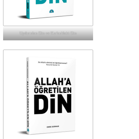
Uydurulan Din ve Kur'an'daki Din