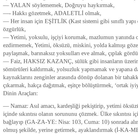
— YALAN söylememek, Doğruyu haykırmak,
—- Hakkı gözetmek, ADALETLİ olmak,
— Her insan için EŞİTLİK (Kast sistemi gibi sınıflı yapı
özgürlük,
— Yetimi, yoksulu, işçiyi korumak, mazlumun yanında o
ezdirmemek, Yetimi, öksüzü, miskini, yolda kalmışı göze
paylaşmak, barınaksız yoksulları eve almak, çıplak gö
— Faiz, HAKSIZ KAZANÇ, sülük gibi insanların üzerin
sömürüleri kaldırmak, yolsuzluk yapmamak ve yapana d
kaynaklarını zenginler arasında dönüp dolanan bir tahak
çıkarmak, hakça dağıtmak, eşitçe bölüştürmek, ‘ortak iy
Dinin Araçları:
— Namaz: Asıl amacı, kardeşliği pekiştirip, yetimi öksü
içinde sıkıntısı olanın sorununu çözmek. Ülke sıkıntısı iç
bağlayıp (GA-ZA-YE: Nisa: 103, Cuma: 10) sonrada alına
olmuş şekilde, yerine getirmek, ayaklandırmak (İ-KA-