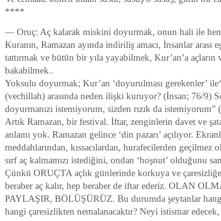
****
— Oruç: Aç kalarak miskini doyurmak, onun hali ile he
Kuranın, Ramazan ayında indiriliş amacı, İnsanlar arası e
tattırmak ve bütün bir yıla yayabilmek, Kur’an’a açların 
bakabilmek..
Yoksulu doyurmak; Kur’an ‘doyurulması gerekenler’ ile‘
(vechillah) arasında neden ilişki kuruyor? (İnsan; 76/9) 
doyurmanızı istemiyorum, sizden rızık da istemiyorum” (
Artık Ramazan, bir festival. İftar, zenginlerin davet ve şat
anlamı yok. Ramazan gelince ‘din pazarı’ açılıyor. Ekra
meddahlarından, kıssacılardan, hurafecilerden geçilmez o
sırf aç kalmamızı istediğini, ondan ‘hoşnut’ olduğunu san
Çünkü ORUÇTA açlık günlerinde korkuya ve çaresizliğe
beraber aç kalır, hep beraber de iftar ederiz. OLAN
PAYLAŞIR, BÖLÜŞÜRÜZ. Bu durumda şeytanlar hangi 
hangi çaresizlikten nemalanacaktır? Neyi istismar edecek