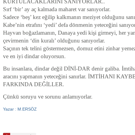
KURTULACAKLARINI SANIYORLAR..
Sırf ‘bir’ ay aç kalmada maharet var sanıyorlar.
Sadece ‘beş’ kez eğilip kalkmanın meziyet olduğunu sanı
Kabe’nin etrafını ‘yedi’ defa dönmenin yeteceğini sanıyor
Hayvan boğazlamanın, Danaya yedi kişi girmeyi, her ya
çevirmenin ‘din kuralı’ olduğunu sanıyorlar.
Saçının tek telini göstermezsen, domuz etini zinhar yeme
ve en iyi dindar oluyorsun.
Bu insanlara, dindar değil DİNİ-DAR denir galiba. İmtih
aracını yapmanın yeteceğini sanırlar. İMTİHANI K
FARKINDA DEĞİLLER.
Çünkü soruyu ve sorunu anlamıyorlar.
Yazar : M.ERSÖZ