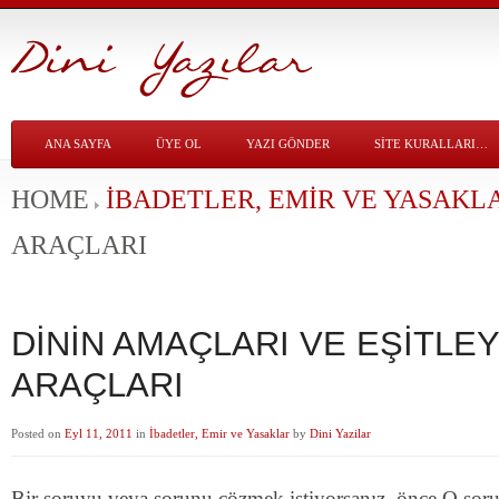
ANA SAYFA
ÜYE OL
YAZI GÖNDER
SITE KURALLARI…
HOME
İBADETLER, EMIR VE YASAKL
ARAÇLARI
DİNİN AMAÇLARI VE EŞİTLEY
ARAÇLARI
Posted on
Eyl 11, 2011
in
İbadetler, Emir ve Yasaklar
by
Dini Yazilar
Bir soruyu veya sorunu çözmek istiyorsanız, önce O soru