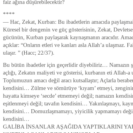
faiz ağına düşürebilecektir?
****
— Hac, Zekat, Kurban: Bu ibadetlerin amacıda paylaşmak
Küresel bir dengenin ve güç gösterisinin, Zekat, Devletse
gücünün, Kurban paylaşarak kaynaşmanın aracıdır. Amacı 
açıklar: “Onların etleri ve kanları asla Allah’a ulaşmaz. F
ulaşır. ” (Hacc; 22/37).
Bu bütün ibadetler için geçerlidir diyebiliriz… Namazın ş
açlığı, Zekatın maliyeti ve gösterisi, kurbanın eti Allah-a
Toplumuzun amacı değil aracı kutsallaştır; Açlarla berabe
kendisini… Zülme ve sömürüye ‘kıyam’ etmeyi, zengini
hayatta kimseye ‘secde’ etmemeyi değil; namazın kendis
eşitlenmeyi değil; tavafın kendisini… Yakınlaşmayı, kay
kendisini… Domuzlaşmamayı, yiyicilik yapmamayı değil
kendisini…
GALİBA İNSANLAR AŞAĞIDA YAPTIKLARINI Y