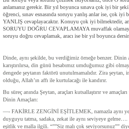
anlamanız gerekir. Bir yıl boyunca sınava çok iyi bir şeki
öğrenci, sınav esnasında soruyu yanlış anlar ise, çok iyi
YANLIŞ cevaplayacaktır. Konuyu çok iyi bilmektedir, a
SORUYU DOĞRU CEVAPLAMAYA muvaffak olamayacakt
soruyu doğru cevaplamak, aracı ise bir yıl boyunca dersin
Dinde, aynı şekilde, bu verdiğimiz örneğe benzer. Dinin am
karıştırılırsa, din günü hesabımız umduğumuz gibi olmaya
dengede şeytanın faktörü unutulmamalıdır. Zira şeytan, 
olduğu, Allah’ın affı ile kurtulacağı ile kandırır.
Bu süreç anında Şeytan, araçları kutsallaştırır ve amaçları
Dinin Amaçları:
—- FAKİRLE ZENGİNİ EŞİTLEMEK, namazla aynı yere 
duyguyu tatma, sadaka, zekat ile aynı seviyeye gelme…. 
eşitlik ve malla ilgili. “””Siz malı çok seviyorsunuz”” d