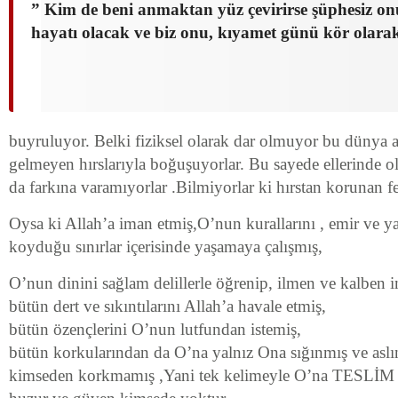
” Kim de beni anmaktan yüz çevirirse şüphesiz onun
hayatı olacak ve biz onu, kıyamet günü kör olarak
buyruluyor. Belki fiziksel olarak dar olmuyor bu dünya 
gelmeyen hırslarıyla boğuşuyorlar. Bu sayede ellerinde ola
da farkına varamıyorlar .Bilmiyorlar ki hırstan korunan f
Oysa ki Allah’a iman etmiş,O’nun kurallarını , emir ve y
koyduğu sınırlar içerisinde yaşamaya çalışmış,
O’nun dinini sağlam delillerle öğrenip, ilmen ve kalben 
bütün dert ve sıkıntılarını Allah’a havale etmiş,
bütün özençlerini O’nun lutfundan istemiş,
bütün korkularından da O’na yalnız Ona sığınmış ve asl
kimseden korkmamış ,Yani tek kelimeyle O’na TESLİM 