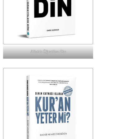
Allah'a Öğretilen Din