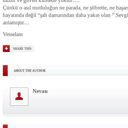
huzur ve güven kimsede yoktur….
Çünkü o asıl mutluluğun ne parada, ne şöhrette, ne başa
hayatında değil “şah damarından daha yakın olan ” Sevg
anlamıştır…
Vesselam
SHARE THIS
ABOUT THE AUTHOR
Nevau