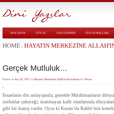
ANA SAYFA
ÜYE OL
YAZI GÖNDER
SITE KURALLARI…
HOME
HAYATIN MERKEZINE ALLAH'I
Gerçek Mutluluk…
Posted on
Ara 20, 2011
in
Hayatın Merkezine Allah'ın Konulması
by
Nevau
İnsanların din anlayışında; genelde Müslümanların dünya
zorluklar çekeceği, inanmayan kafir olanlarında dünyaları
gibi bir inanış vardır. Oysa ki Kuran’da Rabbi’miz kendis