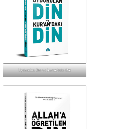
Uydurulan Din ve Kur'an'daki Din