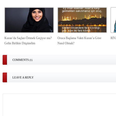
Kuran’da Saçları Örtmek Geçiyor mu?
Oruca Başlama Vakti Kuran’a Göre
Rİ
Gelin Birlikte Düşünelim
Nasıl Olmalı?
COMMENTS
(1)
LEAVE A REPLY