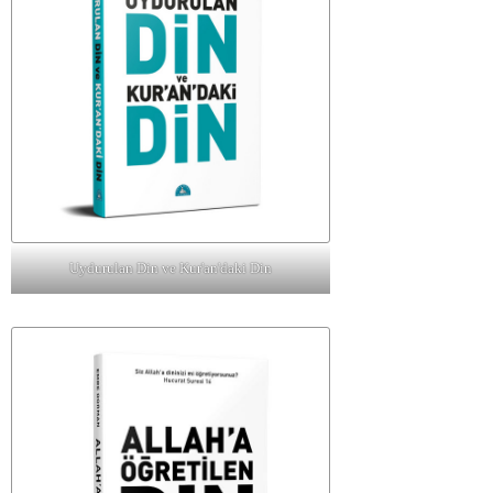
Uydurulan Din ve Kur'an'daki Din