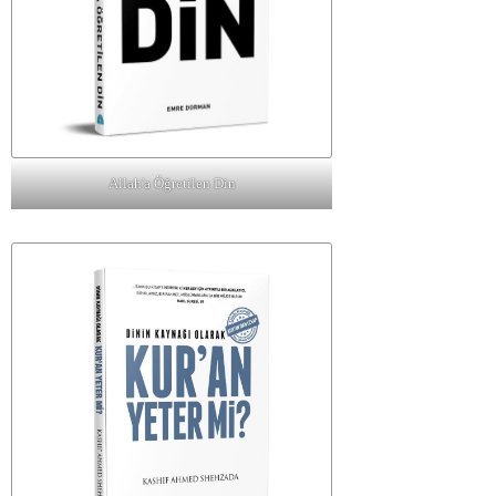
Allah'a Öğretilen Din