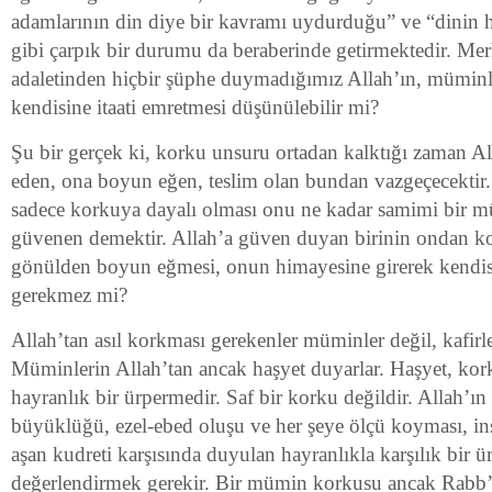
adamlarının din diye bir kavramı uydurduğu” ve “dinin 
gibi çarpık bir durumu da beraberinde getirmektedir. Me
adaletinden hiçbir şüphe duymadığımız Allah’ın, müminl
kendisine itaati emretmesi düşünülebilir mi?
Şu bir gerçek ki, korku unsuru ortadan kalktığı zaman A
eden, ona boyun eğen, teslim olan bundan vazgeçecektir
sadece korkuya dayalı olması onu ne kadar samimi bir
güvenen demektir. Allah’a güven duyan birinin ondan ko
gönülden boyun eğmesi, onun himayesine girerek kendis
gerekmez mi?
Allah’tan asıl korkması gerekenler müminler değil, kafirle
Müminlerin Allah’tan ancak haşyet duyarlar. Haşyet, kork
hayranlık bir ürpermedir. Saf bir korku değildir. Allah’ı
büyüklüğü, ezel-ebed oluşu ve her şeye ölçü koyması, insa
aşan kudreti karşısında duyulan hayranlıkla karşılık bir ür
değerlendirmek gerekir. Bir mümin korkusu ancak Rabb’