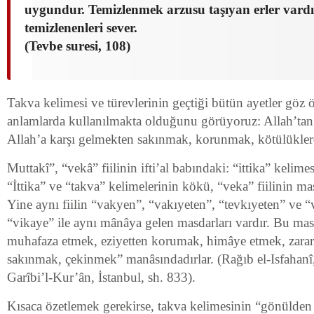
uygundur. Temizlenmek arzusu taşıyan erler vardır
temizlenenleri sever.
(Tevbe suresi, 108)
Takva kelimesi ve türevlerinin geçtiği bütün ayetler göz 
anlamlarda kullanılmakta olduğunu görüyoruz: Allah’ta
Allah’a karşı gelmekten sakınmak, korunmak, kötülük
Muttakî”, “vekâ” fiilinin ifti’al babındaki: “ittika” kelimesi
“İttika” ve “takva” kelimelerinin kökü, “veka” fiilinin ma
Yine aynı fiilin “vakyen”, “vakıyeten”, “tevkıyeten” ve “
“vikaye” ile aynı mânâya gelen masdarları vardır. Bu masd
muhafaza etmek, eziyetten korumak, himâye etmek, zara
sakınmak, çekinmek” manâsındadırlar. (Rağıb el-Isfahanî,
Garîbi’l-Kur’ân, İstanbul, sh. 833).
Kısaca özetlemek gerekirse, takva kelimesinin “gönülden