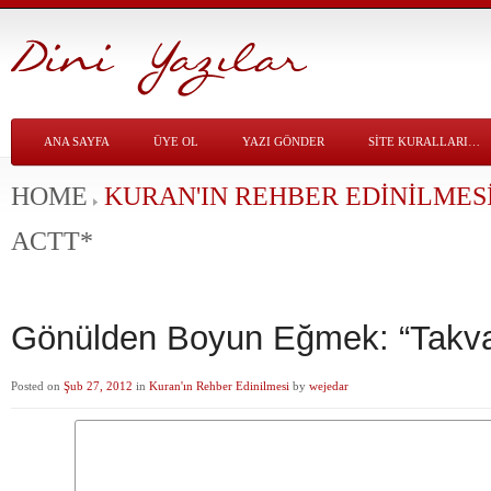
ANA SAYFA
ÜYE OL
YAZI GÖNDER
SITE KURALLARI…
HOME
KURAN'IN REHBER EDINILMES
ACTT*
Gönülden Boyun Eğmek: “Takv
Posted on
Şub 27, 2012
in
Kuran'ın Rehber Edinilmesi
by
wejedar