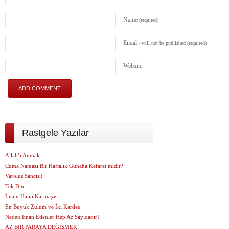
Name
(required)
Email
- will not be published
(required)
Website
Rastgele Yazılar
Allah’ı Anmak
Cuma Namazı Bir Haftalık Günaha Kefaret midir?
Varoluş Sancısı!
Tek Din
İmam Hatip Karmaşası
En Büyük Zulüm ve İki Kardeş
Neden İman Edenler Hep Az Sayıdadır?
AZ BİR PARAYA DEĞİŞMEK