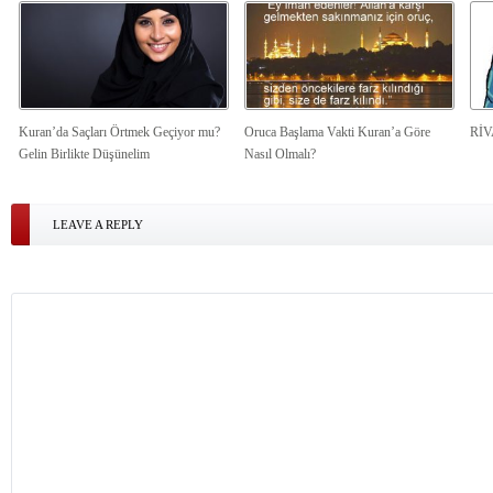
Kuran’da Saçları Örtmek Geçiyor mu?
Oruca Başlama Vakti Kuran’a Göre
Rİ
Gelin Birlikte Düşünelim
Nasıl Olmalı?
LEAVE A REPLY