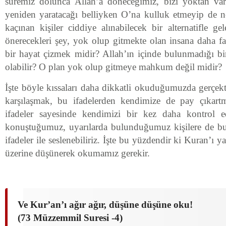
süremiz dolunca Allah’a döneceğimiz, bizi yoktan var
yeniden yaratacağı belliyken O’na kulluk etmeyip de 
kaçınan kişiler ciddiye alınabilecek bir alternatifle ge
önerecekleri şey, yok olup gitmekte olan insana daha 
bir hayat çizmek midir? Allah’ın içinde bulunmadığı bi
olabilir? O plan yok olup gitmeye mahkum değil midir?
İşte böyle kıssaları daha dikkatli okuduğumuzda gerçekten
karşılaşmak, bu ifadelerden kendimize de pay çıka
ifadeler sayesinde kendimizi bir kez daha kontrol ed
konuştuğumuz, uyarılarda bulunduğumuz kişilere de bu
ifadeler ile seslenebiliriz. İşte bu yüzdendir ki Kuran’ı 
üzerine düşünerek okumamız gerekir.
Ve Kur’an’ı ağır ağır, düşüne düşüne oku!
(73 Müzzemmil Suresi -4)