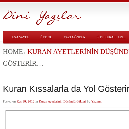
ANA SAYFA
ÜYE OL
YAZI GÖNDER
SITE KURALLARI…
HOME
KURAN AYETLERININ DÜŞÜN
GÖSTERIR…
Kuran Kıssalarla da Yol Göster
Posted on
Kas 16, 2012
in
Kuran Ayetlerinin Düşündürdükleri
by
Yagmur