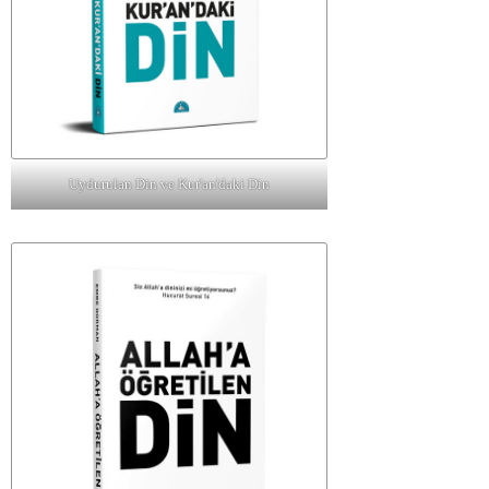
Uydurulan Din ve Kur'an'daki Din