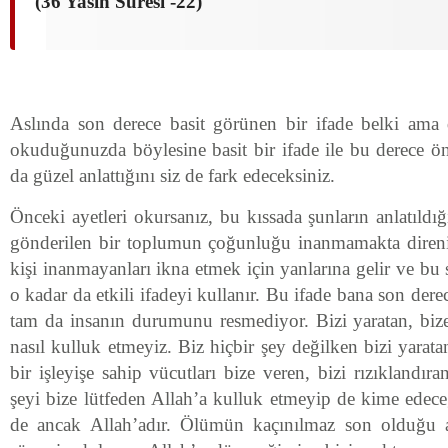
(36 Yasin Suresi -22)
Aslında son derece basit görünen bir ifade belki ama 
okuduğunuzda böylesine basit bir ifade ile bu derece ö
da güzel anlattığını siz de fark edeceksiniz.
Önceki ayetleri okursanız, bu kıssada şunların anlatıldığ
gönderilen bir toplumun çoğunluğu inanmamakta direni
kişi inanmayanları ikna etmek için yanlarına gelir ve bu 
o kadar da etkili ifadeyi kullanır. Bu ifade bana son dere
tam da insanın durumunu resmediyor. Bizi yaratan, bize
nasıl kulluk etmeyiz. Biz hiçbir şey değilken bizi yara
bir işleyişe sahip vücutları bize veren, bizi rızıklandı
şeyi bize lütfeden Allah’a kulluk etmeyip de kime ede
de ancak Allah’adır. Ölümün kaçınılmaz son olduğu a