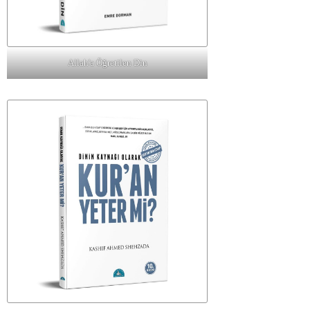
Allah'a Öğretilen Din