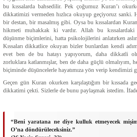
bu kıssalarda bahsedilir. Pek çoğumuz Kuran’ı okurk
dikkatimizi vermeden hızlıca okuyup geçiyoruz sanki. Ha
bir destan, bir masalmış gibi. Oysa bu kıssalardan Kura
hikmeti muhakkak ki vardır. Allah bu kıssalardaki ki
düşünme biçimlerini, hatta psikolojilerini anlatırken aslı
Kıssaları dikkatlice okuyan bizler bunlardan kendi adımı
evet ben de bu hatayı yapıyorum, daha dikkatli olm
zorluklara katlanmışlar, ben de daha güçlü olmalıyım,
biçiminde düşüncelerle hayatımıza yön verip kendimizi geli
Geçen gün Kuran okurken karşılaştığım bir kıssada ge
dikkatimi çekti. Sizlerle de bunu paylaşmak istedim. İfad
“Beni yaratana ne diye kulluk etmeyecek mişim
O’na döndürüleceksiniz.”