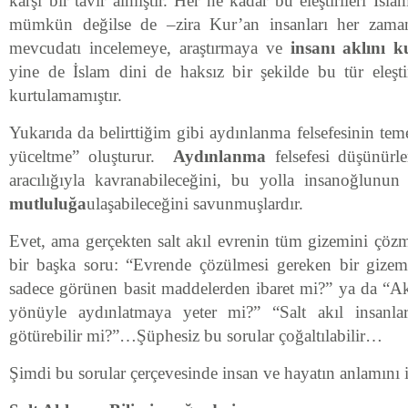
karşı bir tavır almıştır. Her ne kadar bu eleştirileri İs
mümkün değilse de
–
zira Kur’an insanları her zama
mevcudatı incelemeye, araştırmaya ve
insanı aklını 
yine de İslam dini de haksız bir şekilde bu tür eleşt
kurtulamamıştır.
Yukarıda da belirttiğim gibi aydınlanma felsefesinin teme
yüceltme” oluşturur.
Aydınlanma
felsefesi düşünürl
aracılığıyla kavranabileceğini, bu yolla insanoğlunu
mutluluğa
ulaşabileceğini savunmuşlardır.
Evet, ama gerçekten salt akıl evrenin tüm gizemini çözm
bir başka soru: “Evrende çözülmesi gereken bir gize
sadece görünen basit maddelerden ibaret mi?” ya da “Akl
yönüyle aydınlatmaya yeter mi?” “Salt akıl insanla
götürebilir mi?”…Şüphesiz bu sorular çoğaltılabilir…
Şimdi bu sorular çerçevesinde insan ve hayatın anlamını 