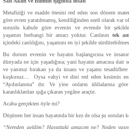
Salt Aklın ve Bilimin ışığında insan
Metafiziği ve madde ötesini red eden son dönem materya
göre evren yaratılmamış, kendiliğinden ezeli olarak var ol
sorunlu kabule göre evrenin ve evrende bir şekilde
yaşamın herhangi bir amacı yoktur. Canlının
tek am
içindeki canlılığını, yaşamını en iyi şekilde sürdürebilmes
Bu durum evrenin ve hayatın başlangıcına ve insanı
dünyada ne için yaşadığına; yani hayatın amacına dair s
ve yanıtsız bırakan ya da insanı ve yaşamı tesadüflere 
kuşkusuz… Oysa vahyi ve dini red eden kesimin en 
“Aydınlanma” dır. Ve yine onların iddialarına göre
karanlıklardan ışığa çıkaran yegâne araçtır.
Acaba gerçekten öyle mi?
Düşünen her insan hayatında bir kez de olsa şu soruları 
“Nereden geldim? Hayattaki amacım ne? Neden yaşı