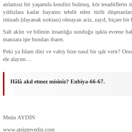
anlamsız bir yaşamda kendini bulmuş, kör tesadüflerin 
yıldızlara kadar hayatını tehdit eden türlü düşmanlar
istinadı (dayanak noktası) olmayan aciz, zayıf, biçare bi
Salt aklın ve bilimin insanlığa sunduğu ışıkla evrene 
manzara işte bundan ibaret.
Peki ya İslam dini ve vahiy bize nasıl bir ışık verir? On
ele alayım…
Hâlâ akıl etmez misiniz? Enbiya-66-67.
Metin AYDIN
www.ateizmvedin.com