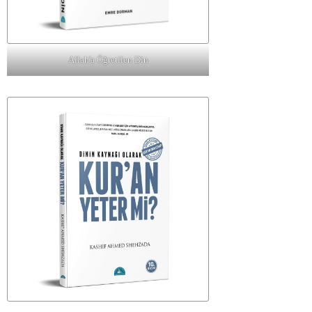
Allah'a Öğretilen Din