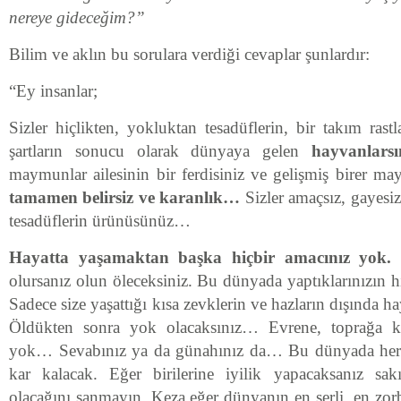
nereye gideceğim?”
Bilim ve aklın bu sorulara verdiği cevaplar şunlardır:
“Ey insanlar;
Sizler hiçlikten, yokluktan tesadüflerin, bir takım rastl
şartların sonucu olarak dünyaya gelen
hayvanlarsı
maymunlar ailesinin bir ferdisiniz ve gelişmiş birer 
tamamen belirsiz ve karanlık…
Sizler amaçsız, gayesiz,
tesadüflerin ürünüsünüz…
Hayatta yaşamaktan başka hiçbir amacınız yok.
H
olursanız olun öleceksiniz. Bu dünyada yaptıklarınızın 
Sadece size yaşattığı kısa zevklerin ve hazların dışında h
Öldükten sonra yok olacaksınız… Evrene, toprağa ka
yok… Sevabınız ya da günahınız da… Bu dünyada her 
kar kalacak. Eğer birilerine iyilik yapacaksanız sak
olacağını sanmayın. Keza eğer dünyanın en şerli, en zor