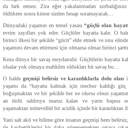
da fark etmez. Zira eğer yakalanmadan zorbalığınızı 
öldükten sonra kimse sizden hesap soramayacak…
Dünyadaki yaşamın en temel yasası
“güçlü olan hayatt
evrim zayıfları yok eder. Güçlüler hayatta kalır. O hal
birinci ilkesi bir şekilde “gücü” elde etmek ve onu elind
yaşamını devam ettirmesi için olmazsa olmaz birinci şarttı
Keza dünya bir savaş meydanıdır. Güçlülerin hayatta kald
olsalar yok olmaya mahkûm oldukları bir savaş bu…
O halde
geçmişi belirsiz ve karanlıklarla dolu olan
i
yaşamı da “hayatta kalmak için mecbur kaldığı güç 
boğuşmaktan ve bir şekilde her ne olursa olsun yaşamın
an türlü saldırıya maruz kalan ve yarın başına n
yaşamaktan mütevellid bir acizlik içinde bir karanlıktan 
Yani salt akıl ve bilime göre insanın geçmişi hem belirsi
de kaybettiklerini bir daha görememekten ortaya çıkan