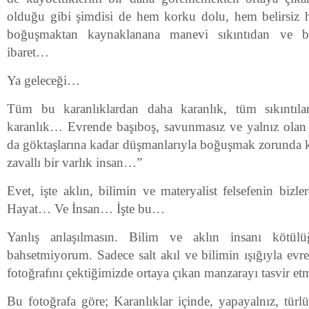
olduğu gibi şimdisi de hem korku dolu, hem belirsiz h
boğuşmaktan kaynaklanana manevi sıkıntıdan ve bo
ibaret…
Ya geleceği…
Tüm bu karanlıklardan daha karanlık, tüm sıkıntılar
karanlık… Evrende başıboş, savunmasız ve yalnız olan
da göktaşlarına kadar düşmanlarıyla boğuşmak zorunda kal
zavallı bir varlık insan…”
Evet, işte aklın, bilimin ve materyalist felsefenin bizl
Hayat… Ve İnsan… İşte bu…
Yanlış anlaşılmasın. Bilim ve aklın insanı kötülü
bahsetmiyorum. Sadece salt akıl ve bilimin ışığıyla evr
fotoğrafını çektiğimizde ortaya çıkan manzarayı tasvir et
Bu fotoğrafa göre; Karanlıklar içinde, yapayalnız, türl