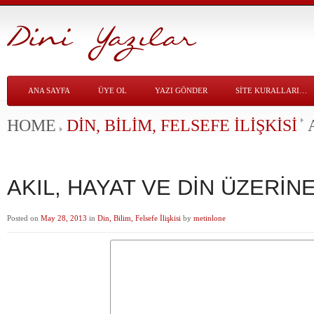
ANA SAYFA
ÜYE OL
YAZI GÖNDER
SITE KURALLARI…
HOME
DIN, BILIM, FELSEFE İLIŞKISI
AKIL, HAYAT VE DİN ÜZERİNE
Posted on
May 28, 2013
in
Din, Bilim, Felsefe İlişkisi
by
metinlone