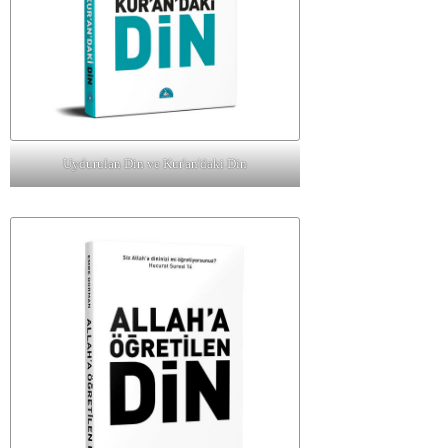
Uydurulan Din ve Kur'an'daki Din