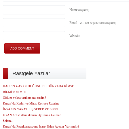
Name
(required)
Email
- will not be published
(required)
Website
Rastgele Yazılar
HACCIN 4 AY OLDUĞUNU BU DÜNYADA KİMSE
BİLMİYOR MU?
Oğlum yoksa tarikata mı girdin?
Kuran’da Kadın ve Miras Konusu Üzerine
İNSANIN YARATILIŞ SEBEP VE SIRRI
UYAN Artık! Ahmakların Oyununa Gelme!..
Selam...
Kuran’da Reenkarnasyona İşaret Eden Ayetler Var mıdır?