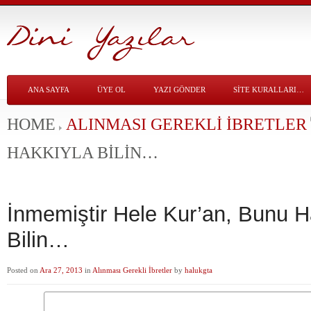
ANA SAYFA
ÜYE OL
YAZI GÖNDER
SITE KURALLARI…
HOME
ALINMASI GEREKLI İBRETLER
HAKKIYLA BILIN…
İnmemiştir Hele Kur’an, Bunu H
Bilin…
Posted on
Ara 27, 2013
in
Alınması Gerekli İbretler
by
halukgta