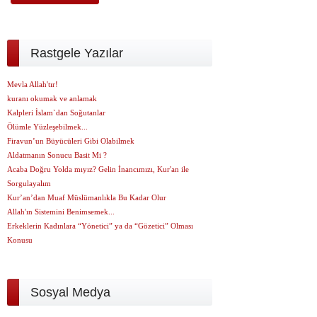
Rastgele Yazılar
Mevla Allah'tır!
kuranı okumak ve anlamak
Kalpleri İslam`dan Soğutanlar
Ölümle Yüzleşebilmek...
Firavun’un Büyücüleri Gibi Olabilmek
Aldatmanın Sonucu Basit Mi ?
Acaba Doğru Yolda mıyız? Gelin İnancımızı, Kur'an ile
Sorgulayalım
Kur’an’dan Muaf Müslümanlıkla Bu Kadar Olur
Allah'ın Sistemini Benimsemek...
Erkeklerin Kadınlara “Yönetici” ya da “Gözetici” Olması
Konusu
Sosyal Medya