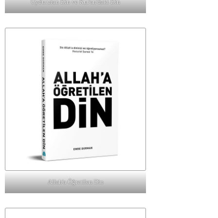
Uydurulan Din ve Kur'an'daki Din
Allah'a Öğretilen Din