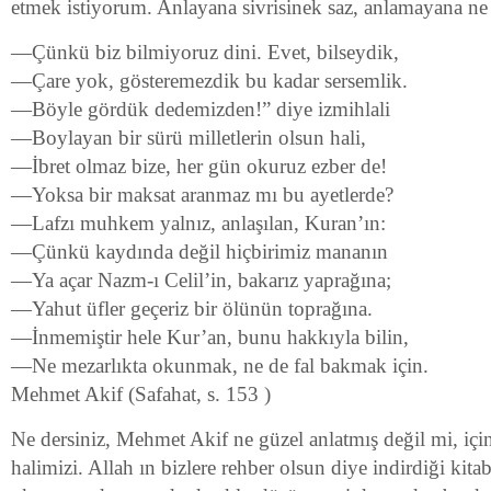
etmek istiyorum. Anlayana sivrisinek saz, anlamayana ne
—Çünkü biz bilmiyoruz dini. Evet, bilseydik,
—Çare yok, gösteremezdik bu kadar sersemlik.
—Böyle gördük dedemizden!” diye izmihlali
—Boylayan bir sürü milletlerin olsun hali,
—İbret olmaz bize, her gün okuruz ezber de!
—Yoksa bir maksat aranmaz mı bu ayetlerde?
—Lafzı muhkem yalnız, anlaşılan, Kuran’ın:
—Çünkü kaydında değil hiçbirimiz mananın
—Ya açar Nazm-ı Celil’in, bakarız yaprağına;
—Yahut üfler geçeriz bir ölünün toprağına.
—İnmemiştir hele Kur’an, bunu hakkıyla bilin,
—Ne mezarlıkta okunmak, ne de fal bakmak için.
Mehmet Akif (Safahat, s. 153 )
Ne dersiniz, Mehmet Akif ne güzel anlatmış değil mi, içi
halimizi. Allah ın bizlere rehber olsun diye indirdiği kita