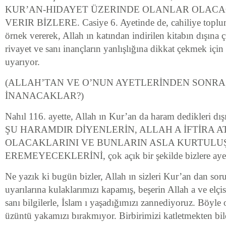
KUR’AN-HIDAYET ÜZERINDE OLANLAR OLACAĞ
VERIR BİZLERE. Casiye 6. Ayetinde de, cahiliye topluml
örnek vererek, Allah ın katından indirilen kitabın dışına ç
rivayet ve sanı inançların yanlışlığına dikkat çekmek için 
uyarıyor.
(ALLAH’TAN VE O’NUN AYETLERİNDEN SONRA
İNANACAKLAR?)
Nahıl 116. ayette, Allah ın Kur’an da haram dedikleri
ŞU HARAMDIR DİYENLERİN, ALLAH A İFTİRA A
OLACAKLARINI VE BUNLARIN ASLA KURTULU
EREMEYECEKLERİNİ, çok açık bir şekilde bizlere ayetin
Ne yazık ki bugün bizler, Allah ın sizleri Kur’an dan s
uyarılarına kulaklarımızı kapamış, beşerin Allah a ve elçisi
sanı bilgilerle, İslam ı yaşadığımızı zannediyoruz. Böyle 
üzüntü yakamızı bırakmıyor. Birbirimizi katletmekten bi