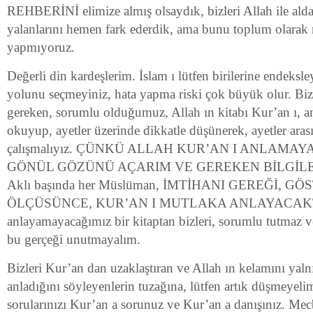
REHBERİNİ elimize almış olsaydık, bizleri Allah ile aldat
yalanlarını hemen fark ederdik, ama bunu toplum olarak
yapmıyoruz.
Değerli din kardeşlerim. İslam ı lütfen birilerine endeks
yolunu seçmeyiniz, hata yapma riski çok büyük olur. Biz
gereken, sorumlu olduğumuz, Allah ın kitabı Kur’an ı, a
okuyup, ayetler üzerinde dikkatle düşünerek, ayetler ara
çalışmalıyız. ÇÜNKÜ ALLAH KUR’AN I ANLAMAY
GÖNÜL GÖZÜNÜ AÇARIM VE GEREKEN BİLGİLE
Aklı başında her Müslüman, İMTİHANI GEREĞİ, G
ÖLÇÜSÜNCE, KUR’AN I MUTLAKA ANLAYACAKTI
anlayamayacağımız bir kitaptan bizleri, sorumlu tutmaz v
bu gerçeği unutmayalım.
Bizleri Kur’an dan uzaklaştıran ve Allah ın kelamını yalnız
anladığını söyleyenlerin tuzağına, lütfen artık düşmeyelim
sorularınızı Kur’an a sorunuz ve Kur’an a danışınız. Mec