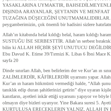
YASAKLARINA UYMAKTIR, BAHSEDİLMEYENLE
DIŞINDA ARAYANLAR, ŞEYTANIN VE MENFAAT
TUZAĞINA DÜŞECEĞİNİ UNUTMAMALIDIRLAR. B
peygamberimizin, çok önemli bir hadisini sizlere hatırlat
Allah’ın kitabında helal kıldığı helal, haram kıldığı h
SUSTUĞU İSE SERBESTTİR. Allah’ın serbest bıraktıkla
bilin ki ALLAH HİÇBİR ŞEYİ UNUTUCU DEĞİLDİR
Ebu Davud K. Etime 39/Tırmizi K. Libas 6 İbni Mace K.
sayfa 20
Dinde sınırları Allah, ben belirlerim der ve Kur’an ın sınır
ZALİMLERDİR, KÂFİRLERDİR uyarısını yapar. Allah 
Kur’an ın haram hükmünü vermediği halde, “Allah şunu 
tanıklık edip duran şahitlerinizi getirin” diye uyaran kişil
kanıtların, ayetleri inkâr ettiği uyarısını yapıyor ve böyle k
olmayın diye bizleri uyarıyor. Yine Bakara suresi 5. Ayet
KURTULUŞA ERECEKLERIN YALNIZ, ALLAH IN