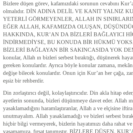
Bizlere düşen görev, kafamızdaki sorunun cevabını Kur
olmalıdır. DİN ADINA DELİL VE KANIT YALNIZ 
YETERLİ GÖRMEYENLER, ALLAH IN SINIRLARI
EĞER ALLAH, KAFAMIZDA OLUŞAN, DÜŞÜND
HAKKINDA, KUR’AN DA BİZLERİ BAĞLAYICI Hİ
İNDİRMEDİYSE, BU KONUDA BİR HÜKMÜ YOKS
BİZLERİ BAĞLAYAN BİR SAKINCASIDA YOK DEM
konular, Allah ın bizleri serbest bıraktığı, düşünerek ha
gereken konulardır. Ayrıca böyle konular zamana, mekâna
değişe bilecek konulardır. Onun için Kur’an her çağa, 
eşsiz bir rehberdir.
Din zorlaştırıcı değil, kolaylaştırıcıdır. Din akla hitap ede
ayetlerin sonunda, bizleri düşünmeye davet eder. Allah ı
yasaklamadığını haramlaştıranlar, Allah a ve elçisine iftira
unutmayalım. Allah yasaklamadığı ve bizleri serbest bıra
hiçbir bilgi vermeyerek, bizlerin hayatımızı daha rahat ve
yaşamamıza, fırsat tanımıştır. BİZLERE DÜŞEN, KUR