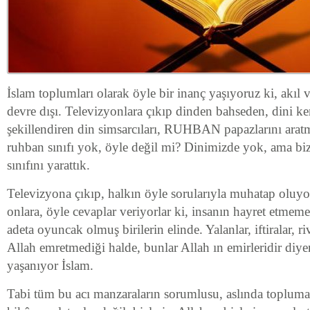
İslam toplumları olarak öyle bir inanç yaşıyoruz ki, akıl
devre dışı. Televizyonlara çıkıp dinden bahseden, dini ke
şekillendiren din simsarcıları, RUHBAN papazlarını aratm
ruhban sınıfı yok, öyle değil mi? Dinimizde yok, ama biz
sınıfını yarattık.
Televizyona çıkıp, halkın öyle sorularıyla muhatap oluyor
onlara, öyle cevaplar veriyorlar ki, insanın hayret etme
adeta oyuncak olmuş birilerin elinde. Yalanlar, iftiralar, ri
Allah emretmediği halde, bunlar Allah ın emirleridir diyenle
yaşanıyor İslam.
Tabi tüm bu acı manzaraların sorumlusu, aslında topluma