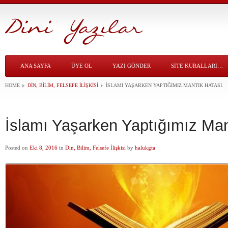
ANA SAYFA
ÜYE OL
YAZI GÖNDER
SITE KURALLARI…
HOME
DIN, BILIM, FELSEFE İLIŞKISI
İSLAMI YAŞARKEN YAPTIĞIMIZ MANTIK HATASI.
İslamı Yaşarken Yaptığımız Man
Posted on
Eki 8, 2016
in
Din, Bilim, Felsefe İlişkisi
by
halukgta