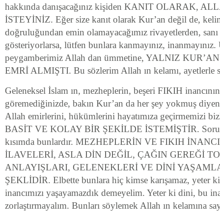
hakkında danışacağınız kişiden KANIT OLARAK, A
İSTEYİNİZ. Eğer size kanıt olarak Kur’an değil de, keli
doğruluğundan emin olamayacağımız rivayetlerden, sanı b
gösteriyorlarsa, lütfen bunlara kanmayınız, inanmayınız
peygamberimiz Allah dan ümmetine, YALNIZ KUR
EMRİ ALMIŞTI. Bu sözlerim Allah ın kelamı, ayetlerle sa
Geleneksel İslam ın, mezheplerin, beşeri FIKIH inancının 
göremediğinizde, bakın Kur’an da her şey yokmuş diyen
Allah emirlerini, hükümlerini hayatımıza geçirmemizi bi
BASİT VE KOLAY BİR ŞEKİLDE İSTEMİŞTİR. Soru
kısımda bunlardır. MEZHEPLERİN VE FIKIH İNANC
İLAVELERİ, ASLA DİN DEĞİL, ÇAĞIN GEREĞİ 
ANLAYIŞLARI, GELENEKLERİ VE DİNİ YAŞAML
ŞEKLİDİR. Elbette bunlara hiç kimse karışamaz, yeter ki
inancımızı yaşayamazdık demeyelim. Yeter ki dini, bu ina
zorlaştırmayalım. Bunları söylemek Allah ın kelamına sayg