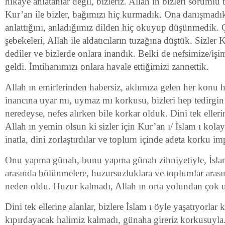
hikâye anlatanlar değil, bizleriz. Allah ın bizleri soruml
Kur’an ile bizler, bağımızı hiç kurmadık. Ona danışmadı
anlattığını, anladığımız dilden hiç okuyup düşünmedik. 
şebekeleri, Allah ile aldatıcıların tuzağına düştük. Sizler
dediler ve bizlerde onlara inandık. Belki de nefsimize/iş
geldi. İmtihanımızı onlara havale ettiğimizi zannettik.
Allah ın emirlerinden habersiz, aklımıza gelen her konu 
inancına uyar mı, uymaz mı korkusu, bizleri hep tedirgin
neredeyse, nefes alırken bile korkar olduk. Dini tek ellerin
Allah ın yemin olsun ki sizler için Kur’an ı/ İslam ı kol
inatla, dini zorlaştırdılar ve toplum içinde adeta korku i
Onu yapma günah, bunu yapma günah zihniyetiyle, İslam
arasında bölünmelere, huzursuzluklara ve toplumlar aras
neden oldu. Huzur kalmadı, Allah ın orta yolundan çok u
Dini tek ellerine alanlar, bizlere İslam ı öyle yaşatıyorlar 
kıpırdayacak halimiz kalmadı, günaha gireriz korkusuyla