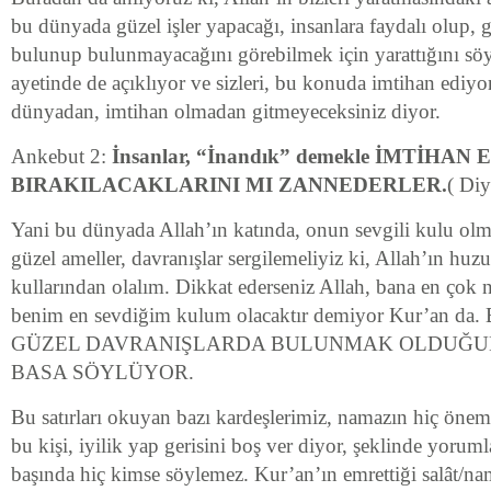
bu dünyada güzel işler yapacağı, insanlara faydalı olup, 
bulunup bulunmayacağını görebilmek için yarattığını sö
ayetinde de açıklıyor ve sizleri, bu konuda imtihan ediyo
dünyadan, imtihan olmadan gitmeyeceksiniz diyor.
Ankebut 2:
İnsanlar, “İnandık” demekle İMTİHA
BIRAKILACAKLARINI MI ZANNEDERLER.
( Diy
Yani bu dünyada Allah’ın katında, onun sevgili kulu olma
güzel ameller, davranışlar sergilemeliyiz ki, Allah’ın huz
kullarından olalım. Dikkat ederseniz Allah, bana en çok 
benim en sevdiğim kulum olacaktır demiyor Kur’an d
GÜZEL DAVRANIŞLARDA BULUNMAK OLDUĞUN
BASA SÖYLÜYOR.
Bu satırları okuyan bazı kardeşlerimiz, namazın hiç önem
bu kişi, iyilik yap gerisini boş ver diyor, şeklinde yoruml
başında hiç kimse söylemez. Kur’an’ın emrettiği salât/na