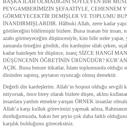
BAŞKA İLAH OLMADIĞINI SÖYLEYEN BİR MÜS
PEYGAMBERİMİZİN ŞEFAATİYLE, CEHENNEM 
GÖRMEYECEKTİR DEMİŞLER VE TOPLUMU BU
İNANDIRMIŞLARDIR. Hâlbuki Allah, zerre kadar yapıla
görüleceğini bildirmiştir bizlere. Buna inanan bir insan, 
azabı görmeyeceğim düşüncesiyle, kim bilir neler yapar, 
zamanda örneğini gördük, din kardeşine silah çeken, uç
kadar hainleşen bir düşünce, inanç SİZCE HANGİ MA
DÜŞÜNCENİN ÖĞRETİNİN ÜRÜNÜDÜR? KUR’AN
AÇIK. Buna benzer itikatlar, İslam toplumunda olduğu sü
dininden sapmış, şeytanın oyuncağı olmuş demektir.
Değerli din kardeşlerim. Allah’ın hoşnut olduğu sevgili 
istiyorsak, önce birey olarak bizlere düşen, aklını kullana
insanlara yardım etmekte yarışan ÖRNEK insanlar olmalı
Allah’a karşı kulluk görevimizi yapmak adına, Rahmanı
durduğumuzda, bakın her şeyin çok daha farklı olduğunu,
karşılık bulduğunu göreceksiniz.