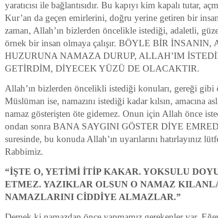
yaratıcısı ile bağlantısıdır. Bu kapıyı kim kapalı tutar, aç
Kur’an da geçen emirlerini, doğru yerine getiren bir insa
zaman, Allah’ın bizlerden öncelikle istediği, adaletli, gü
örnek bir insan olmaya çalışır. BÖYLE BİR İNSANIN
HUZURUNA NAMAZA DURUP, ALLAH’IM İSTEDİ
GETİRDİM, DİYECEK YÜZÜ DE OLACAKTIR.
Allah’ın bizlerden öncelikli istediği konuları, gereği gib
Müslüman ise, namazını istediği kadar kılsın, amacına as
namaz gösterişten öte gidemez. Onun için Allah önce iste
ondan sonra BANA SAYGINI GÖSTER DİYE EMRED
suresinde, bu konuda Allah’ın uyarılarını hatırlayınız lüt
Rabbimiz.
“İŞTE O, YETİMİ İTİP KAKAR. YOKSULU DO
ETMEZ. YAZIKLAR OLSUN O NAMAZ KILANLA
NAMAZLARINI CİDDİYE ALMAZLAR.”
Demek ki namazdan önce yapmamız gerekenler var. Eğer b