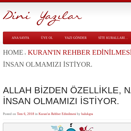
ANA SAYFA
ÜYE OL
YAZI GÖNDER
SITE KURALLARI…
HOME
KURAN'IN REHBER EDINILMES
İNSAN OLMAMIZI İSTİYOR.
ALLAH BİZDEN ÖZELLİKLE, N
İNSAN OLMAMIZI İSTİYOR.
Posted on
Tem 6, 2018
in
Kuran'ın Rehber Edinilmesi
by
halukgta