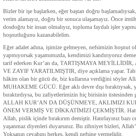
Bizler bir işe başlarken, eğer baştan doğru başlamadıysak,
verim alamayız, doğru bir sonuca ulaşamayız. Önce imtih
dosdoğru bir insan olmalıyız, topluma faydalı işler yapma
hoşnutluğunu kazanabilelim.
Eğer adalet adına, işimize gelmeyen, nefsimizin hoşnut o
yapmıyorsak yaşamımızda, kendimizi kandırıyoruz demekti
tarif ederken Kur’an da, TARTIŞMAYA MEYİLLİDİ
VE ZAYIF YARATILMIŞTIR, diye açıklama yapar. Tabi 
hâkim olan bir gücü de, biz kullarına verdiğini söyler Al
MUHAKEME GÜCÜ. Eğer aklı devre dışı bıraktıysak, ya 
bıraktırdıysa, bu zafiyetlerimizin hiç birisinin üstesin
ALLAH KUR’AN DA DÜŞÜNMEYE, AKLIMIZI K
ÖNEM VERMİŞ VE DİKKATİMİZİ ÇEKMİŞTİR. Hatta a
Allah, pislik içinde bırakırım demiştir. Hatırlayınız bazı c
yaşanmaz diyenleri duyarsınız. Bu zihniyet bizleri, Allah
Yoksanın cevabını herkes, kendi nefsine vermelidir.