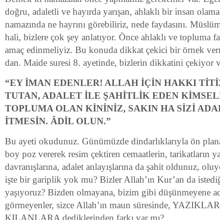
doğru, adaletli ve hayırda yarışan, ahlaklı bir insan olam
namazında ne hayrını görebiliriz, nede faydasını. Müslüm
hali, bizlere çok şey anlatıyor. Önce ahlaklı ve topluma f
amaç edinmeliyiz. Bu konuda dikkat çekici bir örnek ve
dan. Maide suresi 8. ayetinde, bizlerin dikkatini çekiyor 
“EY İMAN EDENLER! ALLAH İÇİN HAKKI TİT
TUTAN, ADALET İLE ŞAHİTLİK EDEN KİMSEL
TOPLUMA OLAN KİNİNİZ, SAKIN HA SİZİ AD
İTMESİN. ÂDİL OLUN.”
Bu ayeti okudunuz. Günümüzde dindarlıklarıyla ön plana
boy poz vererek resim çektiren cemaatlerin, tarikatların ya
davranışlarına, adalet anlayışlarına da şahit oldunuz, olu
işte bir gariplik yok mu? Bizler Allah’ın Kur’an da istediğ
yaşıyoruz? Bizden olmayana, bizim gibi düşünmeyene ada
görmeyenler, sizce Allah’ın maun süresinde, YAZ
KILANLARA dediklerinden farkı var mı?