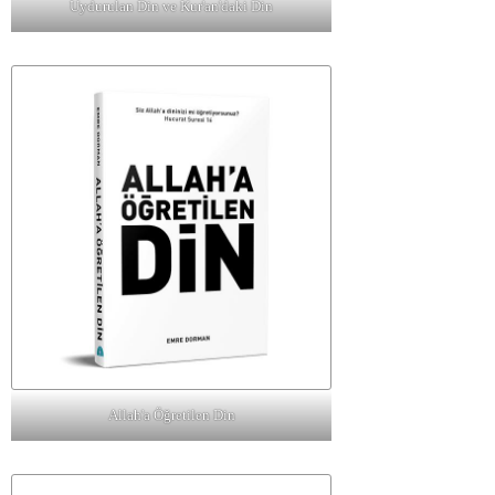
Uydurulan Din ve Kur'an'daki Din
Allah'a Öğretilen Din