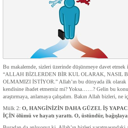
Bu makalemde, sizleri üzerinde düşünmeye davet etmek 
“ALLAH BİZLERDEN BİR KUL OLARAK, NASIL B
OLMAMIZI İSTİYOR.” Allah’ın bu dünyada ilk olarak bi
kendisine ibadet etmemiz mi? Yoksa……? Gelin bu konuy
araştırmaya, anlamaya çalışalım. Bakın Allah bizleri, ne i
Mülk 2:
O, HANGİNİZİN DAHA GÜZEL İŞ YAPA
İÇİN ölümü ve hayatı yarattı. O, üstündür, bağışlaya
Buradan da anlıyoruz ki, Allah’ın bizleri yaratmasındaki 