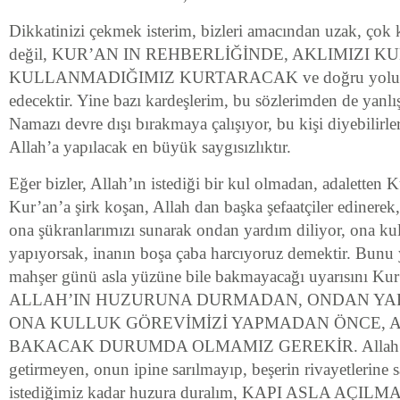
Dikkatinizi çekmek isterim, bizleri amacından uzak, çok 
değil, KUR’AN IN REHBERLİĞİNDE, AKLIMIZI K
KULLANMADIĞIMIZ KURTARACAK ve doğru yolu b
edecektir. Yine bazı kardeşlerim, bu sözlerimden de yanlış 
Namazı devre dışı bırakmaya çalışıyor, bu kişi diyebilir
Allah’a yapılacak en büyük saygısızlıktır.
Eğer bizler, Allah’ın istediği bir kul olmadan, adaletten 
Kur’an’a şirk koşan, Allah dan başka şefaatçiler edinere
ona şükranlarımızı sunarak ondan yardım diliyor, ona ku
yapıyorsak, inanın boşa çaba harcıyoruz demektir. Bunu 
mahşer günü asla yüzüne bile bakmayacağı uyarısını Kur
ALLAH’IN HUZURUNA DURMADAN, ONDAN YA
ONA KULLUK GÖREVİMİZİ YAPMADAN ÖNCE, 
BAKACAK DURUMDA OLMAMIZ GEREKİR. Allah’ın e
getirmeyen, onun ipine sarılmayıp, beşerin rivayetlerine sa
istediğimiz kadar huzura duralım, KAPI ASLA AÇIL