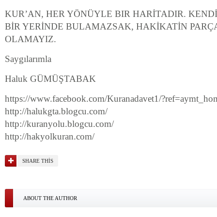
KUR’AN, HER YÖNÜYLE BIR HARİTADIR. KENDİ
BİR YERİNDE BULAMAZSAK, HAKİKATİN PARÇA
OLAMAYIZ.
Saygılarımla
Haluk GÜMÜŞTABAK
https://www.facebook.com/Kuranadavet1/?ref=aymt_ho
http://halukgta.blogcu.com/
http://kuranyolu.blogcu.com/
http://hakyolkuran.com/
SHARE THIS
ABOUT THE AUTHOR