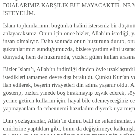
DUALARIMIZ KARŞILIK BULMAYACAKTIR. NE Y
İSTEYELİM.
İslam toplumlarının, bugünkü halini isterseniz bir düşün
anlayacaksınız. Onun için önce bizler, Allah’ın istediği, ya
insan olmalıyız. Daha sonrada onun huzuruna durup, onu 
şükranlarımızı sunduğumuzda, bizlere yardım elini uzatac
dünyada, hem de huzurunda, yüzleri gülen kulları arasına 
Bizler İslam’ı, Allah’ın indirdiği dinden öyle uzaklaştırdı
istedikleri tamamen devre dışı bırakıldı. Çünkü Kur’an y
ilan edilerek, beşerin rivayetleri din adına yaşanır oldu. 
gösterip, bizleri yinede boş bırakmayıp teşvik ederek, sö
yerine getiren kullarım için, hayal bile edemeyeceğiniz ce
yapmayanlara da cehennemi hazırladım diyerek uyarmıştı
Dini yozlaştıranlar, Allah’ın dinini batıl ile sulandıranlar
emirlerine yaptıkları gibi, bunu da değiştirmeye kalk