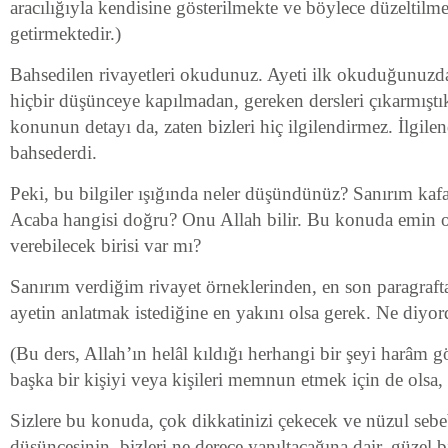
aracılığıyla kendisine gösterilmekte ve böylece düzeltilme
getirmektedir.)
Bahsedilen rivayetleri okudunuz. Ayeti ilk okuduğunuzda
hiçbir düşünceye kapılmadan, gereken dersleri çıkarmıştı
konunun detayı da, zaten bizleri hiç ilgilendirmez. İlgil
bahsederdi.
Peki, bu bilgiler ışığında neler düşündünüz? Sanırım kafa
Acaba hangisi doğru? Onu Allah bilir. Bu konuda emin ol
verebilecek birisi var mı?
Sanırım verdiğim rivayet örneklerinden, en son paragraft
ayetin anlatmak istediğine en yakını olsa gerek. Ne diyor
(Bu ders, Allah’ın helâl kıldığı herhangi bir şeyi harâm 
başka bir kişiyi veya kişileri memnun etmek için de olsa, 
Sizlere bu konuda, çok dikkatinizi çekecek ve nüzul seb
düşüncesinin, bizleri ne derece yanıltacağına dair, güzel