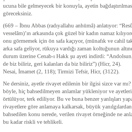
ucuna bile gelmeyecek bir konuyla, ayetin bağdaştırılması
göreceksiniz.
(669 – İbnu Abbas (radıyallahu anhümâ) anlatıyor: “Resûl
vesselâm)’ın arkasında çok güzel bir kadın namaz kılıyor
onu görmemek için ön safa kaçıyor, (münafık ve cahil tak
arka safa geliyor, rükuya vardığı zaman koltuğunun altı
durum üzerine Cenab-ı Hakk şu ayeti indirdi: “Andolsun,
de biz biliriz, geri kalanları da biz biliriz”) (Hicr, 24).
Nesai, İmamet (2, 118); Tirmizi Tefsir, Hicr, (3122).
Ne dersiniz, ayetle rivayet edilenin bir ilgisi sizce var mı?
böyle, hiç bahsedilmeyen anlamlar yükleniyor ve ayetler
örtülüyor, terk ediliyor. Bu ve buna benzer yanlışları yap
rivayetlere göre anlamaya kalkarsak, büyük yanılgılardan
bahsedilen konu nerede, verilen rivayet örneğinde ne anla
bu kadar riskli ve tehlikeli.