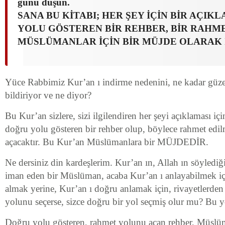
günü düşün.
SANA BU KİTABI; HER ŞEY İÇİN BİR AÇIK
YOLU GÖSTEREN BİR REHBER, BİR RAHM
MÜSLÜMANLAR İÇİN BİR MÜJDE OLARAK 
Yüce Rabbimiz Kur’an ı indirme nedenini, ne kadar güzel
bildiriyor ve ne diyor?
Bu Kur’an sizlere, sizi ilgilendiren her şeyi açıklaması i
doğru yolu gösteren bir rehber olup, böylece rahmet edi
açacaktır. Bu Kur’an Müslümanlara bir MÜJDEDİR.
Ne dersiniz din kardeşlerim. Kur’an ın, Allah ın söylediği 
iman eden bir Müslüman, acaba Kur’an ı anlayabilmek i
almak yerine, Kur’an ı doğru anlamak için, rivayetlerde
yolunu seçerse, sizce doğru bir yol seçmiş olur mu? Bu yo
Doğru yolu gösteren, rahmet yolunu açan rehber, Müslü