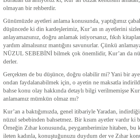
olmayan bir rehberdir.
Günümüzde ayetleri anlama konusunda, yaptığımız çabalar
düşüncede ki din kardeşlerimiz, Kur’an ın ayetlerini sizl
anlayamazsınız, doğru anlamak istiyorsanız, fıkıh kitapla
yardım almalısınız mantığını savunurlar. Çünkü anlamaya ç
NÜZUL SEBEBİNİ bilmek çok önemlidir, Kur’an da nüz
derler.
Gerçekten de bu düşünce, doğru olabilir mi? Yani bir aye
ondan faydalanabilmek için, o ayetin ne maksatla indirild
bahse konu olay hakkında detaylı bilgi verilmemişse Kur
anlamamız mümkün olmaz mı?
Kur’an a baktığımızda, genel itibariyle Yaradan, indirdiğ
nüzul sebebinden bahsetmez. Bir kısım ayetler vardır ki b
Örneğin Zıhar konusunda, peygamberimize hitaben, bu 
ileten kadınla, konuştuğunuzu duydum der ve Zıhar konus