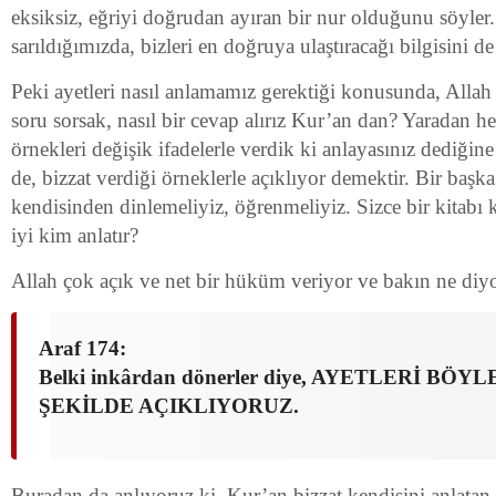
eksiksiz, eğriyi doğrudan ayıran bir nur olduğunu söyler
sarıldığımızda, bizleri en doğruya ulaştıracağı bilgisini de 
Peki ayetleri nasıl anlamamız gerektiği konusunda, Allah ı
soru sorsak, nasıl bir cevap alırız Kur’an dan? Yaradan h
örnekleri değişik ifadelerle verdik ki anlayasınız dediğine
de, bizzat verdiği örneklerle açıklıyor demektir. Bir başka
kendisinden dinlemeliyiz, öğrenmeliyiz. Sizce bir kitabı
iyi kim anlatır?
Allah çok açık ve net bir hüküm veriyor ve bakın ne diyo
Araf 174:
Belki inkârdan dönerler diye, AYETLERİ BÖY
ŞEKİLDE AÇIKLIYORUZ.
Buradan da anlıyoruz ki, Kur’an bizzat kendisini anlatan,