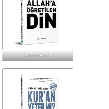
Allah'a Öğretilen Din