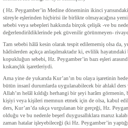
( Hz. Peygamber’in Medine döneminin ikinci yarısındaki b
süreyle eşlerinden hiçbirisi ile birlikte olmayacağına yem
sebebi veya sebepleri hakkında birçok çelişik -ve bu nede
değerlendirildiklerinde pek güvenilir görünmeyen- rivayet
Tam sebebi hâlâ kesin olarak tespit edilememiş olsa da, y
hâdislerden açıkça anlaşılmaktadır ki, evlilik hayatındaki
kopukluğun sebebi, Hz. Peygamber’in bazı eşleri arasınd
kıskançlık işaretleriydi.
Ama yine de yukarıda Kur’an’ın bu olaya işaretinin hede
bütün insanî durumlarda uygulanabilecek bir ahlakî ders 
Allah’ın helâl kıldığı herhangi bir şeyi harâm görmenin, 
kişiyi veya kişileri memnun etmek için de olsa, kabul edi
ders, Kur’an’da sıkça vurgulanan bir gerçeği, Hz. Peygam
olduğu ve bu nedenle beşerî duygusallıklara maruz kalab
zaman hatalar işleyebileceği (ki Hz. Peygamber’in yaptığı 