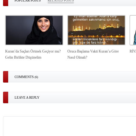
POPULAR POSTS
RELATED POSTS
Kuran’da Saçları Örtmek Geçiyor mu?
Oruca Başlama Vakti Kuran’a Göre
Rİ
Gelin Birlikte Düşünelim
Nasıl Olmalı?
COMMENTS
(6)
LEAVE A REPLY