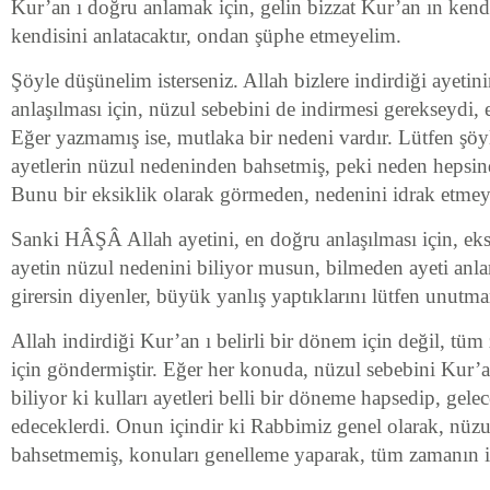
Kur’an ı doğru anlamak için, gelin bizzat Kur’an ın kendi
kendisini anlatacaktır, ondan şüphe etmeyelim.
Şöyle düşünelim isterseniz. Allah bizlere indirdiği ayetini
anlaşılması için, nüzul sebebini de indirmesi gerekseydi, e
Eğer yazmamış ise, mutlaka bir nedeni vardır. Lütfen şö
ayetlerin nüzul nedeninden bahsetmiş, peki neden hepsi
Bunu bir eksiklik olarak görmeden, nedenini idrak etmeye
Sanki HÂŞÂ Allah ayetini, en doğru anlaşılması için, eks
ayetin nüzul nedenini biliyor musun, bilmeden ayeti anl
girersin diyenler, büyük yanlış yaptıklarını lütfen unutma
Allah indirdiği Kur’an ı belirli bir dönem için değil, 
için göndermiştir. Eğer her konuda, nüzul sebebini Kur’a
biliyor ki kulları ayetleri belli bir döneme hapsedip, gelec
edeceklerdi. Onun içindir ki Rabbimiz genel olarak, nüz
bahsetmemiş, konuları genelleme yaparak, tüm zamanın i