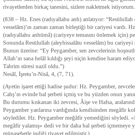
rivayetlerden birkaç tanesini, sizlere nakletmek istiyorum.
(838 – Hz. Enes (radıyallahu anh) anlatıyor: “Resülullah 
vesselâm)’ın zaman zaman birleştiği bir cariyesi vardı. H
(radıyallahu anhümâ) (cariyeye temasını önlemek için) pe
Sonunda Resülullah (aleyhissalâtu vesselâm) bu cariyeyi n
Bunun üzerine: “Ey Peygamber, sen zevcelerinin hoşnut
Allah’ın sana helâl kıldığı şeyi niçin kendine haram ed
Tahrim süresi nazil oldu.”)
Nesâî, İşretu’n-Nisâ, 4, (7, 71).
(Ayetin işaret ettiği hadise şudur: Hz. Peygamber, zevcel
Cahş’ın evinde bal şerbeti içmiş ve bu yüzden onun yanınd
Bu durumu kıskanan iki zevcesi, Âişe ve Hafsa, aralarında
Peygamber yanlarına vardığında kendisinden megâfir ko
söylediler. Hz. Peygamber meğâfir yemediğini söyledi. «
megâfir yalamış» dedi ve bir daha bal şerbeti içmemeye y
münasebetle indiği rivayet edilmiştir.)