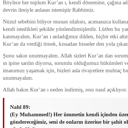
Böylece her toplum Kur’an ı, kendi dönemine, çağına ada
devrin ilmiyle anlasın istemiştir Rabbimiz.
Nüzul sebebini biliyor musun silahını, acımasızca kullana
kendi istedikleri şekilde yönlendirmişlerdir. Lütfen bu y
kanmayalım, Kur’an ı anladığımız dilden, hiçbir etki alt
Kur’an da verdiği örnek, kıssadan hisseler den yola çıkar
Şunu sakın unutmayalım. Allah sizleri Kur’an dan soru
ın ipine sarılın diyorsa, sorumlu olduğumuz hükümleri v
imanımızı yaşamak için, bizleri asla rivayetlere muhtaç 
unutmayalım.
Allah bakın Kur’an ı neden indirmiş, onu nasıl açıklıyor.
Nahl 89:
(Ey Muhammed!) Her ümmetin kendi içinden üzerle
göndereceğimiz, seni de onların üzerine bir şahit o