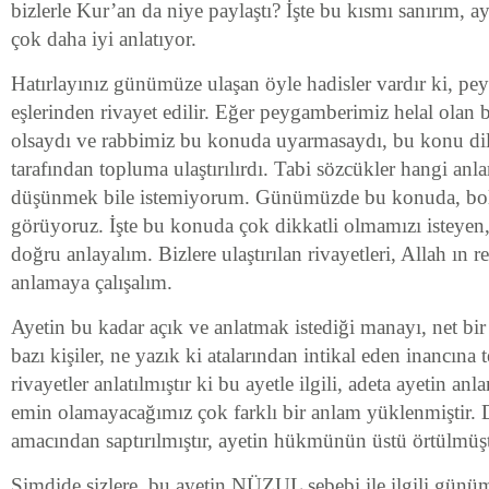
bizlerle Kur’an da niye paylaştı? İşte bu kısmı sanırım, a
çok daha iyi anlatıyor.
Hatırlayınız günümüze ulaşan öyle hadisler vardır ki, p
eşlerinden rivayet edilir. Eğer peygamberimiz helal olan 
olsaydı ve rabbimiz bu konuda uyarmasaydı, bu konu dilde
tarafından topluma ulaştırılırdı. Tabi sözcükler hangi an
düşünmek bile istemiyorum. Günümüzde bu konuda, bolc
görüyoruz. İşte bu konuda çok dikkatli olmamızı isteyen
doğru anlayalım. Bizlere ulaştırılan rivayetleri, Allah ın re
anlamaya çalışalım.
Ayetin bu kadar açık ve anlatmak istediği manayı, net bir
bazı kişiler, ne yazık ki atalarından intikal eden inancına 
rivayetler anlatılmıştır ki bu ayetle ilgili, adeta ayetin anl
emin olamayacağımız çok farklı bir anlam yüklenmiştir. D
amacından saptırılmıştır, ayetin hükmünün üstü örtülmüşt
Şimdide sizlere, bu ayetin NÜZUL sebebi ile ilgili günü