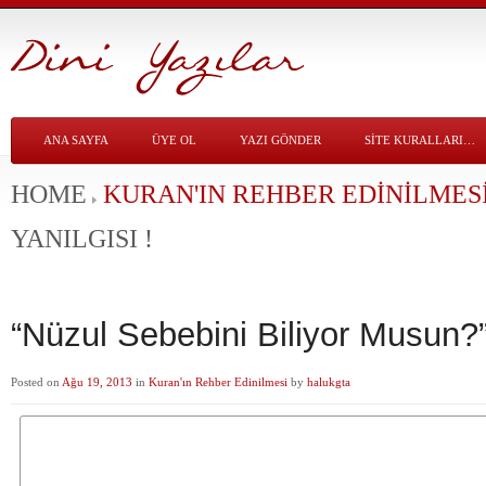
ANA SAYFA
ÜYE OL
YAZI GÖNDER
SITE KURALLARI…
HOME
KURAN'IN REHBER EDINILMES
YANILGISI !
“Nüzul Sebebini Biliyor Musun?” 
Posted on
Ağu 19, 2013
in
Kuran'ın Rehber Edinilmesi
by
halukgta