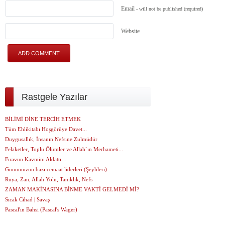
Email
- will not be published
(required)
Website
Rastgele Yazılar
BİLİMİ DİNE TERCİH ETMEK
Tüm Ehlikitabı Hoşgörüye Davet...
Duygusallık, İnsanın Nefsine Zulmüdür
Felaketler, Toplu Ölümler ve Allah`ın Merhameti...
Firavun Kavmini Aldattı…
Günümüzün bazı cemaat liderleri (Şeyhleri)
Rüya, Zan, Allah Yolu, Tanıklık, Nefs
ZAMAN MAKİNASINA BİNME VAKTİ GELMEDİ Mİ?
Sıcak Cihad | Savaş
Pascal'ın Bahsi (Pascal's Wager)