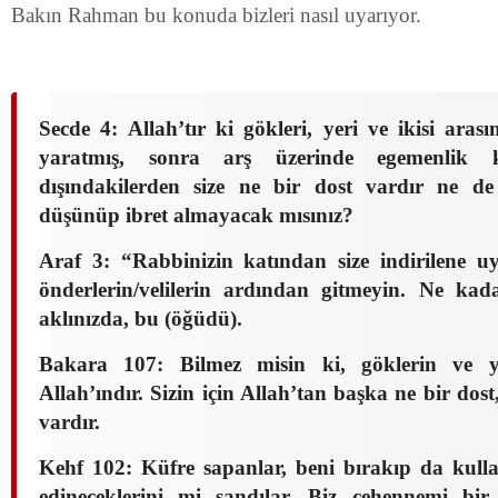
Bakın Rahman bu konuda bizleri nasıl uyarıyor.
Secde 4: Allah’tır ki gökleri, yeri ve ikisi arası
yaratmış, sonra arş üzerinde egemenlik 
dışındakilerden size ne bir dost vardır ne de
düşünüp ibret almayacak mısınız?
Araf 3: “Rabbinizin katından size indirilene 
önderlerin/velilerin ardından gitmeyin. Ne ka
aklınızda, bu (öğüdü).
Bakara 107: Bilmez misin ki, göklerin ve y
Allah’ındır. Sizin için Allah’tan başka ne bir dos
vardır.
Kehf 102: Küfre sapanlar, beni bırakıp da kullar
edineceklerini mi sandılar. Biz cehennemi bi