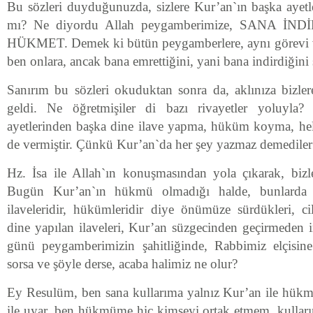
Bu sözleri duyduğunuzda, sizlere Kur’an`ın başka ayetle
mı? Ne diyordu Allah peygamberimize, SANA İ
HÜKMET. Demek ki bütün peygamberlere, aynı görevi ve
ben onlara, ancak bana emrettiğini, yani bana indirdiğini
Sanırım bu sözleri okuduktan sonra da, aklınıza bizlere
geldi. Ne öğretmişiler di bazı rivayetler yoluyla?
ayetlerinden başka dine ilave yapma, hüküm koyma, he
de vermiştir. Çünkü Kur’an`da her şey yazmaz demediler
Hz. İsa ile Allah`ın konuşmasından yola çıkarak, biz
Bugün Kur’an`ın hükmü olmadığı halde, bunlarda 
ilaveleridir, hükümleridir diye önümüze sürdükleri, cil
dine yapılan ilaveleri, Kur’an süzgecinden geçirmeden 
günü peygamberimizin şahitliğinde, Rabbimiz elçisin
sorsa ve şöyle derse, acaba halimiz ne olur?
Ey Resulüm, ben sana kullarıma yalnız Kur’an ile hükme
ile uyar, ben hükmüme hiç kimseyi ortak etmem, kulla