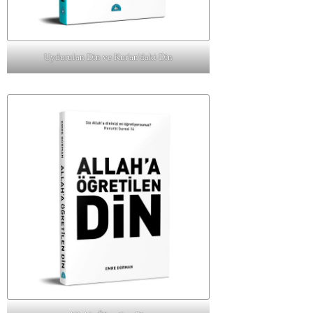
Uydurulan Din ve Kur'an'daki Din