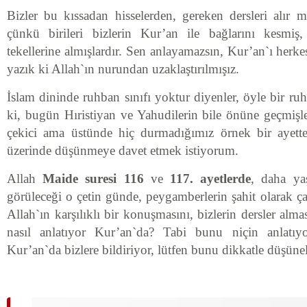
Bizler bu kıssadan hisselerden, gereken dersleri alır
çünkü birileri bizlerin Kur’an ile bağlarını kesmiş
tekellerine almışlardır. Sen anlayamazsın, Kur’an`ı herk
yazık ki Allah`ın nurundan uzaklaştırılmışız.
İslam dininde ruhban sınıfı yoktur diyenler, öyle bir ruh
ki, bugün Hıristiyan ve Yahudilerin bile önüne geçmişle
çekici ama üstünde hiç durmadığımız örnek bir ayette
üzerinde düşünmeye davet etmek istiyorum.
Allah
Maide suresi 116
ve
117. ayetlerde
, daha y
görüleceği o çetin günde, peygamberlerin şahit olarak çağ
Allah`ın karşılıklı bir konuşmasını, bizlerin dersler alm
nasıl anlatıyor Kur’an`da? Tabi bunu niçin anlatı
Kur’an`da bizlere bildiriyor, lütfen bunu dikkatle düşüne