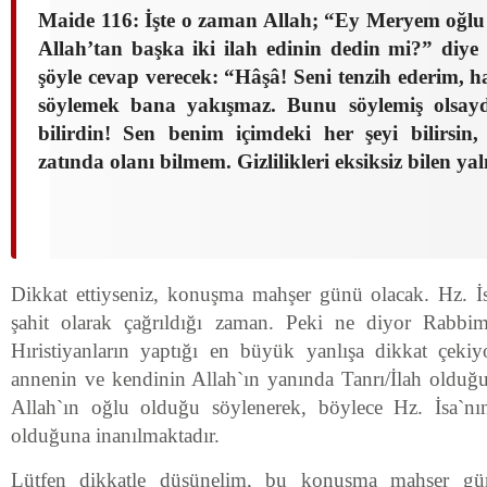
Maide 116: İşte o zaman Allah; “Ey Meryem oğlu 
Allah’tan başka iki ilah edinin dedin mi?” diy
şöyle cevap verecek: “Hâşâ! Seni tenzih ederim, 
söylemek bana yakışmaz. Bunu söylemiş olsa
bilirdin! Sen benim içimdeki her şeyi bilirsin
zatında olanı bilmem. Gizlilikleri eksiksiz bilen yal
Dikkat ettiyseniz, konuşma mahşer günü olacak. Hz. İ
şahit olarak çağrıldığı zaman. Peki ne diyor Rabbi
Hıristiyanların yaptığı en büyük yanlışa dikkat çeki
annenin ve kendinin Allah`ın yanında Tanrı/İlah oldu
Allah`ın oğlu olduğu söylenerek, böylece Hz. İsa`nın
olduğuna inanılmaktadır.
Lütfen dikkatle düşünelim, bu konuşma mahşer gün