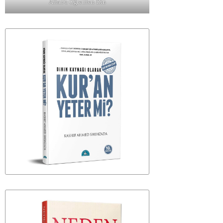
Allah'a Öğretilen Din