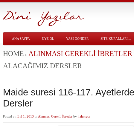
ANA SAYFA
ÜYE OL
YAZI GÖNDER
SITE KURALLARI…
HOME
ALINMASI GEREKLI İBRETLER
ALACAĞIMIZ DERSLER
Maide suresi 116-117. Ayetlerd
Dersler
Posted on
Eyl 1, 2013
in
Alınması Gerekli İbretler
by
halukgta