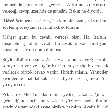
ümmetinin huzurunda geçecek. Allah`ın bu sorusu k
vereceği cevap üzerinde düşünelim. Bakın ne diyordu.
(Hâşâ! Seni tenzih ederim, hakkım olmayan şeyi söyle
söylemiş olsaydım sen muhakkak bilirdin! )
Mahşer günü bu cevabı verecek olan, Hz. İsa`nı
düşünelim şimdi de. Acaba bu cevabı duyan Hıristiyanl
hayal bile edemiyorum doğrusu.
Şöyle düşünebilirsiniz, Allah Hz. İsa`nın vereceği cevabı
soruyu soruyor ve bugün Kur’an`da yer alıp bizlere anla
verilecek birçok cevap vardır. Hıristiyanların, Yahudiler
kendilerine hatırlatmak için diyebiliriz. Çünkü Ya
yapıyorlardı.
Peki, biz Müslümanların bu ayetten, çıkartacağımız
gelmediğinde nefis ne yazık ki yüzlerce ayetin üstün
ayetin devamındaki ayete birlikte bakalım. Acaba bu iki