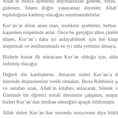
Allah`ın bunca ayetlerini duymazlıktan gelerek, velisi
gidemez, İslamı doğru yaşayamaz diyenler, Allah`ın
topluluğuna katılmış olacağını unutmamalıdırlar.
Kur’an`ın dinin anası olan, muhkem ayetlerini, herkes 
kapasitesi nispetinde anlar. Önce bu gerçeğin altını çizel
düşen, Kur’an`ı daha iyi anlayabilmek için her kitap
araştırmalı ve imtihanımızda en iyi safta yerimizi almaya,
Bizlerin bizzat ilk müracaatı Kur’an olduğu için, alda
indirmiş olacağız.
Değerli din kardeşlerim. Amacım sizleri Kur’an`a d
üzerinde düşünmenize vesile olmaktır. Buna Rabbimiz şah
ve sanıdan uzak, Allah`ın kitabını anlayarak, bilerek
Üzerinde bir öğrenci misali dersimize çalışalım, araş
bizleri Kur’an`dan imtihan edeceğini apaçık bildirmiştir.
Allah sizleri Kur’an`dan sorumlu tutuyorum diye hükü