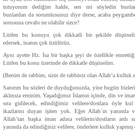
tutuyorum dediğim halde, sen mi söyledin bunlard
bunlardan da sorumlusunuz diye derse, acaba peygamb
sorusuna cevabı ne olabilir sizce?
Lütfen bu konuyu çok dikkatli bir şekilde düşüne
edersek, inanın çok üzülürüz.
Aynı ayette Hz. İsa bir başka şeyi de özellikle emretti
Lütfen bu konu üzerinde de dikkatle düşünelim.
(Benim de rabbim, sizin de rabbiniz olan Allah’a kulluk 
Sanırım bu sözleri de duyduğunuzda, yine bugün bizlerin
aklınıza eminim. Yaşadığımız İslamın içinde, din ve ima
sıra gidilecek, edindiğimiz velilere/dostlara öyle ku
ikazlarını duyan işiten yok. Eğer Allah`ın yanında vel
Allah`tan başka iman adına velilerin/dostların ardı sı
yanında da edindiğiniz velilere, önderlere kulluk yapmış