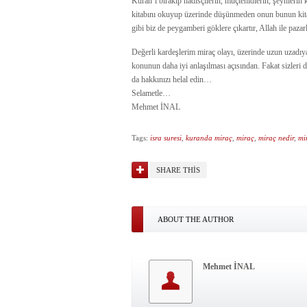
Kuran’ı bırakıp hadisçilerin, müçtehidlerin, şeyhlerin k
kitabını okuyup üzerinde düşünmeden onun bunun kitabın
gibi biz de peygamberi göklere çıkartır, Allah ile pazar
Değerli kardeşlerim miraç olayı, üzerinde uzun uzadıya
konunun daha iyi anlaşılması açısından. Fakat sizleri
da hakkınızı helal edin…
Selametle…
Mehmet İNAL
Tags:
isra suresi
,
kuranda miraç
,
miraç
,
miraç nedir
,
mi
SHARE THIS
ABOUT THE AUTHOR
Mehmet İNAL