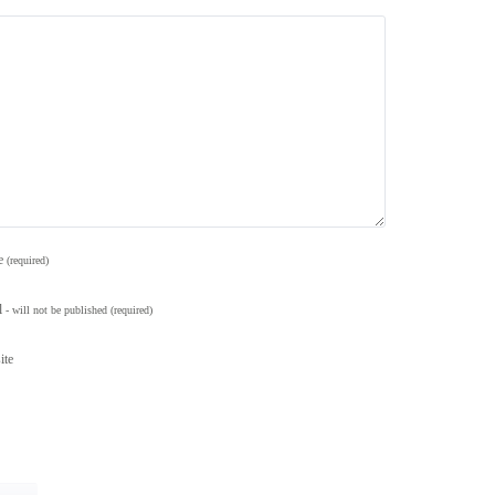
e
(required)
l
- will not be published
(required)
ite