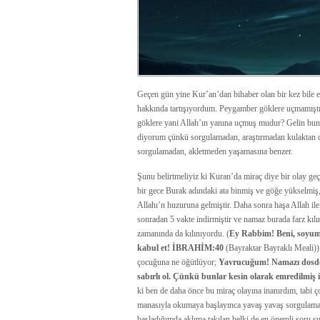
Geçen gün yine Kur’an’dan bihaber olan bir kez bile e
hakkında tartışıyordum. Peygamber göklere uçmamıştı
göklere yani Allah’ın yanına uçmuş mudur? Gelin bunu
diyorum çünkü sorgulamadan, araştırmadan kulaktan dol
sorgulamadan, akletmeden yaşamasına benzer.
Şunu belirtmeliyiz ki Kuran’da miraç diye bir olay ge
bir gece Burak adındaki ata binmiş ve göğe yükselmiş
Allahı’n huzuruna gelmiştir. Daha sonra haşa Allah ile
sonradan 5 vakte indirmiştir ve namaz burada farz kıl
zamanında da kılınıyordu. (
Ey Rabbim! Beni, soyumd
kabul et! İBRAHİM:40
(Bayraktar Bayraklı Meali)
çocuğuna ne öğütlüyor;
Yavrucuğum! Namazı dosdoğru
sabırlı ol. Çünkü bunlar kesin olarak emredilmi
ki ben de daha önce bu miraç olayına inanırdım, tabi 
manasıyla okumaya başlayınca yavaş yavaş sorgulamay
başladığımda aklıma takılan belki de en önemli soru 