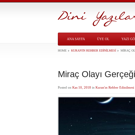
ANA SAYFA
ÜYE OL
YAZI G
HOME
KURAN'IN REHBER EDINILMESI
MIRAÇ OL
Miraç Olayı Gerçeğ
Posted on
Kas 10, 2018
in
Kuran'ın Rehber Edinilmesi