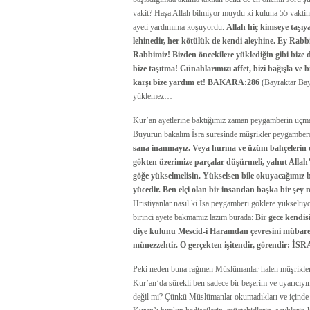
vakit? Haşa Allah bilmiyor muydu ki kuluna 55 vaktin 
ayeti yardımıma koşuyordu.
Allah hiç kimseye taşıya
lehinedir, her kötülük de kendi aleyhine. Ey Rab
Rabbimiz! Bizden öncekilere yüklediğin gibi bize
bize taşıtma! Günahlarımızı affet, bizi bağışla v
karşı bize yardım et! BAKARA:286
(Bayraktar Bay
yüklemez…
Kur’an ayetlerine baktığımız zaman peygamberin uçmas
Buyurun bakalım İsra suresinde müşrikler peygamberd
sana inanmayız. Veya hurma ve üzüm bahçelerin ol
gökten üzerimize parçalar düşürmeli, yahut Allah’ı 
göğe yükselmelisin. Yükselsen bile okuyacağımız 
yücedir. Ben elçi olan bir insandan başka bir şey 
Hristiyanlar nasıl ki İsa peygamberi göklere yükselti
birinci ayete bakmamız lazım burada:
Bir gece kendis
diye kulunu Mescid-i Haramdan çevresini mübar
münezzehtir. O gerçekten işitendir, görendir: İSR
Peki neden buna rağmen Müslümanlar halen müşriklerin
Kur’an’da sürekli ben sadece bir beşerim ve uyarıcıyı
değil mi? Çünkü Müslümanlar okumadıkları ve içinde n