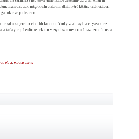
itaplarına sarılırlarsa hep böyle gaflet içinde debelenip dururlar. Allah’ın
a inanırsak tıpkı müşriklerin atalarının dinini körü körüne taklit ettikleri
lığa sokar ve putlaştırırız…
 tartışılması gereken ciddi bir konudur. Yani yazsak sayfalarca yazabiliriz
 daha fazla yorup bezdirmemek için yazıyı kısa tutuyorum, biraz uzun olmuşsa
raç olayı
,
miraca çıkma