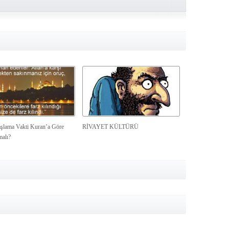
şlama Vakti Kuran’a Göre
RİVAYET KÜLTÜRÜ
malı?