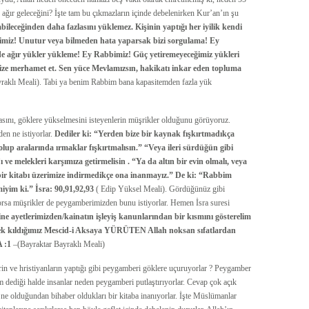
ağır geleceğini? İşte tam bu çıkmazların içinde debelenirken Kur’an’ın şu
bileceğinden daha fazlasını yüklemez. Kişinin yaptığı her iyilik kendi
bimiz! Unutur veya bilmeden hata yaparsak bizi sorgulama! Ey
 de ağır yükler yükleme! Ey Rabbimiz! Güç yetiremeyeceğimiz yükleri
e bize merhamet et. Sen yüce Mevlamızsın, hakikatı inkar eden topluma
raklı Meali). Tabi ya benim Rabbim bana kapasitemden fazla yük
ını, göklere yükselmesini isteyenlerin müşrikler olduğunu görüyoruz.
en ne istiyorlar.
Dediler ki: “Yerden bize bir kaynak fışkırtmadıkça
up aralarında ırmaklar fışkırtmalısın.” “Veya ileri sürdüğün gibi
ve melekleri karşımıza getirmelisin . “Ya da altın bir evin olmalı, veya
bir kitabı üzerimize indirmedikçe ona inanmayız.” De ki: “Rabbim
miyim ki.” İsra: 90,91,92,93
( Edip Yüksel Meali). Gördüğünüz gibi
yorsa müşrikler de peygamberimizden bunu istiyorlar. Hemen İsra suresi
ine ayetlerimizden/kainatın işleyiş kanunlarından bir kısmını gösterelim
ek kıldığımız Mescid-i Aksaya YÜRÜTEN Allah noksan sıfatlardan
A :1
–(Bayraktar Bayraklı Meali)
 ve hristiyanların yaptığı gibi peygamberi göklere uçuruyorlar ? Peygamber
m dediği halde insanlar neden peygamberi putlaştırıyorlar. Cevap çok açık
e olduğundan bihaber oldukları bir kitaba inanıyorlar. İşte Müslümanlar