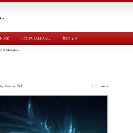
ÖNDER
SITE KURALLARI…
İLETİŞİM
AYI GERÇEĞI
i
by
Mehmet İNAL
1 Comment