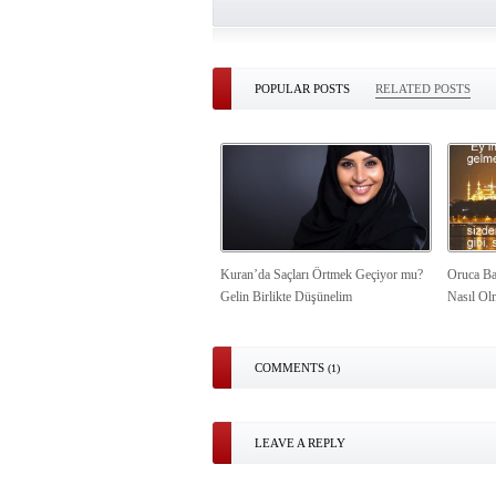
POPULAR POSTS
RELATED POSTS
Kuran’da Saçları Örtmek Geçiyor mu?
Oruca Ba
Gelin Birlikte Düşünelim
Nasıl Ol
COMMENTS
(1)
LEAVE A REPLY