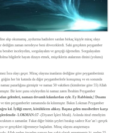
line alıp okumamış ,uydurma hadislere sarılan birkaç kişiyle miraç olayı
r dediğim zaman neredeyse beni döveceklerdi. Sahi gerçekten peygamber
 beraber inceleyelim, sorgulayalım ve gerçeği öğrenelim. Sorgulayalım
ma bilgilerle hayatı dizayn etmek, müşriklerin atalarının dinini (yolunu)
çmez İsra olayı geçer. Miraç olayına inanların dediğine göre peygamberimiz
, göğün her bir katında da diğer peygamberlerle konuşmuş ve en sonunda
 namaz pazarlığına girmiştir ve namaz 50 vakitken (kimilerine göre 55) Allah
ınmıştır. Bir kere şunu söyleyelim ki namaz zaten İbrahim Peygamber
an gelenleri, namazı devamlı kılanlardan eyle. Ey Rabbimiz,! Duamı
) ve tüm peygamberler zamanında da kılınmıştır. Bakın Lokman Peygamber
 kıl. İyiliği emret, kötülükten alıkoy. Başına gelen musibetlere karşı
ş işlerdendir- LOKMAN:17
-(Diyanet İşleri Meali). Aslında itiraf etmeliyim
çocuktum o zamanlar. Fakat diğer bütün şeyleri bırakıp sadece Kur’an’ı gerçek
a ve gerçekleri öğrenmeye başladım. Miraç olayını araştırmaya
şuydu; Allah neden önceden namazı beş vakit olarak emretmemiş ki, neden 55