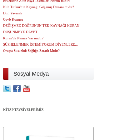
Erkeklerin Altın Eşya Takmaları Haram mıdır?
Nuh Tufanı'nın Kaynağı Gılgamış Destanı mıdır?
Dini Yaymak
Gayb Konusu
DEĞİŞMEZ DOĞRUNUN TEK KAYNAĞI KURAN
DÜŞÜNMEYE DAVET
Kuran'da Namaz Var mıdır?
ŞÜPHELENMEK İSTEMİYORUM DİYENLERE...
Oruçta Susuzluk Sağlığa Zararlı Mıdır?
Sosyal Medya
KİTAP TAVSİYELERİMİZ