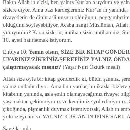
Bakın Allah ın elçisi, ben yalnız Kur’an a uydum ve yalnı
sizlere diyor. Ama bazı kardeşlerimiz Kur’an ın yanında
rivayetlerin de dinin asli unsuru olduğunu, peygamberimi
olduğunu söyleyebiliyor. Acaba hangi Müslüman, Allah ı
yürüyordur? Karar sizlerin, imtihan sizin imtihanınız. So
10. ayeti hatırlatmak istiyorum.
Enbiya 10:
Yemin olsun, SİZE BİR KİTAP GÖNDE
UYARINIZ/ZİKRİNİZ/ŞEREFİNİZ YALNIZ ONDADIR
çalıştırmayacak mısınız?
(Yaşar Nuri Öztürk meali)
Allah size öyle bir kitap gönderdik ki, bütün şanınız, şere
yalnız ondadır diyor. Ama bu uyarılar, bu ikazlar bizlere 
kitabının yanında, asla emin olamayacağımız rivayet bilgi
yaşamaktan çekinmiyoruz ve kendimize yol ediniyoruz. G
çıktığında, pişmanlık duymak istemiyorsak, Allah ın emrett
yolu izleyelim ve YALNIZ KUR’AN IN İPİNE SARIL
Saygılarımla