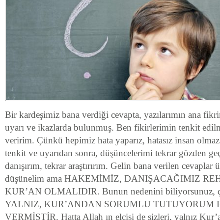
Bir kardeşimiz bana verdiği cevapta, yazılarımın ana fikri
uyarı ve ikazlarda bulunmuş. Ben fikirlerimin tenkit ed
veririm. Çünkü hepimiz hata yaparız, hatasız insan olmaz.
tenkit ve uyarıdan sonra, düşüncelerimi tekrar gözden geç
danışırım, tekrar araştırırım. Gelin bana verilen cevaplar ü
düşünelim ama HAKEMİMİZ, DANIŞACAĞIMIZ RE
KUR’AN OLMALIDIR. Bunun nedenini biliyorsunuz, 
YALNIZ, KUR’ANDAN SORUMLU TUTUYORUM
VERMİŞTİR. Hatta Allah ın elçisi de sizleri, yalnız Kur’