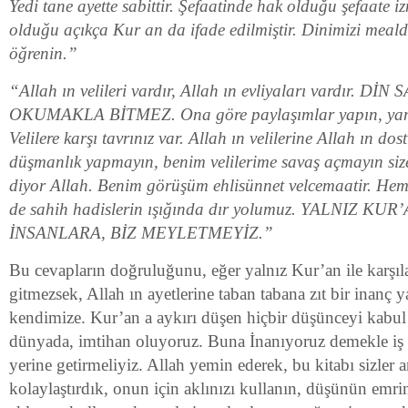
Yedi tane ayette sabittir. Şefaatinde hak olduğu şefaate i
olduğu açıkça Kur an da ifade edilmiştir. Dinimizi meal
öğrenin.”
“Allah ın velileri vardır, Allah ın evliyaları vardır. 
OKUMAKLA BİTMEZ. Ona göre paylaşımlar yapın, yanl
Velilere karşı tavrınız var. Allah ın velilerine Allah ın dos
düşmanlık yapmayın, benim velilerime savaş açmayın siz
diyor Allah. Benim görüşüm ehlisünnet velcemaatir. Hem
de sahih hadislerin ışığında dır yolumuz. YALNIZ KU
İNSANLARA, BİZ MEYLETMEYİZ.”
Bu cevapların doğruluğunu, eğer yalnız Kur’an ile karşıl
gitmezsek, Allah ın ayetlerine taban tabana zıt bir inanç 
kendimize. Kur’an a aykırı düşen hiçbir düşünceyi kabu
dünyada, imtihan oluyoruz. Buna İnanıyoruz demekle iş 
yerine getirmeliyiz. Allah yemin ederek, bu kitabı sizler 
kolaylaştırdık, onun için aklınızı kullanın, düşünün emri