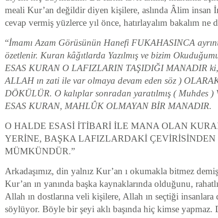
meali Kur’an değildir diyen kişilere, aslında Âlim insa
cevap vermiş yüzlerce yıl önce, hatırlayalım bakalım ne 
“
İmamı Azam Görüsünün Hanefi FUKAHASINCA ayrıntıl
özetlenir. Kuran kâğıtlarda Yazılmış ve bizim Okuduğumuz
ESAS KURAN O LAFIZLARIN TAŞIDIĞI MANADIR ki, bir
ALLAH ın zati ile var olmaya devam eden söz ) OLA
DÖKÜLÜR. O kalıplar sonradan yaratılmış ( Muhdes ) V
ESAS KURAN, MAHLÛK OLMAYAN BİR MANADIR.
O HALDE ESASİ İTİBARİ İLE MANA OLAN KURA
YERİNE, BAŞKA LAFIZLARDAKİ ÇEVİRİSİNDE
MÜMKÜNDÜR.”
Arkadaşımız, din yalnız Kur’an ı okumakla bitmez demiş
Kur’an ın yanında başka kaynaklarında olduğunu, rahatl
Allah ın dostlarına veli kişilere, Allah ın seçtiği insanla
söylüyor. Böyle bir şeyi aklı başında hiç kimse yapmaz.