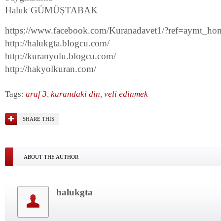
Haluk GÜMÜŞTABAK
https://www.facebook.com/Kuranadavet1/?ref=aymt_ho
http://halukgta.blogcu.com/
http://kuranyolu.blogcu.com/
http://hakyolkuran.com/
Tags:
araf 3
,
kurandaki din
,
veli edinmek
SHARE THIS
ABOUT THE AUTHOR
halukgta