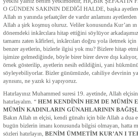
yetkisi yalnız benim yetkimdedir, HİÇBİR ŞEFAA
O GÜNDEN SAKININ DEDİĞİ HALDE, başka ayetlerde k
Allah ın yanında şefaatçiler de vardır anlamını ayetlerden 
Allah a şirk koşmuş oluruz. Veliler konusunda Kur’an ın 
dönemdeki inkârcılara hitap ettiğini söylüyor arkadaşımız
tamamı zaten kâfirleri, inkârcıları doğru yola iletmek iç
benzer ayetlerin, bizlerle ilgisi yok mu? Bizlere hitap etm
işimize gelmediğinde, böyle birer birer devre dışı kalıyor,
örnek gösterilip, ayetlerin nesih edildiğini, yani hükmün
söyleyebiliyorlar. Bizler günümüzde, cahiliye devrinin yap
aynısını, ne yazık ki yapıyoruz.
Hatırlayınız Muhammed suresi 19. ayetinde, Allah elçisin
hatırlayalım. “
HEM KENDİNİN HEM DE MÜMİN 
MÜMİN KADINLARIN GÜNAHLARININ BAĞIŞL
Bakın Allah ın elçisi, kendi günahı için bile Allah a dua e
bugün bizlerin imanı konusunda bilgisi olmayan, hatta 
sözleri hatırlayın,
BENİM ÜMMETİM KUR’AN I TE