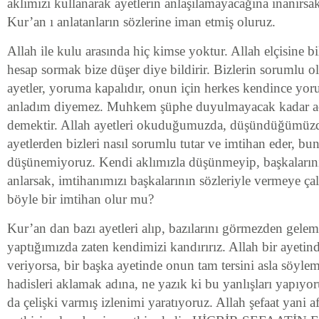
aklımızı kullanarak ayetlerin anlaşılamayacağına inanırsa
Kur’an ı anlatanların sözlerine iman etmiş oluruz.
Allah ile kulu arasında hiç kimse yoktur. Allah elçisine bi
hesap sormak bize düşer diye bildirir. Bizlerin soru
ayetler, yoruma kapalıdır, onun için herkes kendince yo
anladım diyemez. Muhkem şüphe duyulmayacak kadar açı
demektir. Allah ayetleri okuduğumuzda, düşündüğümüz
ayetlerden bizleri nasıl sorumlu tutar ve imtihan eder, bu
düşünemiyoruz. Kendi aklımızla düşünmeyip, başkalarının
anlarsak, imtihanımızı başkalarının sözleriyle vermeye çal
böyle bir imtihan olur mu?
Kur’an dan bazı ayetleri alıp, bazılarını görmezden gele
yaptığımızda zaten kendimizi kandırırız. Allah bir ayeti
veriyorsa, bir başka ayetinde onun tam tersini asla söyle
hadisleri aklamak adına, ne yazık ki bu yanlışları yapıyo
da çelişki varmış izlenimi yaratıyoruz. Allah şefaat yani 