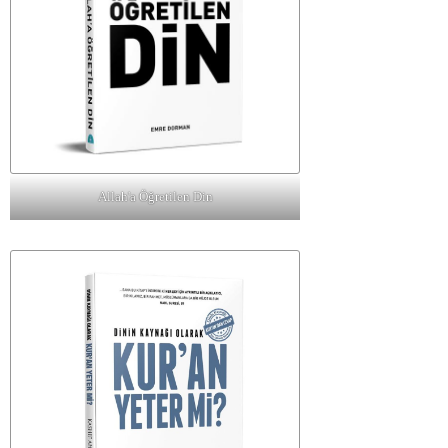
Allah'a Öğretilen Din