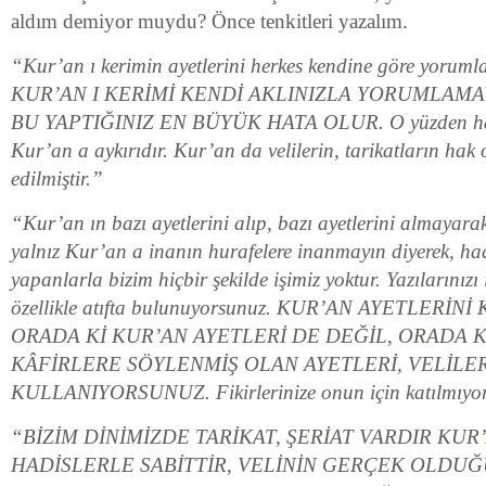
aldım demiyor muydu? Önce tenkitleri yazalım.
“Kur’an ı kerimin ayetlerini herkes kendine göre yorum
KUR’AN I KERİMİ KENDİ AKLINIZLA YORUMLAMA
BU YAPTIĞINIZ EN BÜYÜK HATA OLUR. O yüzden hadis
Kur’an a aykırıdır. Kur’an da velilerin, tarikatların ha
edilmiştir.”
“Kur’an ın bazı ayetlerini alıp, bazı ayetlerini almayara
yalnız Kur’an a inanın hurafelere inanmayın diyerek, hadi
yapanlarla bizim hiçbir şekilde işimiz yoktur. Yazılarınızı 
özellikle atıfta bulunuyorsunuz. KUR’AN AYETLER
ORADA Kİ KUR’AN AYETLERİ DE DEĞİL, ORADA K
KÂFİRLERE SÖYLENMİŞ OLAN AYETLERİ, VELİLE
KULLANIYORSUNUZ. Fikirlerinize onun için katılmıyo
“BİZİM DİNİMİZDE TARİKAT, ŞERİAT VARDIR KUR
HADİSLERLE SABİTTİR, VELİNİN GERÇEK OLDU