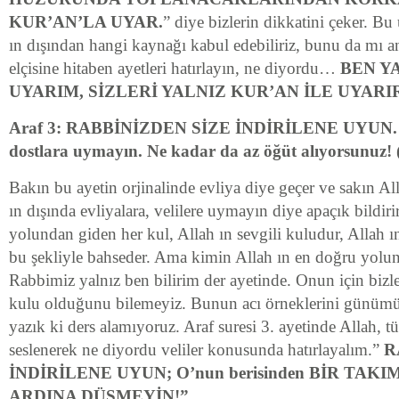
KUR’AN’LA UYAR.
” diye bizlerin dikkatini çeker. B
ın dışından hangi kaynağı kabul edebiliriz, bunu da mı a
elçisine hitaben ayetleri hatırlayın, ne diyordu…
BEN Y
UYARIM, SİZLERİ YALNIZ KUR’AN İLE UYARI
Araf 3: RABBİNİZDEN SİZE İNDİRİLENE UYUN. O
dostlara uymayın. Ne kadar da az öğüt alıyorsunuz! 
Bakın bu ayetin orjinalinde evliya diye geçer ve sakın Al
ın dışında evliyalara, velilere uymayın diye apaçık bildirir
yolundan giden her kul, Allah ın sevgili kuludur, Allah ı
bu şekliyle bahseder. Ama kimin Allah ın en doğru yolund
Rabbimiz yalnız ben bilirim der ayetinde. Onun için bizle
kulu olduğunu bilemeyiz. Bunun acı örneklerini günüm
yazık ki ders alamıyoruz. Araf suresi 3. ayetinde Allah, 
seslenerek ne diyordu veliler konusunda hatırlayalım.”
R
İNDİRİLENE UYUN; O’nun berisinden BİR TAK
ARDINA DÜŞMEYİN!”