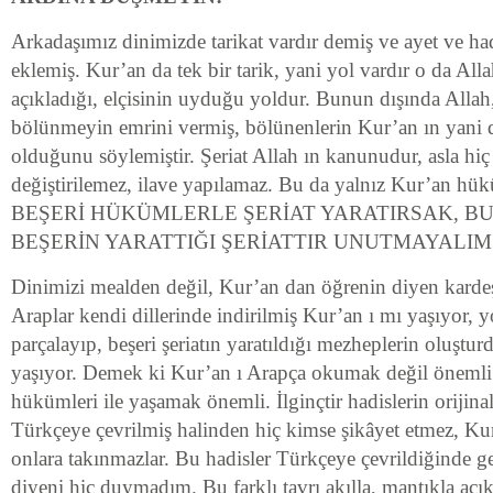
Arkadaşımız dinimizde tarikat vardır demiş ve ayet ve hadi
eklemiş. Kur’an da tek bir tarik, yani yol vardır o da All
açıkladığı, elçisinin uyduğu yoldur. Bunun dışında Allah
bölünmeyin emrini vermiş, bölünenlerin Kur’an ın yani d
olduğunu söylemiştir. Şeriat Allah ın kanunudur, asla hiç
değiştirilemez, ilave yapılamaz. Bu da yalnız Kur’an hü
BEŞERİ HÜKÜMLERLE ŞERİAT YARATIRSAK, BU 
BEŞERİN YARATTIĞI ŞERİATTIR UNUTMAYALIM
Dinimizi mealden değil, Kur’an dan öğrenin diyen karde
Araplar kendi dillerinde indirilmiş Kur’an ı mı yaşıyor, 
parçalayıp, beşeri şeriatın yaratıldığı mezheplerin oluşt
yaşıyor. Demek ki Kur’an ı Arapça okumak değil önemli 
hükümleri ile yaşamak önemli. İlginçtir hadislerin orijina
Türkçeye çevrilmiş halinden hiç kimse şikâyet etmez, Kur’
onlara takınmazlar. Bu hadisler Türkçeye çevrildiğinde g
diyeni hiç duymadım. Bu farklı tavrı akılla, mantıkla aç