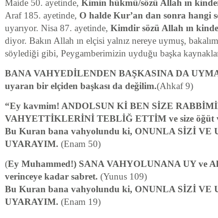
Maide 50. ayetinde,
Kimin hükmü/sözü Allah ın kinde
Araf 185. ayetinde,
O halde Kur’an dan sonra hangi s
uyarıyor. Nisa 87. ayetinde,
Kimdir sözü Allah ın kind
diyor. Bakın Allah ın elçisi yalnız nereye uymuş, bakalı
söylediği gibi, Peygamberimizin uyduğu başka kaynaklar,
BANA VAHYEDİLENDEN BAŞKASINA DA UYMAM! 
uyaran bir elçiden başkası da değilim.
(Ahkaf 9)
“Ey kavmim! ANDOLSUN Kİ BEN SİZE RABBİM
VAHYETTİKLERİNİ TEBLİĞ ETTİM ve size öğüt v
Bu Kuran bana vahyolundu ki, ONUNLA SİZİ V
UYARAYIM.
(Enam 50)
(
Ey Muhammed!) SANA VAHYOLUNANA UY ve Al
verinceye kadar sabret.
(Yunus 109)
Bu Kuran bana vahyolundu ki, ONUNLA SİZİ V
UYARAYIM.
(Enam 19)