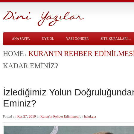
ANA SAYFA
ÜYE OL
YAZI GÖNDER
SITE KURALLARI…
HOME
KURAN'IN REHBER EDINILMES
KADAR EMINIZ?
İzlediğimiz Yolun Doğruluğund
Eminiz?
Posted on
Kas 27, 2019
in
Kuran'ın Rehber Edinilmesi
by
halukgta