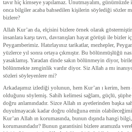
tavır hiç kimseye yapılamaz. Unutmayalım, günümüzde ism
onca bilgiler acaba bahsedilen kişilerin söylediği sözler m
bizlere?
Allah Kur’an da, elçisini bizlere örnek olarak göstermişti
insanlara karşı tavrı, davranışları hayat görüşü ile bizler i
Peygamberimiz. Hatırlayınız tarikatlar, mezhepler, Pey
yüzlerce yıl sonra ortaya çıkmıştır. Bu bölünmüşlüğü nas
yasaklamış. Yaradan dinde sakın bölünmeyin diyor, birile
bölünmekte zenginlik vardır diyor. Siz Allah a mı inanı
sözleri söyleyenlere mi?
Arkadaşımız izlediği yolunun, hem Kur’an ı kerim, hem d
olduğunu söylemiş. Sahih kelimesi sağlam, güçlü, şüph
doğru anlamındadır. Sizce Allah ın ayetlerinden başka sa
duyulmayacak kadar doğru olduğuna emin olabileceğimiz
Kur’an Allah ın korumasında, bunun dışında hangi bilgi,
korumasındadır? Bunun garantisini bizlere aramızda vere