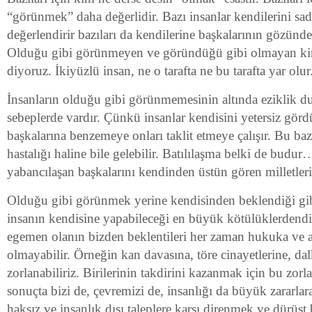
“görünmek” daha değerlidir. Bazı insanlar kendilerini sad
değerlendirir bazıları da kendilerine başkalarının gözünde
Olduğu gibi görünmeyen ve göründüğü gibi olmayan ki
diyoruz. İkiyüzlü insan, ne o tarafta ne bu tarafta yar olur
İnsanların olduğu gibi görünmemesinin altında eziklik 
sebeplerde vardır. Çünkü insanlar kendisini yetersiz gö
başkalarına benzemeye onları taklit etmeye çalışır. Bu b
hastalığı haline bile gelebilir. Batılılaşma belki de budu
yabancılaşan başkalarını kendinden üstün gören milletleri
Olduğu gibi görünmek yerine kendisinden beklendiği gi
insanın kendisine yapabileceği en büyük kötülüklerdend
egemen olanın bizden beklentileri her zaman hukuka ve
olmayabilir. Örneğin kan davasına, töre cinayetlerine, da
zorlanabiliriz. Birilerinin takdirini kazanmak için bu zo
sonuçta bizi de, çevremizi de, insanlığı da büyük zararlara
haksız ve insanlık dışı taleplere karşı direnmek ve dürüs