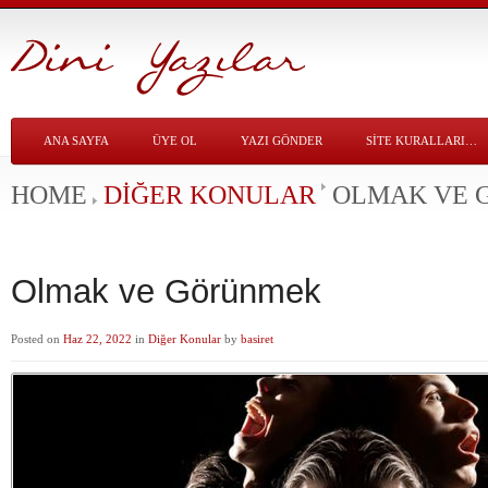
ANA SAYFA
ÜYE OL
YAZI GÖNDER
SITE KURALLARI…
HOME
DIĞER KONULAR
OLMAK VE 
Olmak ve Görünmek
Posted on
Haz 22, 2022
in
Diğer Konular
by
basiret