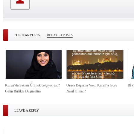
POPULAR POSTS
RELATED POSTS
Kuran’da Saçları Örtmek Geçiyor mu?
Oruca Başlama Vakti Kuran’a Göre
Rİ
Gelin Birlikte Düşünelim
Nasıl Olmalı?
LEAVE A REPLY