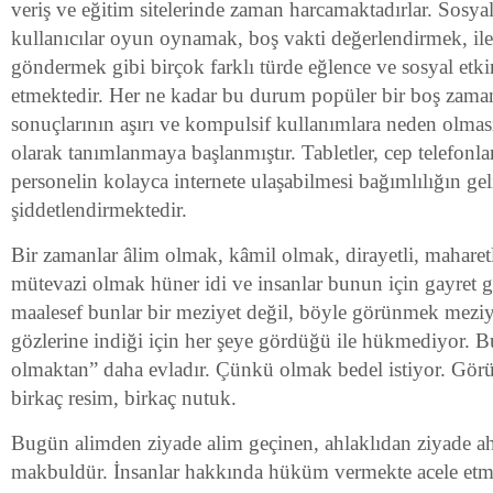
veriş ve eğitim sitelerinde zaman harcamaktadırlar. Sosya
kullanıcılar oyun oynamak, boş vakti değerlendirmek, il
göndermek gibi birçok farklı türde eğlence ve sosyal etki
etmektedir. Her ne kadar bu durum popüler bir boş zaman 
sonuçlarının aşırı ve kompulsif kullanımlara neden olması
olarak tanımlanmaya başlanmıştır. Tabletler, cep telefonlar
personelin kolayca internete ulaşabilmesi bağımlılığın gel
şiddetlendirmektedir.
Bir zamanlar âlim olmak, kâmil olmak, dirayetli, maharetl
mütevazi olmak hüner idi ve insanlar bunun için gayret g
maalesef bunlar bir meziyet değil, böyle görünmek meziyet
gözlerine indiği için her şeye gördüğü ile hükmediyor.
olmaktan” daha evladır. Çünkü olmak bedel istiyor. Gör
birkaç resim, birkaç nutuk.
Bugün alimden ziyade alim geçinen, ahlaklıdan ziyade ah
makbuldür. İnsanlar hakkında hüküm vermekte acele etme