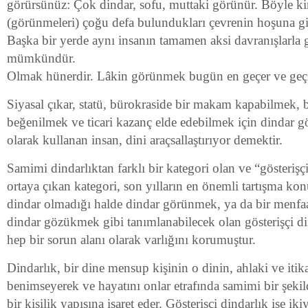
görürsünüz: Çok dindar, sofu, muttaki görünür. Böyle kim
(görünmeleri) çoğu defa bulundukları çevrenin hoşuna gi
Başka bir yerde aynı insanın tamamen aksi davranışlarla
mümkündür.
Olmak hünerdir. Lâkin görünmek bugün en geçer ve geçind
Siyasal çıkar, statü, bürokraside bir makam kapabilmek, b
beğenilmek ve ticari kazanç elde edebilmek için dindar g
olarak kullanan insan, dini araçsallaştırıyor demektir.
Samimi dindarlıktan farklı bir kategori olan ve “gösterişç
ortaya çıkan kategori, son yılların en önemli tartışma kon
dindar olmadığı halde dindar görünmek, ya da bir menfaa
dindar gözükmek gibi tanımlanabilecek olan gösterişçi di
hep bir sorun alanı olarak varlığını korumuştur.
Dindarlık, bir dine mensup kişinin o dinin, ahlaki ve itik
benimseyerek ve hayatını onlar etrafında samimi bir şeki
bir kişilik yapısına işaret eder. Gösterişçi dindarlık ise iki