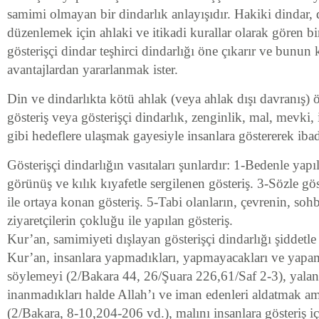
samimi olmayan bir dindarlık anlayışıdır. Hakiki dindar, 
düzenlemek için ahlaki ve itikadi kurallar olarak gören bir
gösterişçi dindar teşhirci dindarlığı öne çıkarır ve bunun
avantajlardan yararlanmak ister.
Din ve dindarlıkta kötü ahlak (veya ahlak dışı davranış) 
gösteriş veya gösterişçi dindarlık, zenginlik, mal, mevki, i
gibi hedeflere ulaşmak gayesiyle insanlara göstererek iba
Gösterişçi dindarlığın vasıtaları şunlardır: 1-Bedenle yapı
görünüş ve kılık kıyafetle sergilenen gösteriş. 3-Sözle gös
ile ortaya konan gösteriş. 5-Tabi olanların, çevrenin, soh
ziyaretçilerin çokluğu ile yapılan gösteriş.
Kur’an, samimiyeti dışlayan gösterişçi dindarlığı şiddetle
Kur’an, insanlara yapmadıkları, yapmayacakları ve yapam
söylemeyi (2/Bakara 44, 26/Şuara 226,61/Saf 2-3), yalan
inanmadıkları halde Allah’ı ve iman edenleri aldatmak a
(2/Bakara, 8-10,204-206 vd.), malını insanlara gösteriş 