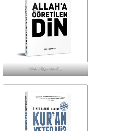
Allah'a Öğretilen Din