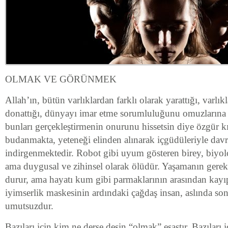
OLMAK VE GÖRÜNMEK
Allah’ın, bütün varlıklardan farklı olarak yarattığı, varlık
donattığı, dünyayı imar etme sorumluluğunu omuzlarına
bunları gerçekleştirmenin onurunu hissetsin diye özgür k
budanmakta, yeteneği elinden alınarak içgüdüleriyle davr
indirgenmektedir. Robot gibi uyum gösteren birey, biyolo
ama duygusal ve zihinsel olarak ölüdür. Yaşamanın gerekt
durur, ama hayatı kum gibi parmaklarının arasından kayı
iyimserlik maskesinin ardındaki çağdaş insan, aslında so
umutsuzdur.
Bazıları için kim ne derse desin “olmak” esastır. Bazıları 