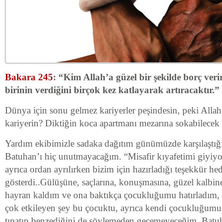
Bakara 245
: “Kim Allah’a güzel bir şekilde borç veri
birinin verdiğini birçok kez katlayarak artıracaktır.”
Dünya için sonu gelmez kariyerler peşindesin, peki Allah
kariyerin? Diktiğin koca apartmanı mezarına sokabilecek
Yardım ekibimizle sadaka dağıtım günümüzde karşılaştığ
Batuhan’ı hiç unutmayacağım. “Misafir kıyafetimi giyiyor
ayrıca ordan ayrılırken bizim için hazırladığı teşekkür he
gösterdi..Gülüşüne, saçlarına, konuşmasına, güzel kalbin
hayran kaldım ve ona baktıkça çocukluğumu hatırladım, 
çok etkileyen şey bu çocuktu, ayrıca kendi çocukluğumu
tıpatıp benzediğini de söylemeden geçemeyeceğim, Batu