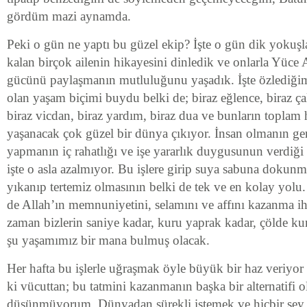
gördüm mazi aynamda.
Peki o gün ne yaptı bu güzel ekip? İşte o gün dik yokuş
kalan birçok ailenin hikayesini dinledik ve onlarla Yüce
gücünü paylaşmanın mutluluğunu yaşadık. İşte özlediğim
olan yaşam biçimi buydu belki de; biraz eğlence, biraz çal
biraz vicdan, biraz yardım, biraz dua ve bunların toplam 
yaşanacak çok güzel bir dünya çıkıyor. İnsan olmanın ger
yapmanın iç rahatlığı ve işe yararlık duygusunun verdiği
işte o asla azalmıyor. Bu işlere girip suya sabuna dokun
yıkanıp tertemiz olmasının belki de tek ve en kolay yolu.
de Allah’ın memnuniyetini, selamını ve affını kazanma ihti
zaman bizlerin saniye kadar, kuru yaprak kadar, çölde ku
şu yaşamımız bir mana bulmuş olacak.
Her hafta bu işlerle uğraşmak öyle büyük bir haz veriyor ki
ki vücuttan; bu tatmini kazanmanın başka bir alternatifi 
düşünmüyorum. Dünyadan sürekli istemek ve hiçbir şey 