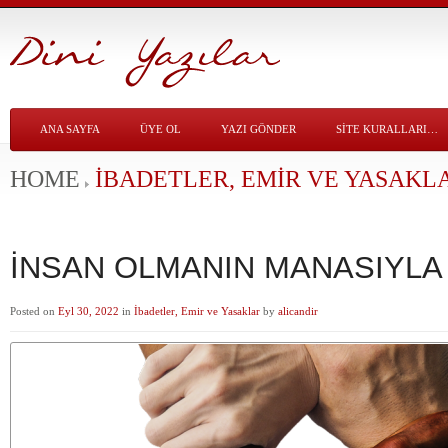
ANA SAYFA
ÜYE OL
YAZI GÖNDER
SITE KURALLARI…
HOME
İBADETLER, EMIR VE YASAKL
İNSAN OLMANIN MANASIYL
Posted on
Eyl 30, 2022
in
İbadetler, Emir ve Yasaklar
by
alicandir