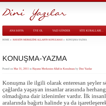
ANA SAYFA
ÜYE OL
YAZI GÖNDER
SITE KURALLARI…
HOME
HAYATIN MERKEZINE ALLAH'IN KONULMASI
KONUŞMA-YAZMA
KONUŞMA-YAZMA
Posted on
Mar 31, 2011
in
Hayatın Merkezine Allah'ın Konulması
by
Dini Yazilar
Konuşma ile ilgili olarak enteresan şeyler s
çağlarda yaşayan insanlar arasında herhan
olmadığına dair izlenimler vardır. İlk insan
aralarında bağırtı halinde ya da işaretleşere