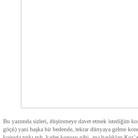
Bu yazımda sizleri, düşünmeye davet etmek istediğim ko
göçü) yani başka bir bedende, tekrar dünyaya gelme konu
konuda tıpkı ruh, kader konusu gibi, ana başlıkları Kur’