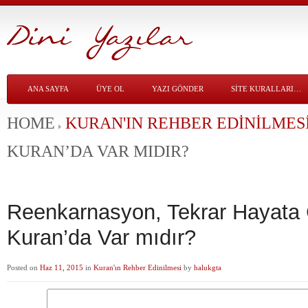
ANA SAYFA
ÜYE OL
YAZI GÖNDER
SITE KURALLARI…
HOME
KURAN'IN REHBER EDINILMES
KURAN’DA VAR MIDIR?
Reenkarnasyon, Tekrar Hayata
Kuran’da Var mıdır?
Posted on
Haz 11, 2015
in
Kuran'ın Rehber Edinilmesi
by
halukgta