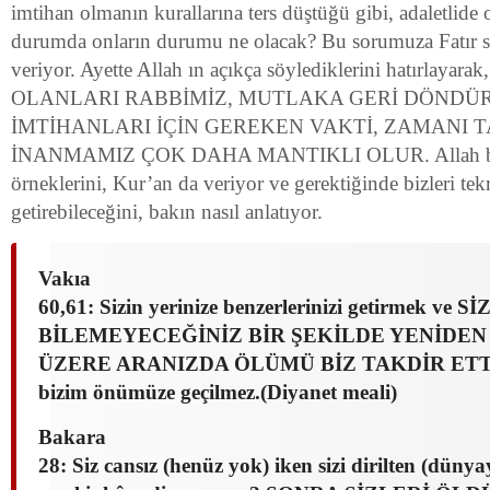
imtihan olmanın kurallarına ters düştüğü gibi, adaletlide
durumda onların durumu ne olacak? Bu sorumuza Fatır su
veriyor. Ayette Allah ın açıkça söylediklerini hatırla
OLANLARI RABBİMİZ, MUTLAKA GERİ DÖNDÜ
İMTİHANLARI İÇİN GEREKEN VAKTİ, ZAMANI
İNANMAMIZ ÇOK DAHA MANTIKLI OLUR. Allah bu 
örneklerini, Kur’an da veriyor ve gerektiğinde bizleri te
getirebileceğini, bakın nasıl anlatıyor.
Vakıa
60,61: Sizin yerinize benzerlerinizi getirmek ve Sİ
BİLEMEYECEĞİNİZ BİR ŞEKİLDE YENİDE
ÜZERE ARANIZDA ÖLÜMÜ BİZ TAKDİR ETTİK
bizim önümüze geçilmez.(Diyanet meali)
Bakara
28: Siz cansız (henüz yok) iken sizi dirilten (dünya