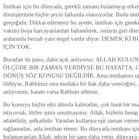
İmtihan için bu dünyada, gerekli zamanı bulamayıp erken 
dönüşlerinde hiçbir şeyin farkında olamıyorlar. Buda imt
gerçeğidir. Dikkat ederseniz bu ayette, imtihan için ger
vaktini boşa harcayanlardan bahsederek, onların geri dön
aralarında berzah yani engel vardır diyor. DEMEK 
İÇİN YOK.
Buradan da şunu, daha açık anlıyoruz. ALLAH KUL
ÖLÇÜDE BİR ZAMAN VERDİYSE BU HAYATTA, O
DÖNÜŞ SÖZ KONUSU DEĞİLDİR. Ama imtihanını ta
öldüyse, Rabbimiz ona mutlaka bir hak daha vereceğini, 
anlıyorum, hatam varsa Rabbim affetsin.
Bu konuyu hiçbir etki altında kalmadan, çok basit bir m
istiyorsak, lütfen şunu unutmayınız. Allah, bizlerin hes
adaletlidir, şefkatlidir. Yaradan kullarına eşit zaman verm
sağlamadan, asla imtihan etmez. Bu dünyada imtihanı içi
bulamayanları Allah, tekrar bir şans daha verip, dünyaya g