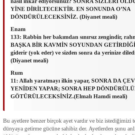
nasıl inkâr ediyorsunuz? SONRA SİZLERİ Ö
YİNE DİRİLTECEKTİR. EN SONUNDA O’NA
DÖNDÜRÜLECEKSİNİZ. (Diyanet meali)
Enam
133: Rabbin her bakımdan sınırsız zengindir, rahm
BAŞKA BİR KAVMİN SOYUNDAN GETİRDİĞİ GİBİ
giderir (yok eder) ve sizden sonra da yerinize diledi
(Diyanet meali)
Rum
11: Allah yaratmayı ilkin yapar, SONRA DA Ç
YENİDEN YAPAR; SONRA HEP DÖNDÜRÜLÜ
GÖTÜRÜLECEKSİNİZ.(Elmalı Hamdi meali)
Bu ayetlere benzer birçok ayet vardır ve biz istediğimizi te
dünyaya getirme gücüne sahibiz der. Ayetlerden şunu anlı