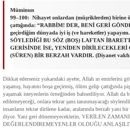
Müminun
99–100: Nihayet onlardan (müşriklerden) birine 
çattığında: “RABBİM! DER, BENİ GERİ GÖNDE
geçirdiğim dünyada iyi iş (ve hareketler) yapa
SÖYLEDİĞİ BU SÖZ (BOŞ) LAFTAN İBARET
GERİSİNDE İSE, YENİDEN DİRİLECEKLER
(SÜREN) BİR BERZAH VARDIR. (Diyanet vakfı 
Dikkat ederseniz yukarıdaki ayette, Allah ın emirlerini 
yaşamış, hayatını boşa geçirmiş, ölüm gelip çattığında pi
yaşamak isteyenlerin örneğinden bahsediliyor. Allah da bu
edilemeyeceği, onlara tekrar şans tanınmayacağı söylendi
insanların tekrar dirilene kadar, aralarında berzah yani b
diyor. Yani geri dönemeyeceklerin, VERİLEN ZAMA
DEĞERLENDİREMEYENLER OLDUĞU ANLAŞILI