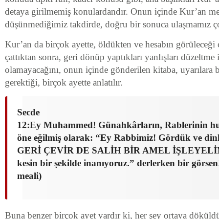
detaya girilmemiş konulardandır. Onun içinde Kur’an mer
düşünmediğimiz takdirde, doğru bir sonuca ulaşmamız çok
Kur’an da birçok ayette, öldükten ve hesabın görüleceği 
çattıktan sonra, geri dönüp yaptıkları yanlışları düzeltme
olamayacağını, onun içinde gönderilen kitaba, uyarılar
gerektiği, birçok ayette anlatılır.
Secde
12:Ey Muhammed! Günahkârların, Rablerinin hu
öne eğilmiş olarak: “Ey Rabbimiz! Gördük ve din
GERİ ÇEVİR DE SALİH BİR AMEL İŞLEYELİM, 
kesin bir şekilde inanıyoruz.” derlerken bir görse
meali)
Buna benzer birçok ayet vardır ki, her şey ortaya dökül