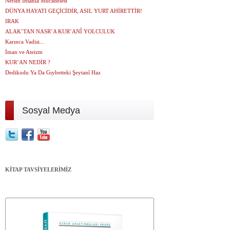
Nefsin İnsanla Mücadelesi
DÜNYA HAYATI GEÇİCİDİR, ASIL YURT AHİRETTİR!
IRAK
ALAK’TAN NASR’A KUR’ANÎ YOLCULUK
Karınca Vadisi...
İman ve Ateizm
KUR’AN NEDİR ?
Dedikodu Ya Da Gıybetteki Şeytanî Haz
Sosyal Medya
KİTAP TAVSİYELERİMİZ