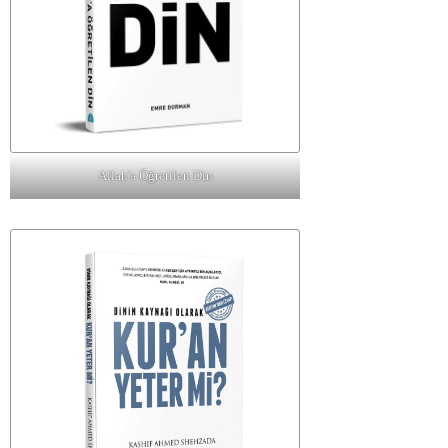
Allah'a Öğretilen Din