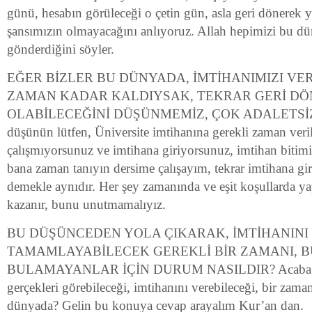
günü, hesabın görüleceği o çetin gün, asla geri dönerek ya
şansımızın olmayacağını anlıyoruz. Allah hepimizi bu dü
gönderdiğini söyler.
EĞER BİZLER BU DÜNYADA, İMTİHANIMIZI VE
ZAMAN KADAR KALDIYSAK, TEKRAR GERİ DÖ
OLABİLECEĞİNİ DÜŞÜNMEMİZ, ÇOK ADALETSİZ
düşünün lütfen, Üniversite imtihanına gerekli zaman veri
çalışmıyorsunuz ve imtihana giriyorsunuz, imtihan bitim
bana zaman tanıyın dersime çalışayım, tekrar imtihana g
demekle aynıdır. Her şey zamanında ve eşit koşullarda ya
kazanır, bunu unutmamalıyız.
BU DÜŞÜNCEDEN YOLA ÇIKARAK, İMTİHANINI
TAMAMLAYABİLECEK GEREKLİ BİR ZAMANI, 
BULAMAYANLAR İÇİN DURUM NASILDIR? Acaba All
gerçekleri görebileceği, imtihanını verebileceği, bir zam
dünyada? Gelin bu konuya cevap arayalım Kur’an dan.