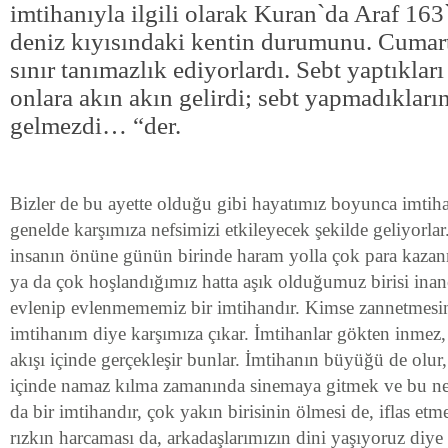
imtihanıyla ilgili olarak Kuran`da Araf 163
deniz kıyısındaki kentin durumunu. Cumar
sınır tanımazlık ediyorlardı. Sebt yaptıkları
onlara akın akın gelirdi; sebt yapmadıkları
gelmezdi… “der.
Bizler de bu ayette olduğu gibi hayatımız boyunca imtiha
genelde karşımıza nefsimizi etkileyecek şekilde geliyorlar
insanın önüne günün birinde haram yolla çok para kazanm
ya da çok hoşlandığımız hatta aşık olduğumuz birisi inanç
evlenip evlenmememiz bir imtihandır. Kimse zannetmesin
imtihanım diye karşımıza çıkar. İmtihanlar gökten inmez
akışı içinde gerçekleşir bunlar. İmtihanın büyüğü de olu
içinde namaz kılma zamanında sinemaya gitmek ve bu n
da bir imtihandır, çok yakın birisinin ölmesi de, iflas et
rızkın harcaması da, arkadaşlarımızın dini yaşıyoruz diye