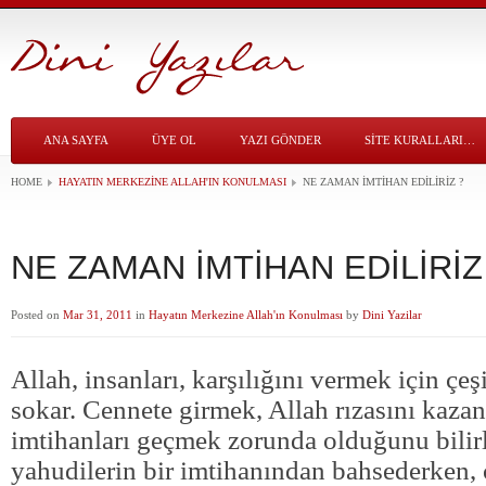
ANA SAYFA
ÜYE OL
YAZI GÖNDER
SITE KURALLARI…
HOME
HAYATIN MERKEZINE ALLAH'IN KONULMASI
NE ZAMAN İMTİHAN EDİLİRİZ ?
NE ZAMAN İMTİHAN EDİLİRİZ
Posted on
Mar 31, 2011
in
Hayatın Merkezine Allah'ın Konulması
by
Dini Yazilar
Allah, insanları, karşılığını vermek için çeş
sokar. Cennete girmek, Allah rızasını kaza
imtihanları geçmek zorunda olduğunu bilirl
yahudilerin bir imtihanından bahsederken,