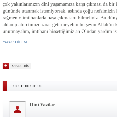
çok yakınlarımızın dini yaşamamıza karşı çıkması da bir i
gününde utanmak istemiyorsak, aslında çoğu nefsimizin
rağmen o imtihanlarla başa çıkmasını bilmeliyiz. Bu düny
aldanıp ahiretimize zarar getirmeyelim herşeyin Allah`ı
unutmayalım, imtıhanı hissettiğimiz an O`ndan yardım is
Yazar : DİDEM
SHARE THIS
ABOUT THE AUTHOR
Dini Yazilar