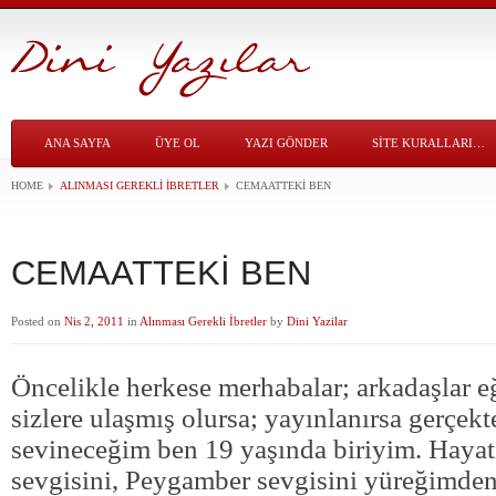
ANA SAYFA
ÜYE OL
YAZI GÖNDER
SITE KURALLARI…
HOME
ALINMASI GEREKLI İBRETLER
CEMAATTEKİ BEN
CEMAATTEKİ BEN
Posted on
Nis 2, 2011
in
Alınması Gerekli İbretler
by
Dini Yazilar
Öncelikle herkese merhabalar; arkadaşlar e
sizlere ulaşmış olursa; yayınlanırsa gerçek
sevineceğim ben 19 yaşında biriyim. Haya
sevgisini, Peygamber sevgisini yüreğimde