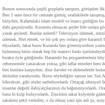
Bunun sonucunda çeşitli gruplarla tanıştım, görüştüm fiki
Ben 5 sene önce bir cemaate girmiş; oradakilerle tanışmış
biriydim. Kafamdaki islam modeli ve inancı girdiğim bu
dahi geçmiyordu. Kuranda olmayan şeyler bile onlara gö
yasak şeylerdi. Bunlar nelerdi? Televizyon izlemek, müz
izlemek, flört etmek, ve bir çok şey onlara göre haramd
diyorlardı, fakat bunu Kuranda ben göremiyordum yazm
bulunmuş birisi olarak hep bir manevi baskı içerisindeyd
bırakır öyle gittiğimde; Haramdır bu peygamberimiz böy
cehennemde yanacaksın yoksa, gibi laflar etmeleri beni 
ben bunlara karşıydım, dine ilaveler ve eklemelerde bulu
derinden yaralıyordu. Bunu söylediğim zaman ise; Sen Al
bileceksin, gibi sözler sarfediyorlardı. Ortaçağ zihniyeti i
insanlar değerli ilahiyatçılarımızı da beğenmiyorlardı. O
bana bi kulp buluyorlardı. Zincirimi takar kolyemle gide
sakalıma şekil verirdim; o da olmaz yani işin aslı şu; so