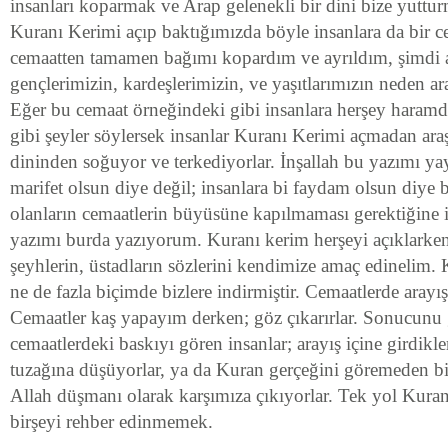
insanları koparmak ve Arap gelenekli bir dini bize yuttu
Kuranı Kerimi açıp baktığımızda böyle insanlara da bir c
cemaatten tamamen bağımı kopardım ve ayrıldım, şimdi 
gençlerimizin, kardeşlerimizin, ve yaşıtlarımızın neden ar
Eğer bu cemaat örneğindeki gibi insanlara herşey haramdır
gibi şeyler söylersek insanlar Kuranı Kerimi açmadan ara
dininden soğuyor ve terkediyorlar. İnşallah bu yazımı ya
marifet olsun diye değil; insanlara bi faydam olsun di
olanların cemaatlerin büyüsüne kapılmaması gerektiğine
yazımı burda yazıyorum. Kuranı kerim herşeyi açıklarken
şeyhlerin, üstadların sözlerini kendimize amaç edinelim. 
ne de fazla biçimde bizlere indirmiştir. Cemaatlerde arayı
Cemaatler kaş yapayım derken; göz çıkarırlar. Sonucunu
cemaatlerdeki baskıyı gören insanlar; arayış içine girdikl
tuzağına düşüyorlar, ya da Kuran gerçeğini göremeden bi
Allah düşmanı olarak karşımıza çıkıyorlar. Tek yol Kura
birşeyi rehber edinmemek.