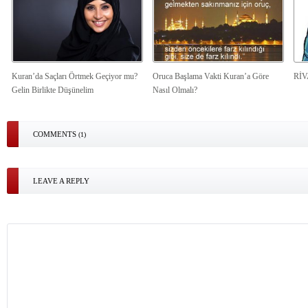
Kuran’da Saçları Örtmek Geçiyor mu?
Oruca Başlama Vakti Kuran’a Göre
Rİ
Gelin Birlikte Düşünelim
Nasıl Olmalı?
COMMENTS
(1)
LEAVE A REPLY