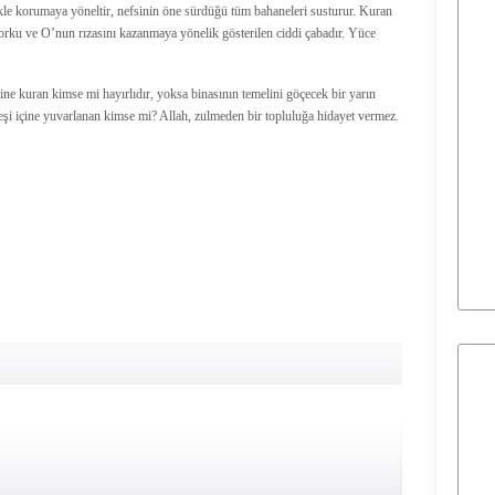
zlikle korumaya yöneltir, nefsinin öne sürdüğü tüm bahaneleri susturur. Kuran
korku ve O’nun rızasını kazanmaya yönelik gösterilen ciddi çabadır. Yüce
ne kuran kimse mi hayırlıdır, yoksa binasının temelini göçecek bir yarın
eşi içine yuvarlanan kimse mi? Allah, zulmeden bir topluluğa hidayet vermez.