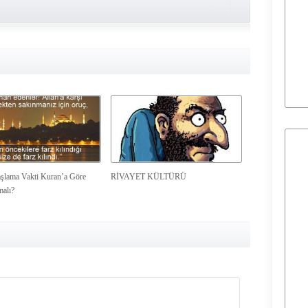
şlama Vakti Kuran’a Göre
RİVAYET KÜLTÜRÜ
malı?