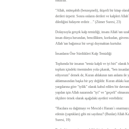
bildirilir:
“Allah, müteşabih (benzeşmeli), ikişerli bir kitap olara
derileri ürperir. Sonra onların derileri ve kalpleri Alla
dilediğini hidayete erdirir…” (Zümer Suresi, 23)
Dolayısıyla gerçek kalp temizliği, insanı Allah`tan uza
insan dünya hırsından, bencillikten, korkudan, güvensi
Allah`tan bağımsız bir sevgi duymaktan kurtulur.
İnsanların Öne Sürdükleri Kalp Temizliği
Toplumda bir insanın “temiz kalpli ve iyi biri” olarak 
toplum içindeki öneminden yola çıkarak, “ben insanlar
ediyorum” demek de, Kuran ahlakının tam anlamı ile 
aldatmasından başka bir şey değildir. Kuran ahlakı k
yargılarına göre “iyilik” olarak kabul edilen bir davran
yapılan işin Allah nazarında “iyi” ve “geçerli” olması
ölçülere örnek olarak aşağıdaki ayetleri verebiliriz:
“Hacılara su dağıtmayı ve Mescid-i Haram`ı onarmayı,
edenin (yaptıkları) gibi mi saydınız? (Bunlar) Allah K
Suresi, 19)