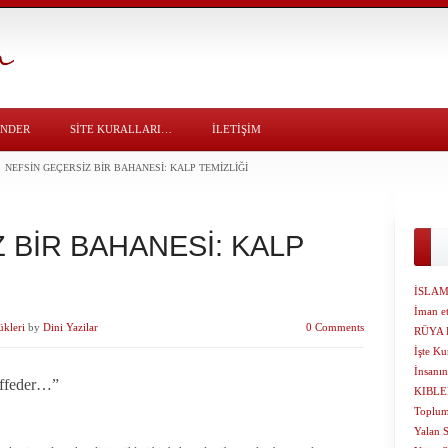
ÖNDER
SITE KURALLARI…
İLETİŞİM
NEFSİN GEÇERSİZ BİR BAHANESİ: KALP TEMİZLİĞİ
 BİR BAHANESİ: KALP
İSLAM
İman et
ükleri
by
Dini Yazilar
0 Comments
RÜYA 
İşte Ku
İnsanın
affeder…”
KIBLE
Toplum
Yalan S