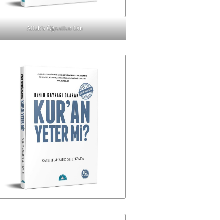
Allah'a Öğretilen Din