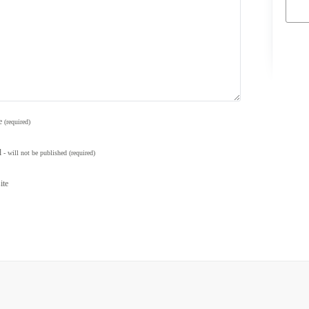
e
(required)
l
- will not be published
(required)
ite