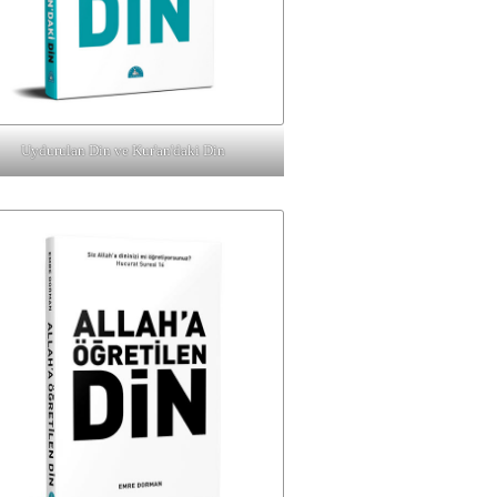
Uydurulan Din ve Kur'an'daki Din