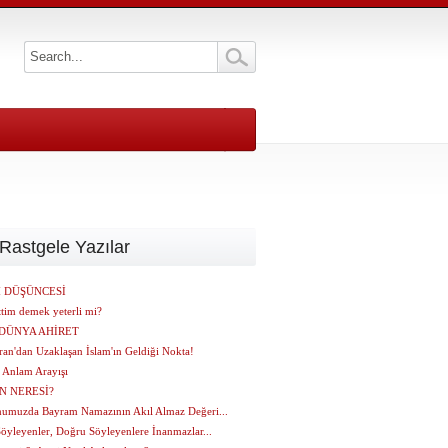
Rastgele Yazılar
 DÜŞÜNCESİ
tim demek yeterli mi?
DÜNYA AHİRET
ran'dan Uzaklaşan İslam'ın Geldiği Nokta!
 Anlam Arayışı
N NERESİ?
umuzda Bayram Namazının Akıl Almaz Değeri...
öyleyenler, Doğru Söyleyenlere İnanmazlar...