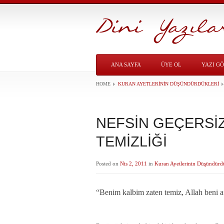
ANA SAYFA
ÜYE OL
YAZI G
HOME
KURAN AYETLERININ DÜŞÜNDÜRDÜKLERI
NEFSİN GEÇERSİZ
TEMİZLİĞİ
Posted on
Nis 2, 2011
in
Kuran Ayetlerinin Düşündürd
“Benim kalbim zaten temiz, Allah beni 