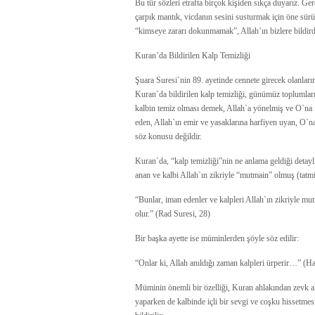
Bu tür sözleri etrafta birçok kişiden sıkça duyarız. Ger
çarpık mantık, vicdanın sesini susturmak için öne sür
“kimseye zararı dokunmamak”, Allah’ın bizlere bildird
Kuran’da Bildirilen Kalp Temizliği
Şuara Suresi`nin 89. ayetinde cennete girecek olanların
Kuran`da bildirilen kalp temizliği, günümüz toplumları
kalbin temiz olması demek, Allah`a yönelmiş ve O`na i
eden, Allah`ın emir ve yasaklarına harfiyen uyan, O`na
söz konusu değildir.
Kuran`da, “kalp temizliği”nin ne anlama geldiği detaylı
anan ve kalbi Allah`ın zikriyle “mutmain” olmuş (tatmi
“Bunlar, iman edenler ve kalpleri Allah`ın zikriyle mut
olur.” (Rad Suresi, 28)
Bir başka ayette ise müminlerden şöyle söz edilir:
“Onlar ki, Allah anıldığı zaman kalpleri ürperir…” (Ha
Müminin önemli bir özelliği, Kuran ahlakından zevk al
yaparken de kalbinde içli bir sevgi ve coşku hissetmes