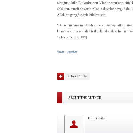
olduğunu bilir. Bu korku onu Allah’ın sınırlarını titi
ahlakının temeli de zaten Allah’a duyulan saygı dolu 
Allah bu gerçeği şöyle bildirmiştir:
“Binasının temelini, Allah korkusu ve hoşnutluğu üzeri
kenarına kurup onunla birlikte kendisi de cehennem at
” (Tevbe Suresi, 109)
Yazar : Oguzhan
SHARE THIS
ABOUT THE AUTHOR
Dini Yazilar