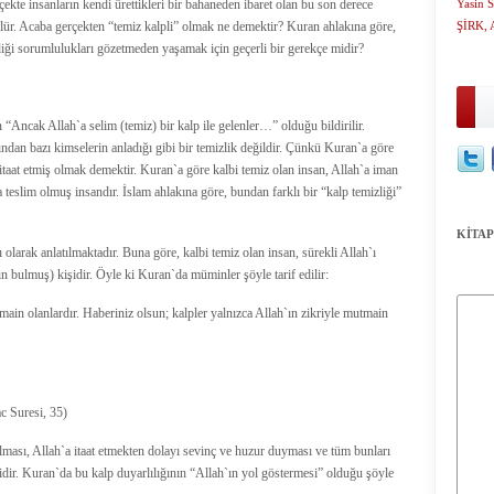
çekte insanların kendi ürettikleri bir bahaneden ibaret olan bu son derece
Yasin S
ülür. Acaba gerçekten “temiz kalpli” olmak ne demektir? Kuran ahlakına göre,
ŞİRK,
iği sorumlulukları gözetmeden yaşamak için geçerli bir gerekçe midir?
 “Ancak Allah`a selim (temiz) bir kalp ile gelenler…” olduğu bildirilir.
ndan bazı kimselerin anladığı gibi bir temizlik değildir. Çünkü Kuran`a göre
taat etmiş olmak demektir. Kuran`a göre kalbi temiz olan insan, Allah`a iman
 teslim olmuş insandır. İslam ahlakına göre, bundan farklı bir “kalp temizliği”
KİTAP
 olarak anlatılmaktadır. Buna göre, kalbi temiz olan insan, sürekli Allah`ı
n bulmuş) kişidir. Öyle ki Kuran`da müminler şöyle tarif edilir:
main olanlardır. Haberiniz olsun; kalpler yalnızca Allah`ın zikriyle mutmain
c Suresi, 35)
ması, Allah`a itaat etmekten dolayı sevinç ve huzur duyması ve tüm bunları
idir. Kuran`da bu kalp duyarlılığının “Allah`ın yol göstermesi” olduğu şöyle