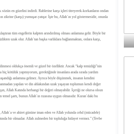
k sözün en güzelini indirdi. Rablerine karşı içleri titreyerek-korkanların ondan
h`ın zikrine (karşı) yumuşar-yatışır. İşte bu, Allah`ın yol göstermesidir, onunla
klaştıran tüm engellerin kalpten arındırılmış olması anlamına gelir. Böyle bir
zlikten uzak olur. Allah`tan başka varlıklara bağlanmaktan, onlara karşı,
bilinmesi oldukça önemli ve güzel bir özelliktir. Ancak “kalp temizliği”nin
a hiç kötülük yapmıyorum, gerektiğinde insanlara arada sırada yardım
yaşandığı anlamına gelmez. Ayrıca böyle düşünmek, insanın kendini
azanmadan yapılan ve din ahlakından uzak yaşayan toplumun kendi değer
ışın, Allah Katında herhangi bir değeri olmayabilir. İçeriği ne olursa olsun
nın temel şartı, bunun Allah`ın rızasına uygun olmasıdır. Kuran`daki bu
 Allah`a ve ahiret gününe iman eden ve Allah yolunda cehd (mücadele)
atında bir olmazlar. Allah zulmeden bir topluluğa hidayet vermez.” (Tevbe