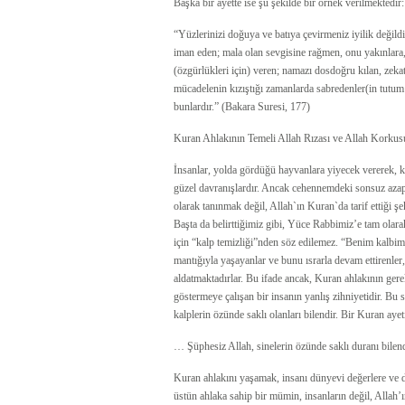
Başka bir ayette ise şu şekilde bir örnek verilmektedir:
“Yüzlerinizi doğuya ve batıya çevirmeniz iyilik değild
iman eden; mala olan sevgisine rağmen, onu yakınlara, 
(özgürlükleri için) veren; namazı dosdoğru kılan, zekatı
mücadelenin kızıştığı zamanlarda sabredenler(in tutum v
bunlardır.” (Bakara Suresi, 177)
Kuran Ahlakının Temeli Allah Rızası ve Allah Korkus
İnsanlar, yolda gördüğü hayvanlara yiyecek vererek, kom
güzel davranışlardır. Ancak cehennemdeki sonsuz azapt
olarak tanınmak değil, Allah`ın Kuran`da tarif ettiği ş
Başta da belirttiğimiz gibi, Yüce Rabbimiz’e tam olara
için “kalp temizliği”nden söz edilemez. “Benim kalbim 
mantığıyla yaşayanlar ve bunu ısrarla devam ettirenler, k
aldatmaktadırlar. Bu ifade ancak, Kuran ahlakının ger
göstermeye çalışan bir insanın yanlış zihniyetidir. Bu
kalplerin özünde saklı olanları bilendir. Bir Kuran ayeti
… Şüphesiz Allah, sinelerin özünde saklı duranı bilend
Kuran ahlakını yaşamak, insanı dünyevi değerlere ve d
üstün ahlaka sahip bir mümin, insanların değil, Allah’