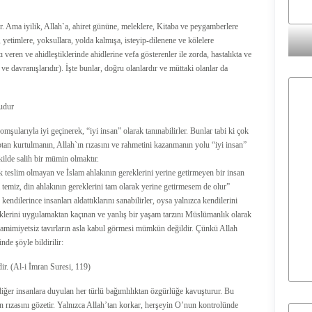
ir. Ama iyilik, Allah`a, ahiret gününe, meleklere, Kitaba ve peygamberlere
yetimlere, yoksullara, yolda kalmışa, isteyip-dilenene ve kölelere
 veren ve ahidleştiklerinde ahidlerine vefa gösterenler ile zorda, hastalıkta ve
e davranışlarıdır). İşte bunlar, doğru olanlardır ve müttaki olanlar da
udur
şularıyla iyi geçinerek, “iyi insan” olarak tanınabilirler. Bunlar tabi ki çok
an kurtulmanın, Allah`ın rızasını ve rahmetini kazanmanın yolu “iyi insan”
ekilde salih bir mümin olmaktır.
k teslim olmayan ve İslam ahlakının gereklerini yerine getirmeyen bir insan
temiz, din ahlakının gereklerini tam olarak yerine getirmesem de olur”
endilerince insanları aldattıklarını sanabilirler, oysa yalnızca kendilerini
eklerini uygulamaktan kaçınan ve yanlış bir yaşam tarzını Müslümanlık olarak
 samimiyetsiz tavırların asla kabul görmesi mümkün değildir. Çünkü Allah
nde şöyle bildirilir:
ir. (Al-i İmran Suresi, 119)
iğer insanlara duyulan her türlü bağımlılıktan özgürlüğe kavuşturur. Bu
ın rızasını gözetir. Yalnızca Allah’tan korkar, herşeyin O’nun kontrolünde