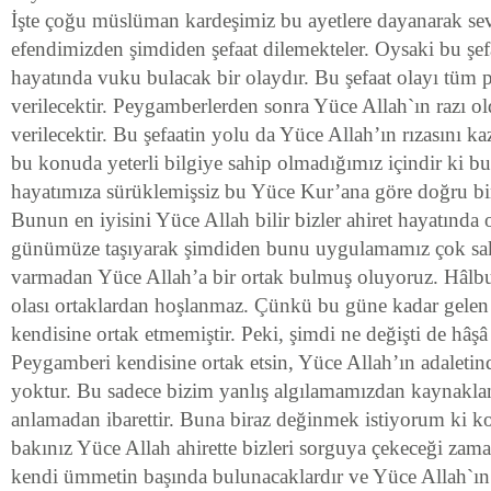
İşte çoğu müslüman kardeşimiz bu ayetlere dayanarak se
efendimizden şimdiden şefaat dilemekteler. Oysaki bu şefa
hayatında vuku bulacak bir olaydır. Bu şefaat olayı tüm
verilecektir. Peygamberlerden sonra Yüce Allah`ın razı o
verilecektir. Bu şefaatin yolu da Yüce Allah’ın rızasını k
bu konuda yeterli bilgiye sahip olmadığımız içindir ki 
hayatımıza sürüklemişsiz bu Yüce Kur’ana göre doğru bir
Bunun en iyisini Yüce Allah bilir bizler ahiret hayatında 
günümüze taşıyarak şimdiden bunu uygulamamız çok sakın
varmadan Yüce Allah’a bir ortak bulmuş oluyoruz. Hâlb
olası ortaklardan hoşlanmaz. Çünkü bu güne kadar gelen
kendisine ortak etmemiştir. Peki, şimdi ne değişti de hâş
Peygamberi kendisine ortak etsin, Yüce Allah’ın adaletin
yoktur. Bu sadece bizim yanlış algılamamızdan kaynaklan
anlamadan ibarettir. Buna biraz değinmek istiyorum ki ko
bakınız Yüce Allah ahirette bizleri sorguya çekeceği za
kendi ümmetin başında bulunacaklardır ve Yüce Allah`ın