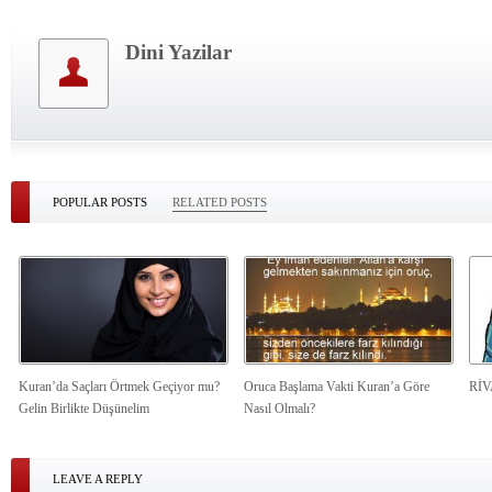
Dini Yazilar
POPULAR POSTS
RELATED POSTS
Kuran’da Saçları Örtmek Geçiyor mu?
Oruca Başlama Vakti Kuran’a Göre
Rİ
Gelin Birlikte Düşünelim
Nasıl Olmalı?
LEAVE A REPLY