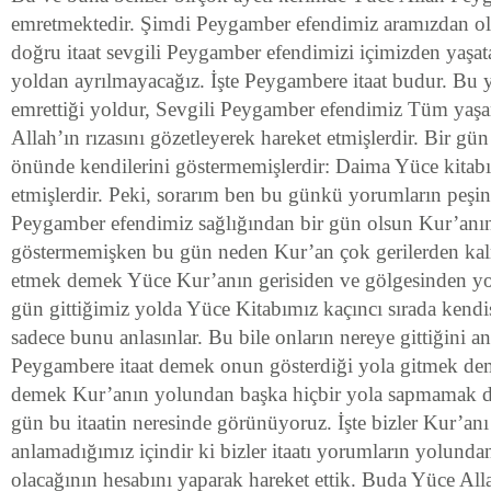
emretmektedir. Şimdi Peygamber efendimiz aramızdan o
doğru itaat sevgili Peygamber efendimizi içimizden yaşata
yoldan ayrılmayacağız. İşte Peygambere itaat budur. Bu 
emrettiği yoldur, Sevgili Peygamber efendimiz Tüm ya
Allah’ın rızasını gözetleyerek hareket etmişlerdir. Bir g
önünde kendilerini göstermemişlerdir: Daima Yüce kitab
etmişlerdir. Peki, sorarım ben bu günkü yorumların peşin
Peygamber efendimiz sağlığından bir gün olsun Kur’anı
göstermemişken bu gün neden Kur’an çok gerilerden kalm
etmek demek Yüce Kur’anın gerisiden ve gölgesinden yo
gün gittiğimiz yolda Yüce Kitabımız kaçıncı sırada kendi
sadece bunu anlasınlar. Bu bile onların nereye gittiğini a
Peygambere itaat demek onun gösterdiği yola gitmek dem
demek Kur’anın yolundan başka hiçbir yola sapmamak de
gün bu itaatin neresinde görünüyoruz. İşte bizler Kur’anı
anlamadığımız içindir ki bizler itaatı yorumların yolunda
olacağının hesabını yaparak hareket ettik. Buda Yüce Allah