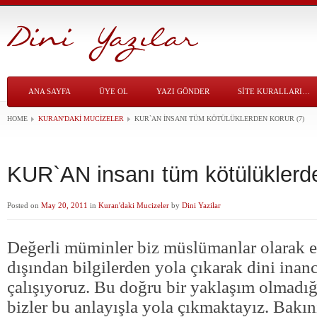
ANA SAYFA
ÜYE OL
YAZI GÖNDER
SITE KURALLARI…
HOME
KURAN'DAKI MUCIZELER
KUR`AN INSANI TÜM KÖTÜLÜKLERDEN KORUR (7)
KUR`AN insanı tüm kötülüklerde
Posted on
May 20, 2011
in
Kuran'daki Mucizeler
by
Dini Yazilar
Değerli müminler biz müslümanlar olarak 
dışından bilgilerden yola çıkarak dini ina
çalışıyoruz. Bu doğru bir yaklaşım olmadığ
bizler bu anlayışla yola çıkmaktayız. Bakı