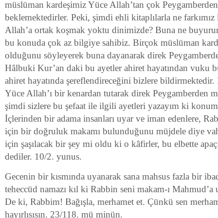
müslüman kardeşimiz Yüce Allah’tan çok Peygamberden 
beklemektedirler. Peki, şimdi ehli kitaplılarla ne farkımı
Allah’a ortak koşmak yoktu dinimizde? Buna ne buyurur
bu konuda çok az bilgiye sahibiz. Birçok müslüman ka
olduğunu söyleyerek buna dayanarak direk Peygamberden 
Hâlbuki Kur’an daki bu ayetler ahiret hayatından vuku 
ahiret hayatında şereflendireceğini bizlere bildirmektedir
Yüce Allah’ı bir kenardan tutarak direk Peygamberden m
şimdi sizlere bu şefaat ile ilgili ayetleri yazayım ki konum
İçlerinden bir adama insanları uyar ve iman edenlere, Rabl
için bir doğruluk makamı bulunduğunu müjdele diye vah
için şaşılacak bir şey mi oldu ki o kâfirler, bu elbette apaç
dediler. 10/2. yunus.
Gecenin bir kısmında uyanarak sana mahsus fazla bir iba
teheccüd namazı kıl ki Rabbin seni makam-ı Mahmud’a ula
De ki, Rabbim! Bağışla, merhamet et. Çünkü sen merham
hayırlısısın. 23/118. mü minün.