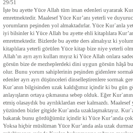
29/51
İşte bu ayette Yüce Allah tüm iman edenleri uyararak Kur`
emretmektedir. Maalesef Yüce Kur’anı yeterli ve duyuru
yorumların peşinden yol almaktadırlar. Yüce Kur`anla y
iyi bilsinler ki Yüce Allah bu ayette ehli kitaplılara Kur’
emretmektedir. Bizlerde bu ayette ders almalıyız ki yolu
kitaplılara yeterli görülen Yüce kitap bize niye yeterli o
Allah’ın ayrı ayrı kulları mıyız ki Yüce Allah onlara sade
görsün bize de mezheplerdeki dini uygun görsün hâşâ bu 
olur. Bunu yorum sahiplerinin peşinden gidenlere sormak
edenler ayrı ayrı düşünceleri dinselleştirenlere sormak gere
Kur`anın bilgisinden uzak kaldığımız içindir ki bu gün gö
anlayışların ortaya çıkmasına sebep olduk. Eğer Kur`anın
etmiş olasaydık bu ayrılıklardan eser kalmazdı. Maalesef
yüzünden bizler gitgide Kur`anda uzaklaşmaktayız. Kur`
bakarak bunu gördüğümüz içindir ki Yüce Kur’anda çok
Yoksa hiçbir müslüman Yüce Kur’anda asla uzak durma