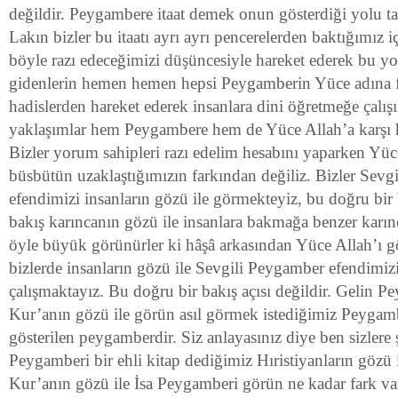
değildir. Peygambere itaat demek onun gösterdiği yolu t
Lakın bizler bu itaatı ayrı ayrı pencerelerden baktığımız 
böyle razı edeceğimizi düşüncesiyle hareket ederek bu yol
gidenlerin hemen hemen hepsi Peygamberin Yüce adına f
hadislerden hareket ederek insanlara dini öğretmeğe çalış
yaklaşımlar hem Peygambere hem de Yüce Allah’a karşı ha
Bizler yorum sahipleri razı edelim hesabını yaparken Yü
büsbütün uzaklaştığımızın farkından değiliz. Bizler Sev
efendimizi insanların gözü ile görmekteyiz, bu doğru bir b
bakış karıncanın gözü ile insanlara bakmağa benzer karınc
öyle büyük görünürler ki hâşâ arkasından Yüce Allah’ı gö
bizlerde insanların gözü ile Sevgili Peygamber efendimi
çalışmaktayız. Bu doğru bir bakış açısı değildir. Gelin P
Kur’anın gözü ile görün asıl görmek istediğimiz Peyga
gösterilen peygamberdir. Siz anlayasınız diye ben sizlere
Peygamberi bir ehli kitap dediğimiz Hıristiyanların gözü 
Kur’anın gözü ile İsa Peygamberi görün ne kadar fark va