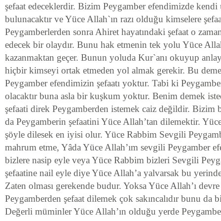
şefaat edeceklerdir. Bizim Peygamber efendimizde kendi
bulunacaktır ve Yüce Allah`ın razı olduğu kimselere şefaa
Peygamberlerden sonra Ahiret hayatındaki şefaat o zaman
edecek bir olaydır. Bunu hak etmenin tek yolu Yüce Allah
kazanmaktan geçer. Bunun yoluda Kur`anı okuyup anlay
hiçbir kimseyi ortak etmeden yol almak gerekir. Bu deme
Peygamber efendimizin şefaatı yoktur. Tabi ki Peygamberi
olacaktır buna asla bir kuşkum yoktur. Benim demek is
şefaati direk Peygamberden istemek caiz değildir. Bizim
da Peygamberin şefaatini Yüce Allah’tan dilemektir. Yüce
şöyle dilesek en iyisi olur. Yüce Rabbim Sevgili Peygamb
mahrum etme, Yâda Yüce Allah’ım sevgili Peygamber efe
bizlere nasip eyle veya Yüce Rabbim bizleri Sevgili Pey
şefaatine nail eyle diye Yüce Allah’a yalvarsak bu yerinde
Zaten olması gerekende budur. Yoksa Yüce Allah’ı devre 
Peygamberden şefaat dilemek çok sakıncalıdır bunu da bi
Değerli müminler Yüce Allah’ın olduğu yerde Peygamberl