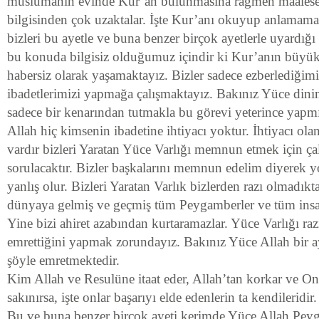
müslümanın evinde Kur’an bulunmasına rağmen maalese
bilgisinden çok uzaktalar. İşte Kur’anı okuyup anlamam
bizleri bu ayetle ve buna benzer birçok ayetlerle uyardığı
bu konuda bilgisiz olduğumuz içindir ki Kur’anın büy
habersiz olarak yaşamaktayız. Bizler sadece ezberlediğimi
ibadetlerimizi yapmağa çalışmaktayız. Bakınız Yüce dinim
sadece bir kenarından tutmakla bu görevi yeterince yapm
Allah hiç kimsenin ibadetine ihtiyacı yoktur. İhtiyacı olanl
vardır bizleri Yaratan Yüce Varlığı memnun etmek için ça
sorulacaktır. Bizler başkalarını memnun edelim diyerek 
yanlış olur. Bizleri Yaratan Varlık bizlerden razı olmadıkt
dünyaya gelmiş ve geçmiş tüm Peygamberler ve tüm insanl
Yine bizi ahiret azabından kurtaramazlar. Yüce Varlığı ra
emrettiğini yapmak zorundayız. Bakınız Yüce Allah bir ay
şöyle emretmektedir.
Kim Allah ve Resulüne itaat eder, Allah’tan korkar ve O
sakınırsa, işte onlar başarıyı elde edenlerin ta kendileridir
Bu ve buna benzer birçok ayeti kerimde Yüce Allah Peyg