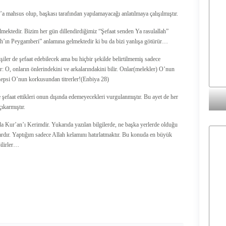
’a mahsus olup, başkası tarafından yapılamayacağı anlatılmaya çalışılmıştır.
lmektedir. Bizim her gün dillendirdiğimiz “Şefaat senden Ya rasulallah”
ah’ın Peygamberi” anlamına gelmektedir ki bu da bizi yanlışa götürür…
işiler de şefaat edebilecek ama bu hiçbir şekilde belirtilmemiş sadece
tir: O, onların önlerindekini ve arkalarındakini bilir. Onlar(melekler) O’nun
hepsi O’nun korkusundan titrerler!(Enbiya 28)
 şefaat ettikleri onun dışında edemeyecekleri vurgulanmıştır. Bu ayet de her
ıkarmıştır.
 da Kur’an’ı Kerimdir. Yukarıda yazılan bilgilerde, ne başka yerlerde olduğu
ardır. Yaptığım sadece Allah kelamını hatırlatmaktır. Bu konuda en büyük
ilirler…