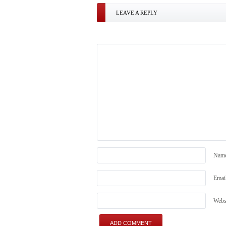
LEAVE A REPLY
Nam
Emai
Webs