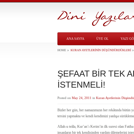
ANA SAYFA
ÜYE OL
YAZI G
HOME
KURAN AYETLERININ DÜŞÜNDÜRDÜKLERI
ŞEFAAT BİR TEK 
İSTENMELİ!
Posted on
May 24, 2011
in
Kuran Ayetlerinin Düşündü
Bizler her gün, her namazımızın her rekâtında bütün y
tersini yapmakta ve kendi kendimizi yanlışa sürükleme
Allah-u teâla, Kur’an’ı Kerim’in ilk suresi olan Fatiha
insanların bir tek kendisinden yardım dilemelerini istem