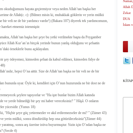
Namaz,
Allah 
den okuduğumuzu hayata geçiremiyor veya neden Allah’tan başka her
Zekat
 kerime de Allah(c. c): (Bilmez misin ki, muhakkak göklerin ve yerin mülkü
DUA
 ne bir veli ne de bir yardımcı vardır!) (Bakara 107) diyerek tek yardımcımızın,
İslam v
hareket etmemiz istenmiştir.
nmakta, Allah’tan başka her şeye bu yetki verilmekte başta da Peygamber
k yüce Allah Kur’an’ın birçok yerinde bunun yanlış olduğunu ve şefaatin
’daki örneklerle bunu açıklayalım.
bir şey ödeyemez, kimseden şefaat da kabul edilmez, kimseden fidye de
 48)
’ındır, hepsi O’na aittir. Size de Allah’tan başka ne bir veli ne de bir
KİTAP
rı bununla uyar. Öyle ki, kendileri için O’nun huzurunda ne bir dost ne de
)
veremeyecek şeylere tapıyorlar ve “Ha işte bunlar bizim Allah katında
erde ve yerde bilmediği bir şey mi haber vereceksiniz? ” Hâşâ. O onların
ler yücesidir. (Yunus 18)
 ki, “Hiçbir şeye güç yetiremezler ve akıl erdiremezseler de mi? ” (Zümer 43)
n ve yerin mülkü, sonra döndürülüp hep ona götürüleceksiniz”(Zümer 44)
de yaratmış, sonra arş üzerine istiva buyurmuştur. Sizin için O’ndan başka ne
iz? (Secde 4)