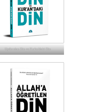
Uydurulan Din ve Kur'an'daki Din