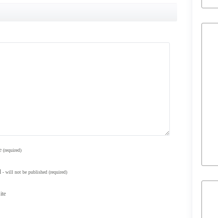
e
(required)
l
- will not be published
(required)
ite