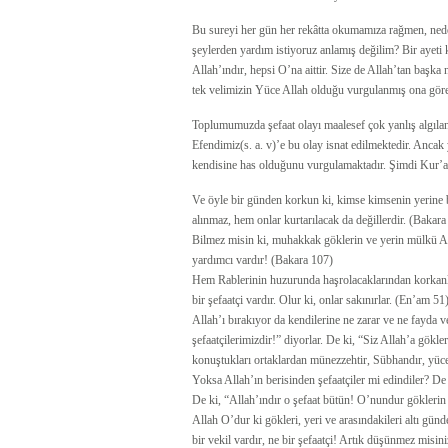
Bu sureyi her gün her rekâtta okumamıza rağmen, ne
şeylerden yardım istiyoruz anlamış değilim? Bir ayeti
Allah’ındır, hepsi O’na aittir. Size de Allah’tan başka
tek velimizin Yüce Allah olduğu vurgulanmış ona göre 
Toplumumuzda şefaat olayı maalesef çok yanlış algıla
Efendimiz(s. a. v)’e bu olay isnat edilmektedir. Anca
kendisine has olduğunu vurgulamaktadır. Şimdi Kur’an
Ve öyle bir günden korkun ki, kimse kimsenin yerine 
alınmaz, hem onlar kurtarılacak da değillerdir. (Bakara
Bilmez misin ki, muhakkak göklerin ve yerin mülkü Allah
yardımcı vardır! (Bakara 107)
Hem Rablerinin huzurunda haşrolacaklarından korkanla
bir şefaatçi vardır. Olur ki, onlar sakınırlar. (En’am 51
Allah’ı bırakıyor da kendilerine ne zarar ve ne fayda 
şefaatçilerimizdir!” diyorlar. De ki, “Siz Allah’a gökl
konuştukları ortaklardan münezzehtir, Sübhandır, yüce
Yoksa Allah’ın berisinden şefaatçiler mi edindiler? De
De ki, “Allah’ındır o şefaat bütün! O’nundur gökleri
Allah O’dur ki gökleri, yeri ve arasındakileri altı gün
bir vekil vardır, ne bir şefaatçi! Artık düşünmez misin