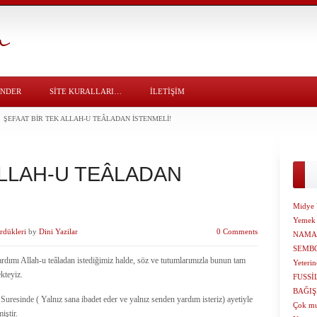
ÖNDER
SITE KURALLARI…
İLETİŞİM
ŞEFAAT BİR TEK ALLAH-U TEÂLADAN İSTENMELİ!
ALLAH-U TEÂLADAN
Midye 
Yemek
rdükleri
by
Dini Yazilar
0 Comments
NAMA
SEMBO
ardımı Allah-u teâladan istediğimiz halde, söz ve tutumlarımızla bunun tam
Yeteri
kteyiz.
FUSSİ
BAĞIŞ
 Suresinde ( Yalnız sana ibadet eder ve yalnız senden yardım isteriz) ayetiyle
Çok mu
iştir.