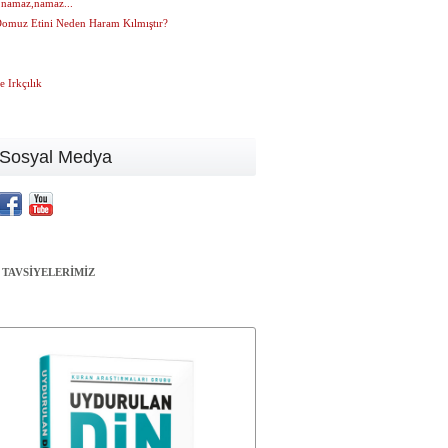
namaz,namaz...
Domuz Etini Neden Haram Kılmıştır?
e Irkçılık
Sosyal Medya
 TAVSİYELERİMİZ