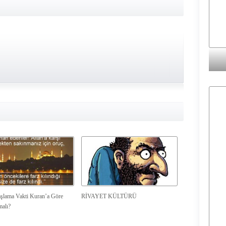
şlama Vakti Kuran’a Göre
RİVAYET KÜLTÜRÜ
malı?