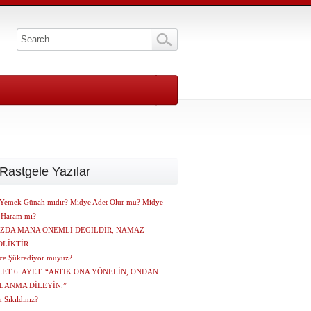
Rastgele Yazılar
Yemek Günah mıdır? Midye Adet Olur mu? Midye
 Haram mı?
ZDA MANA ÖNEMLİ DEGİLDİR, NAMAZ
LİKTİR..
nce Şükrediyor muyuz?
LET 6. AYET. “ARTIK ONA YÖNELİN, ONDAN
LANMA DİLEYİN.”
 Sıkıldınız?