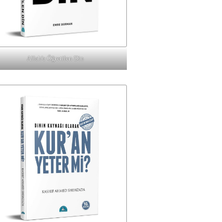
Allah'a Öğretilen Din