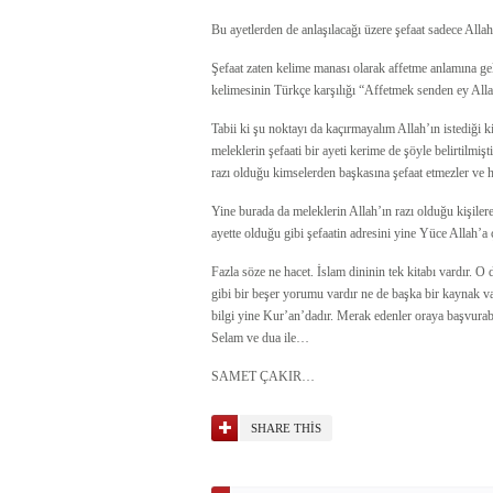
Bu ayetlerden de anlaşılacağı üzere şefaat sadece Allah
Şefaat zaten kelime manası olarak affetme anlamına ge
kelimesinin Türkçe karşılığı “Affetmek senden ey All
Tabii ki şu noktayı da kaçırmayalım Allah’ın istediği k
meleklerin şefaati bir ayeti kerime de şöyle belirtilmiş
razı olduğu kimselerden başkasına şefaat etmezler ve 
Yine burada da meleklerin Allah’ın razı olduğu kişilere
ayette olduğu gibi şefaatin adresini yine Yüce Allah’a ç
Fazla söze ne hacet. İslam dininin tek kitabı vardır. O
gibi bir beşer yorumu vardır ne de başka bir kaynak v
bilgi yine Kur’an’dadır. Merak edenler oraya başvurab
Selam ve dua ile…
SAMET ÇAKIR…
SHARE THIS