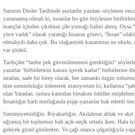
Sanırım Dinler Tarihinde asırlardır yazılan–söylenen onca 
yaramamış olmalı ki, insanlar bu gün böylesine biribirle
inançlar içinden çıkılmaz çile yumağı halini almış. Oysa 
yüce varlık” olarak yarattığı İnsanın görevi, “İnsan” ol
olmalıydı daha çok. Bu olağanüstü kazanımın ne okulu, 
var çünkü.
Tarihçiler “tarihe pek güvenilmemesi gerektiğini” söylerler
yazarlar ‘birbirlerinin kanını içecek kadar!’ birbirlerine
sıradan, sade bir birey olarak, her zamanki özgür ruhumun
tüm sorumluluğu üslenerek inanıyorum ki; kullarına “şa
olan Yaradan, onlara katından birtakım ödüller müjdelemi
İnsanlığın harlı mutfağında pişip-yananlar hak ederdi önc
Samimiyetsizliğin. Riyakarlığın. Akılalmaz ahlak ve akıl
uğramış bir toplumun hali açık-seçik ortada iken. Hala iy
gelecek güzel günlerden. Ve çağı olanca çılgınlığıyla yaş