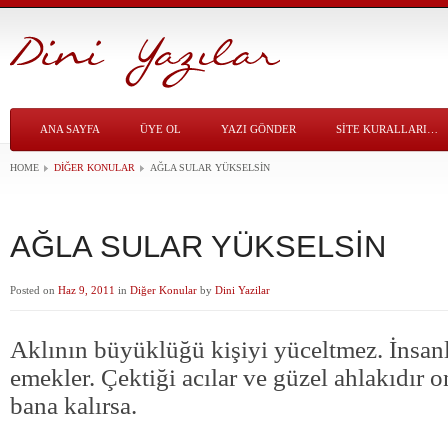
ANA SAYFA
ÜYE OL
YAZI GÖNDER
SITE KURALLARI…
HOME
DIĞER KONULAR
AĞLA SULAR YÜKSELSİN
AĞLA SULAR YÜKSELSİN
Posted on
Haz 9, 2011
in
Diğer Konular
by
Dini Yazilar
Aklının büyüklüğü kişiyi yüceltmez. İnsanl
emekler. Çektiği acılar ve güzel ahlakıdır o
bana kalırsa.