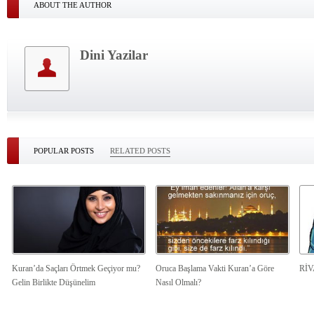
ABOUT THE AUTHOR
Dini Yazilar
POPULAR POSTS
RELATED POSTS
Kuran’da Saçları Örtmek Geçiyor mu?
Oruca Başlama Vakti Kuran’a Göre
Rİ
Gelin Birlikte Düşünelim
Nasıl Olmalı?