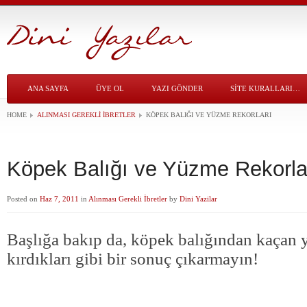
ANA SAYFA
ÜYE OL
YAZI GÖNDER
SITE KURALLARI…
HOME
ALINMASI GEREKLI İBRETLER
KÖPEK BALIĞI VE YÜZME REKORLARI
Köpek Balığı ve Yüzme Rekorla
Posted on
Haz 7, 2011
in
Alınması Gerekli İbretler
by
Dini Yazilar
Başlığa bakıp da, köpek balığından kaçan 
kırdıkları gibi bir sonuç çıkarmayın!