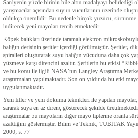
Saniyenin yüzde birinin bile altın madalyayı belirlediği 
yarışmacılar açısından suyun vücutlarının üzerinde oluşt
oldukça önemlidir. Bu nedenle birçok yüzücü, sürtünme d
indirecek yeni mayoları tercih etmektedir.
Köpek balıkları üzerinde taramalı elektron mikroskobuyla
balığın derisinin şeritler içerdiği görülmüştür. Şeritler, d
spiralleri oluşturarak suyu balığın vücuduna daha çok yap
yüzmeye karşı direncini azaltır. Şeritlerin bu etkisi “Ribble
ve bu konu ile ilgili NASA`nın Langley Araştırma Merke
araştırmaları yapılmaktadır. Son on yıldır da bu etki may
uygulanmaktadır.
Yeni lifler ve yeni dokuma teknikleri ile yapılan mayol
sararak suya en az direnç gösterecek şekilde üretilmekted
araştırmalar bu mayoların diğer mayo tiplerine oranla sü
azalttığını göstermiştir. Bilim ve Teknik, TUBİTAK Yayı
2000, s. 77