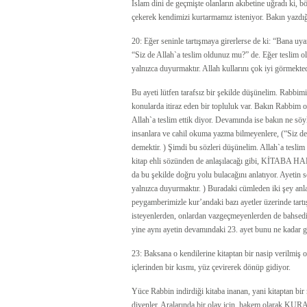
İslam dini de geçmişte olanların akıbetine uğradı ki, bö
çekerek kendimizi kurtarmamız isteniyor. Bakın yazd
20: Eğer seninle tartışmaya girerlerse de ki: “Bana uya
“Siz de Allah`a teslim oldunuz mu?” de. Eğer teslim o
yalnızca duyurmaktır. Allah kullarını çok iyi görmekted
Bu ayeti lütfen tarafsız bir şekilde düşünelim. Rabbim
konularda itiraz eden bir topluluk var. Bakın Rabbim on
Allah`a teslim ettik diyor. Devamında ise bakın ne söyl
insanlara ve cahil okuma yazma bilmeyenlere, (“Siz de
demektir. ) Şimdi bu sözleri düşünelim. Allah`a teslim
kitap ehli sözünden de anlaşılacağı gibi, KİTABA
da bu şekilde doğru yolu bulacağını anlatıyor. Ayetin 
yalnızca duyurmaktır. ) Buradaki cümleden iki şey anla
peygamberimizle kur’andaki bazı ayetler üzerinde tartı
isteyenlerden, onlardan vazgeçmeyenlerden de bahsedild
yine aynı ayetin devamındaki 23. ayet bunu ne kadar gü
23: Baksana o kendilerine kitaptan bir nasip verilmiş o
içlerinden bir kısmı, yüz çevirerek dönüp gidiyor.
Yüce Rabbin indirdiği kitaba inanan, yani kitaptan bir 
diyenler. Aralarında bir olay için, hakem olarak KURA