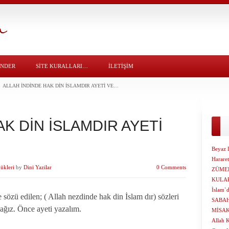
ÖNDER
SITE KURALLARI…
İLETİŞİM
ALLAH İNDİNDE HAK DİN İSLAMDIR AYETİ VE…
K DİN İSLAMDIR AYETİ
Beyaz I
Harare
ükleri
by
Dini Yazilar
0 Comments
ZÜMER
KULAK
İslam`d
e sözü edilen; ( Allah nezdinde hak din İslam dır) sözleri
SABA
ağız. Önce ayeti yazalım.
MİSA
Allah 