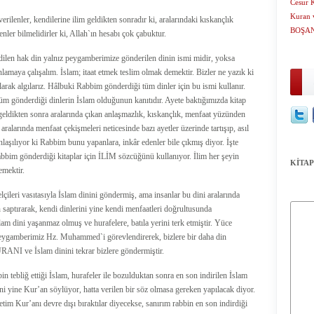
Cesur 
Kuran v
rilenler, kendilerine ilim geldikten sonradır ki, aralarındaki kıskançlık
BOŞA
enler bilmelidirler ki, Allah`ın hesabı çok çabuktur.
ilen hak din yalnız peygamberimize gönderilen dinin ismi midir, yoksa
amaya çalışalım. İslam; itaat etmek teslim olmak demektir. Bizler ne yazık ki
larak algılarız. Hâlbuki Rabbim gönderdiği tüm dinler için bu ismi kullanır.
m gönderdiği dinlerin İslam olduğunun kanıtıdır. Ayete baktığımızda kitap
m geldikten sonra aralarında çıkan anlaşmazlık, kıskançlık, menfaat yüzünden
ralarında menfaat çekişmeleri neticesinde bazı ayetler üzerinde tartışıp, asıl
laşılıyor ki Rabbim bunu yapanlara, inkâr edenler bile çıkmış diyor. İşte
bim gönderdiği kitaplar için İLİM sözcüğünü kullanıyor. İlim her şeyin
KİTAP
emektir.
ileri vasıtasıyla İslam dinini göndermiş, ama insanlar bu dini aralarında
 saptırarak, kendi dinlerini yine kendi menfaatleri doğrultusunda
lam dini yaşanmaz olmuş ve hurafelere, batıla yerini terk etmiştir. Yüce
Peygamberimiz Hz. Muhammed`i görevlendirerek, bizlere bir daha din
RANI ve İslam dinini tekrar bizlere göndermiştir.
tebliğ ettiği İslam, hurafeler ile bozulduktan sonra en son indirilen İslam
i yine Kur’an söylüyor, hatta verilen bir söz olmasa gereken yapılacak diyor.
 Kur’anı devre dışı bıraktılar diyecekse, sanırım rabbin en son indirdiği