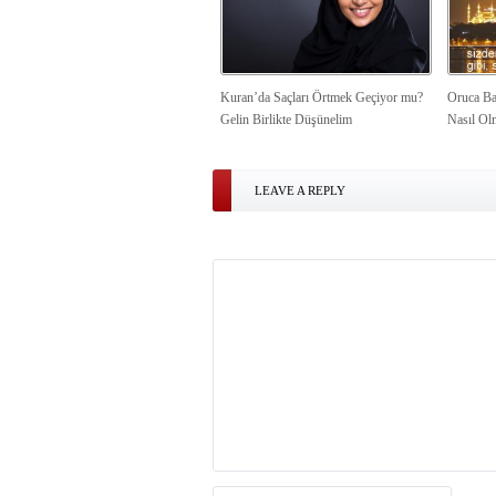
Kuran’da Saçları Örtmek Geçiyor mu?
Oruca Ba
Gelin Birlikte Düşünelim
Nasıl Ol
LEAVE A REPLY