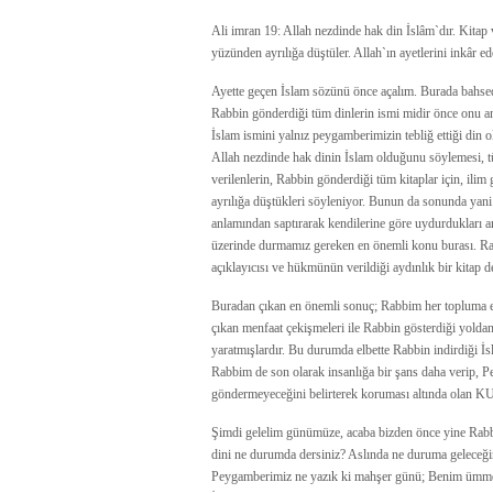
Ali imran 19: Allah nezdinde hak din İslâm`dır. Kitap ve
yüzünden ayrılığa düştüler. Allah`ın ayetlerini inkâr ed
Ayette geçen İslam sözünü önce açalım. Burada bahsed
Rabbin gönderdiği tüm dinlerin ismi midir önce onu anl
İslam ismini yalnız peygamberimizin tebliğ ettiği din o
Allah nezdinde hak dinin İslam olduğunu söylemesi, tü
verilenlerin, Rabbin gönderdiği tüm kitaplar için, ili
ayrılığa düştükleri söyleniyor. Bunun da sonunda yani a
anlamından saptırarak kendilerine göre uydurdukları an
üzerinde durmamız gereken en önemli konu burası. Rab
açıklayıcısı ve hükmünün verildiği aydınlık bir kitap d
Buradan çıkan en önemli sonuç; Rabbim her topluma elç
çıkan menfaat çekişmeleri ile Rabbin gösterdiği yoldan
yaratmışlardır. Bu durumda elbette Rabbin indirdiği İs
Rabbim de son olarak insanlığa bir şans daha verip, 
göndermeyeceğini belirterek koruması altında olan KU
Şimdi gelelim günümüze, acaba bizden önce yine Rabbin 
dini ne durumda dersiniz? Aslında ne duruma geleceğin
Peygamberimiz ne yazık ki mahşer günü; Benim ümmetim