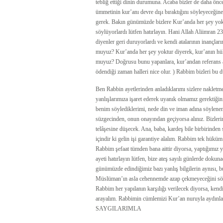
tebliğ ettiği dinin durumuna. Acaba bizler de daha 
ümmetinin kur’anı devre dışı bıraktığını söyleyeceğin
gerek. Bakın günümüzde bizlere Kur’anda her şey yokt
söylüyorlardı lütfen hatırlayın. Hani Allah Aliimran
diyenler geri duruyorlardı ve kendi atalarının inançlar
muyuz? Kur’anda her şey yoktur diyerek, kur’anın hük
muyuz? Doğrusu bunu yapanlara, kur’andan referans a
ödendiği zaman halleri nice olur. ) Rabbim bizleri bu
Ben Rabbin ayetlerinden anladıklarımı sizlere nakletm
yanlışlarımıza işaret ederek uyanık olmamız gerektiğini
benim söylediklerimi, nede din ve iman adına söylene
süzgecinden, onun onayından geçiyorsa alınız. Bizler
telâşesine düşecek. Ana, baba, kardeş bile birbirinde
içindir ki gelin işi garantiye alalım. Rabbim tek hükü
Rabbim şefaat tümden bana aittir diyorsa, yaptığımız y
ayeti hatırlayın lütfen, bize ateş sayılı günlerde dokuna
günümüzde edindiğimiz bazı yanlış bilgilerin aynısı, b
Müslüman’ın asla cehennemde azap çekmeyeceğini söyl
Rabbim her yapılanın karşılığı verilecek diyorsa, kend
arayalım. Rabbimin cümlemizi Kur’an nuruyla aydınlana
SAYGILARIMLA