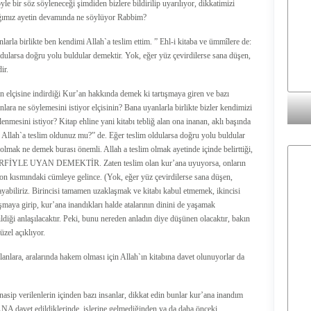
yle bir söz söyleneceği şimdiden bizlere bildirilip uyarılıyor, dikkatimizi
ığımız ayetin devamında ne söylüyor Rabbim?
nlarla birlikte ben kendimi Allah`a teslim ettim. ” Ehl-i kitaba ve ümmîlere de:
ldularsa doğru yolu buldular demektir. Yok, eğer yüz çevirdilerse sana düşen,
ir.
in elçisine indirdiği Kur’an hakkında demek ki tartışmaya giren ve bazı
lara ne söylemesini istiyor elçisinin? Bana uyanlarla birlikte bizler kendimizi
enmesini istiyor? Kitap ehline yani kitabı tebliğ alan ona inanan, aklı başında
 Allah`a teslim oldunuz mu?” de. Eğer teslim oldularsa doğru yolu buldular
 olmak ne demek burası önemli. Allah a teslim olmak ayetinde içinde belirttiği,
 HARFİYLE UYAN DEMEKTİR. Zaten teslim olan kur’ana uyuyorsa, onların
son kısmındaki cümleye gelince. (Yok, eğer yüz çevirdilerse sana düşen,
yabiliriz. Birincisi tamamen uzaklaşmak ve kitabı kabul etmemek, ikincisi
şmaya girip, kur’ana inandıkları halde atalarının dinini de yaşamak
iği anlaşılacaktır. Peki, bunu nereden anladın diye düşünen olacaktır, bakın
zel açıklıyor.
lanlara, aralarında hakem olması için Allah`ın kitabına davet olunuyorlar da
nasip verilenlerin içinden bazı insanlar, dikkat edin bunlar kur’ana inandım
NA davet edildiklerinde, işlerine gelmediğinden ya da daha önceki