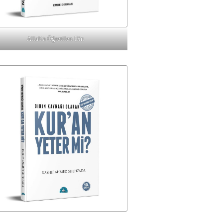
Allah'a Öğretilen Din