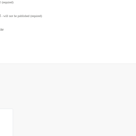
e
(required)
l
- will not be published
(required)
ite