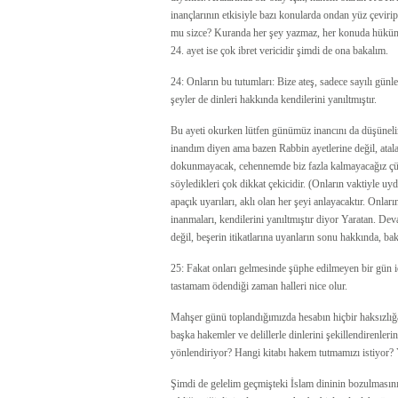
inançlarının etkisiyle bazı konularda ondan yüz çevi
mu sizce? Kuranda her şey yazmaz, her konuda hüküm yo
24. ayet ise çok ibret vericidir şimdi de ona bakalım.
24: Onların bu tutumları: Bize ateş, sadece sayılı gün
şeyler de dinleri hakkında kendilerini yanıltmıştır.
Bu ayeti okurken lütfen günümüz inancını da düşünelim
inandım diyen ama bazen Rabbin ayetlerine değil, atalar
dokunmayacak, cehennemde biz fazla kalmayacağız çünk
söyledikleri çok dikkat çekicidir. (Onların vaktiyle uydu
apaçık uyarıları, aklı olan her şeyi anlayacaktır. Onlar
inanmaları, kendilerini yanıltmıştır diyor Yaratan. D
değil, beşerin itikatlarına uyanların sonu hakkında, ba
25: Fakat onları gelmesinde şüphe edilmeyen bir gün i
tastamam ödendiği zaman halleri nice olur.
Mahşer günü toplandığımızda hesabın hiçbir haksızlı
başka hakemler ve delillerle dinlerini şekillendirenleri
yönlendiriyor? Hangi kitabı hakem tutmamızı istiyor? 
Şimdi de gelelim geçmişteki İslam dininin bozulmas