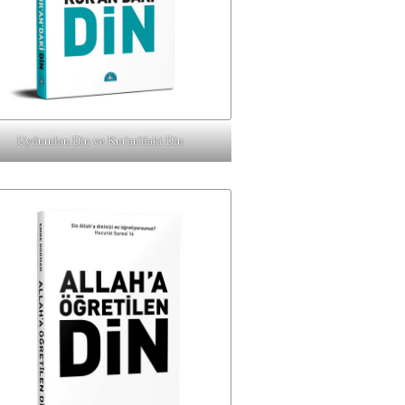
Uydurulan Din ve Kur'an'daki Din