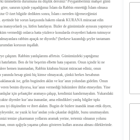
önceki ümmetlerin durumuna mı düştük dersiniz? Peygamberimiz mahşer günü
e göre, sanırım içinde yaşadığımız İslam da Rabbin emrettiği İslam olmasa
ur O özet bilgidir dedikten sonra, İslam ı nereden öğreneceğimizi
 23. ayetinde bir sorun karşısında hakem olarak KURANA müracaat edin
ına inanıyorlardı ya, lütfen hatırlayın. Bizler de günümüzde aynısını yapmıyor
üm vermediği onlarca hatta yüzlerce konularda rivayetleri hakem tutmuyor
lmayanlara rabbim apaçık ne diyordu? (herkese kazandığı şeyler tastamam
 durumdan korusun inşallah.
eye çalıştım. Rabbim yanlışlarımı affetsin. Günümüzdeki yaptığımız
 hatırlattım. Ben de bir beşerim elbette hata yaparım. Onun içindir ki ne
nlere hemen inanmadan, Rabbin kitabına bizzat müracaat ediniz, onun
in yanında hesap günü hiç kimse olmayacak, çünkü herkes hesabının
n saklanacak ise, gelin bugünden aklın ve kur’anın yolundan gidelim. Onun
m veren benim diyorsa, kur’anın vermediği hükümlere iltifat etmeyelim. Yine
anlışlar için şefaatçiler aramaya çalışıp, kendimizi kandırmayalım. Yukarıdaki
caktır diyenler kur’ana inananlar, ama edindikleri yanlış bilgiler tıpkı
unu iyi düşünelim ve ibret alalım. Bugün de bizlere inandık iman ettik diyen,
eyenler, ne yazık ki kur’andan yola çıkanlar değildir, bunu unutmayalım.
imizi temize çıkarmanın yollarını aramak yerine, tertemiz olmanın yolunu
n, onun ışığıyla yaşama çabası gösteren kulları arasına alması dileklerimle.