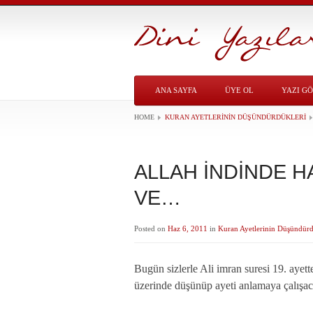
ANA SAYFA
ÜYE OL
YAZI G
HOME
KURAN AYETLERININ DÜŞÜNDÜRDÜKLERI
ALLAH İNDİNDE HA
VE…
Posted on
Haz 6, 2011
in
Kuran Ayetlerinin Düşündürd
Bugün sizlerle Ali imran suresi 19. ayett
üzerinde düşünüp ayeti anlamaya çalışac