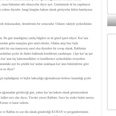
rip, onun hükmüne tabi olmuyorlar diyor ayet. Günümüzde de bu yapılmıyor
ktur diyenler, hangi kitapları hakem olarak görüyorlar lütfen hatırlayınız.
lerde dokunacaktır, demelerinin bir sonucudur. Onların vaktiyle uydurdukları
. Bu gün inandığımız yanlış bilgilere ne de güzel işaret ediyor. Kur’ana
ından gelen inançlara göre amel edenler, Allahın ateşi bize fazla
ü biz ona inanıyoruz nasıl olsa diyenlere bir cevap olarak, Rabbimin
rdukları şeyler de dinleri hakkında kendilerini yanıltmıştır. ) İşte kur’an işte
ın kur’anın hiç bahsetmedikleri ve kendilerince uydurdukları rivayetlere
evamındaki ayet bu şekilde kur’andan uzaklaşan kur’anın hükümlerine göre
kın ne diyor?
çin topladığımız ve hiçbir haksızlığa uğramaksızın herkese kazandığı şeyler
ğa uğramadan görüleceği gün, yalnız kur’anı hakem olarak görmeyenlerin
n halleri nice olur diyor, Yüceler yücesi Rabbim. Sizce bu sözler bizleri nereye
Yorum ve karar sizlerin.
ının ve Rabbin en son din olarak gönderdiği KURAN ve peygamberimizin