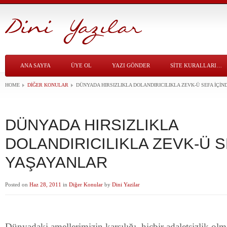
ANA SAYFA
ÜYE OL
YAZI GÖNDER
SITE KURALLARI…
HOME
DIĞER KONULAR
DÜNYADA HIRSIZLIKLA DOLANDIRICILIKLA ZEVK-Ü SEFA İÇİ
DÜNYADA HIRSIZLIKLA
DOLANDIRICILIKLA ZEVK-Ü S
YAŞAYANLAR
Posted on
Haz 28, 2011
in
Diğer Konular
by
Dini Yazilar
Dünyadaki amellerimizin karşılığı, hiçbir adaletsizlik olm