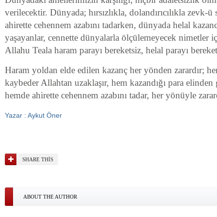
verilecektir. Dünyada; hırsızlıkla, dolandırıcılıkla zevk-ü 
ahirette cehennem azabını tadarken, dünyada helal kazancı
yaşayanlar, cennette dünyalarla ölçülemeyecek nimetler iç
Allahu Teala haram parayı bereketsiz, helal parayı bereketl
Haram yoldan elde edilen kazanç her yönden zarardır; h
kaybeder Allahtan uzaklaşır, hem kazandığı para elinden g
hemde ahirette cehennem azabını tadar, her yönüyle zarard
Yazar : Aykut Öner
SHARE THIS
ABOUT THE AUTHOR