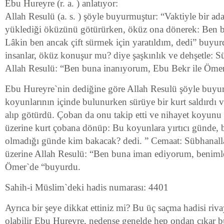
Ebu Hureyre (r. a. ) anlatıyor:
Allah Resulü (a. s. ) şöyle buyurmuştur: “Vaktiyle bir a
yüklediği öküzünü götürürken, öküz ona dönerek: Ben bu
Lâkin ben ancak çift sürmek için yaratıldım, dedi” buyu
insanlar, öküz konuşur mu? diye şaşkınlık ve dehşetle: Sü
Allah Resulü: “Ben buna inanıyorum, Ebu Bekr ile Öme
Ebu Hureyre`nin dediğine göre Allah Resulü şöyle buyur
koyunlarının içinde bulunurken sürüye bir kurt saldırdı 
alıp götürdü. Çoban da onu takip etti ve nihayet koyunu
üzerine kurt çobana dönüp: Bu koyunlara yırtıcı günde, 
olmadığı günde kim bakacak? dedi. ” Cemaat: Sübhanall
üzerine Allah Resulü: “Ben buna iman ediyorum, benimle
Ömer`de “buyurdu.
Sahih-i Müslim`deki hadis numarası: 4401
Ayrıca bir şeye dikkat ettiniz mi? Bu üç saçma hadisi ri
olabilir Ebu Hureyre, nedense genelde hep ondan çıkar bu