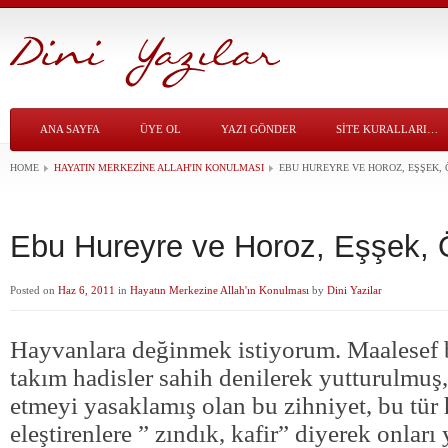
ANA SAYFA
ÜYE OL
YAZI GÖNDER
SITE KURALLARI…
HOME
HAYATIN MERKEZINE ALLAH'IN KONULMASI
EBU HUREYRE VE HOROZ, EŞŞEK,
Ebu Hureyre ve Horoz, Eşşek,
Posted on
Haz 6, 2011
in
Hayatın Merkezine Allah'ın Konulması
by
Dini Yazilar
Hayvanlara değinmek istiyorum. Maalesef 
takım hadisler sahih denilerek yutturulmuş,
etmeyi yasaklamış olan bu zihniyet, bu tür 
eleştirenlere ” zındık, kafir” diyerek onlar