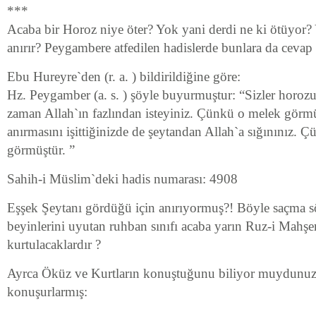
***
Acaba bir Horoz niye öter? Yok yani derdi ne ki ötüyor? 
anırır? Peygambere atfedilen hadislerde bunlara da cevap b
Ebu Hureyre`den (r. a. ) bildirildiğine göre:
Hz. Peygamber (a. s. ) şöyle buyurmuştur: “Sizler horozun
zaman Allah`ın fazlından isteyiniz. Çünkü o melek görm
anırmasını işittiğinizde de şeytandan Allah`a sığınınız. 
görmüştür. ”
Sahih-i Müslim`deki hadis numarası: 4908
Eşşek Şeytanı gördüğü için anırıyormuş?! Böyle saçma sö
beyinlerini uyutan ruhban sınıfı acaba yarın Ruz-i Mahşer
kurtulacaklardır ?
Ayrca Öküz ve Kurtların konuştuğunu biliyor muydunuz
konuşurlarmış: