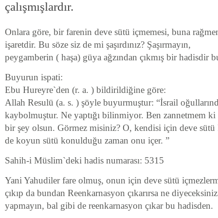
çalışmışlardır.
Onlara göre, bir farenin deve sütü içmemesi, buna rağme
işaretdir. Bu söze siz de mi şaşırdınız? Şaşırmayın,
peygamberin ( haşa) güya ağzından çıkmış bir hadisdir b
Buyurun ispati:
Ebu Hureyre`den (r. a. ) bildirildiğine göre:
Allah Resulü (a. s. ) şöyle buyurmuştur: “İsrail oğulları
kaybolmuştur. Ne yaptığı bilinmiyor. Ben zannetmem ki
bir şey olsun. Görmez misiniz? O, kendisi için deve sü
de koyun sütü konulduğu zaman onu içer. ”
Sahih-i Müslim`deki hadis numarası: 5315
Yani Yahudiler fare olmuş, onun için deve sütü içmezlerm
çıkıp da bundan Reenkarnasyon çıkarırsa ne diyeceksini
yapmayın, bal gibi de reenkarnasyon çıkar bu hadisden.