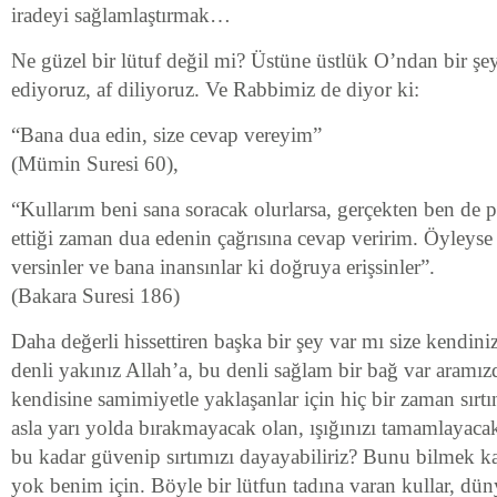
iradeyi sağlamlaştırmak…
Ne güzel bir lütuf değil mi? Üstüne üstlük O’ndan bir şey
ediyoruz, af diliyoruz. Ve Rabbimiz de diyor ki:
“Bana dua edin, size cevap vereyim”
(Mümin Suresi 60),
“Kullarım beni sana soracak olurlarsa, gerçekten ben de
ettiği zaman dua edenin çağrısına cevap veririm. Öyleyse 
versinler ve bana inansınlar ki doğruya erişsinler”.
(Bakara Suresi 186)
Daha değerli hissettiren başka bir şey var mı size kendin
denli yakınız Allah’a, bu denli sağlam bir bağ var aramı
kendisine samimiyetle yaklaşanlar için hiç bir zaman sır
asla yarı yolda bırakmayacak olan, ışığınızı tamamlayac
bu kadar güvenip sırtımızı dayayabiliriz? Bunu bilmek k
yok benim için. Böyle bir lütfun tadına varan kullar, dün