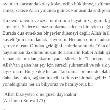
oyunları karşısında kolay kolay ezilip bükülmez, üzülmez
etmez; sadece Allah yolunda gitmek konusunda endişe du
Bu denli önemli ve özel bir durumu hayatımıza, günlük y
etmeliyiz. Sadece namaz sonlarına eklenen bir eylem deği
Burada dua etmekten bir şeyler dilemeyi değil; Allah’la i
kastettiğimi tekrarlamak istiyorum. Her anın onun iradesi
işin ve oluşun O’ndan geldiğini, eninde sonunda O’na d
hayatımızın da ölümümüzün de alemlerin Rabbi Allah içi
zaman aklımızdan çıkartmayarak sürekli bir “hatırlama” i
Allah’tan gelen her şey için sürekli şükretmeli ve sık sık
layık olanı. Bu şekilde her an “kul olma” bilincinde olabi
daha dayanıklı, sağlam iradeli, korkusuz bir hale geliriz
yöneldiğimiz her an biliyoruz ve hatırlıyoruz ki:
“Allah bize yeter, o ne güzel dayanaktır”.
(Ali İmran Suresi 173)