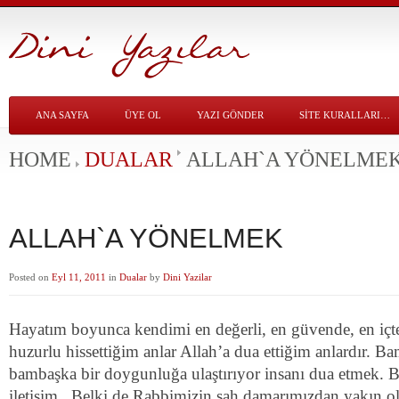
ANA SAYFA
ÜYE OL
YAZI GÖNDER
SITE KURALLARI…
HOME
DUALAR
ALLAH`A YÖNELME
ALLAH`A YÖNELMEK
Posted on
Eyl 11, 2011
in
Dualar
by
Dini Yazilar
Hayatım boyunca kendimi en değerli, en güvende, en içt
huzurlu hissettiğim anlar Allah’a dua ettiğim anlardır. B
bambaşka bir doygunluğa ulaştırıyor insanı dua etmek. B
iletişim.. Belki de Rabbimizin şah damarımızdan yakın 