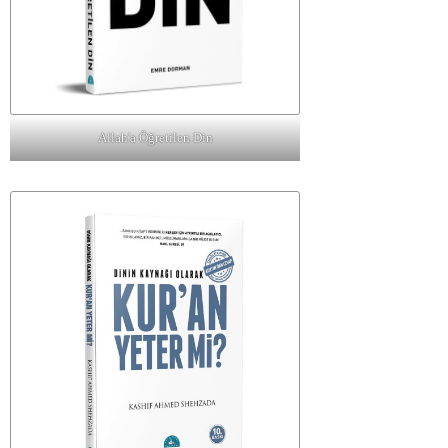
Allah'a Öğretilen Din