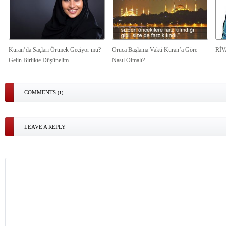
Kuran’da Saçları Örtmek Geçiyor mu?
Oruca Başlama Vakti Kuran’a Göre
Rİ
Gelin Birlikte Düşünelim
Nasıl Olmalı?
COMMENTS
(1)
LEAVE A REPLY