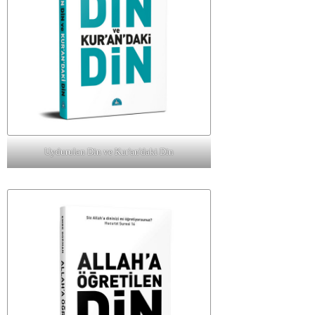
Uydurulan Din ve Kur'an'daki Din