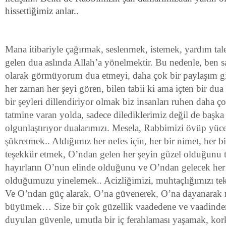
hissettiğimiz anlar..
Mana itibariyle çağırmak, seslenmek, istemek, yardım tal
gelen dua aslında Allah’a yönelmektir. Bu nedenle, ben s
olarak görmüyorum dua etmeyi, daha çok bir paylaşım g
her zaman her şeyi gören, bilen tabii ki ama içten bir du
bir şeyleri dillendiriyor olmak biz insanları ruhen daha ç
tatmine varan yolda, sadece dilediklerimiz değil de başka 
olgunlaştırıyor dualarımızı. Mesela, Rabbimizi övüp yüc
şükretmek.. Aldığımız her nefes için, her bir nimet, her bir
teşekkür etmek, O’ndan gelen her şeyin güzel olduğunu tek
hayırların O’nun elinde olduğunu ve O’ndan gelecek he
olduğumuzu yinelemek.. Acizliğimizi, muhtaçlığımızı tekr
Ve O’ndan güç alarak, O’na güvenerek, O’na dayanarak
büyümek… Size bir çok güzellik vaadedene ve vaadind
duyulan güvenle, umutla bir iç ferahlaması yaşamak, ko