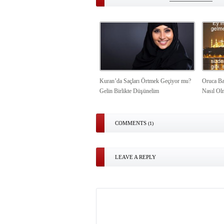
Kuran’da Saçları Örtmek Geçiyor mu?
Oruca Ba
Gelin Birlikte Düşünelim
Nasıl Ol
COMMENTS
(1)
LEAVE A REPLY