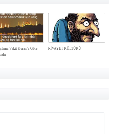
şlama Vakti Kuran’a Göre
RİVAYET KÜLTÜRÜ
malı?