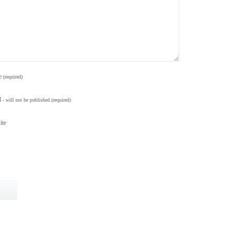
e
(required)
l
- will not be published
(required)
ite