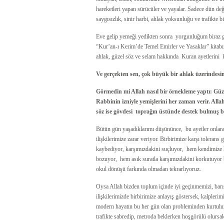
hareketleri yapan sürücüler ve yayalar. Sadece dün değ
saygısızlık, sinir harbi, ahlak yoksunluğu ve trafikte 
Eve gelip yemeği yedikten sonra yorgunluğum biraz g
“Kur’an-ı Kerim’de Temel Emirler ve Yasaklar” kitabına
ahlak, güzel söz ve selam hakkında Kuran ayetlerini 
Ve gerçekten sen, çok büyük bir ahlak üzerindesi
Görmedin mi Allah nasıl bir örnekleme yaptı: Güzel
Rabbinin izniyle yemişlerini her zaman verir. Allah
söz ise gövdesi toprağın üstünde destek bulmuş b
Bütün gün yaşadıklarımı düşününce, bu ayetler onlara
ilişkilerimize zarar veriyor. Birbirimize karşı tolera
kaybediyor, karşımızdakini suçluyor, hem kendimize h
bozuyor, hem asık suratla karşımızdakini korkutuyor 
okul dönüşü farkında olmadan tekrarlıyoruz.
Oysa Allah bizden toplum içinde iyi geçinmemizi, bar
ilişkilerimizde birbirimize anlayış göstersek, kalpleri
modern hayatın bu her gün olan probleminden kurtulur,
trafikte sabredip, metroda beklerken hoşgörülü olursa