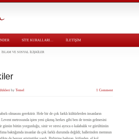
ÖNDER
SITE KURALLARI…
İLETİŞİM
İSLAM VE SOSYAL İLIŞKILER
iler
dükleri
by
Temel
1 Comment
abırlı olmasını gerektirir. Hele bir de çok farklı kültürlerden insanların
event metrosunda işten yeni çıkmış herkes gibi ben de trenin gelmesini
ir günün bütün yorgunluğu, sinir ve stresi ayrıca o kalabalık ve gürültünün
afıma baktığımda insanlar da çok farklı durumda değildi; hallerinden memnun
ikte de benzer görüntüler vardı. Birbirine bağıran, küfreden, el kol