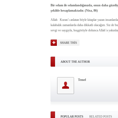
Bir selam ile selamlandığınızda, onun daha güzeliy
şekilde hesaplamaktadır. (Nisa, 86)
Allah Kuran’ı anlatan böyle kitaplar yazan insanlardan
kalabalık zamanlarda daha dikkatli olacağım. Siz de bu
sevgi ve saygıyla, hoşgörüyle dolunca Allah’a yakınlaş
SHARE THIS
ABOUT THE AUTHOR
Temel
POPULAR POSTS
RELATED POSTS