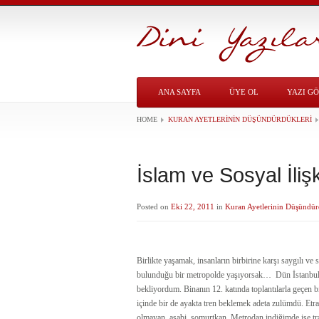
ANA SAYFA
ÜYE OL
YAZI G
HOME
KURAN AYETLERININ DÜŞÜNDÜRDÜKLERI
İslam ve Sosyal İlişk
Posted on
Eki 22, 2011
in
Kuran Ayetlerinin Düşündür
Birlikte yaşamak, insanların birbirine karşı saygılı ve s
bulunduğu bir metropolde yaşıyorsak… Dün İstanbul L
bekliyordum. Binanın 12. katında toplantılarla geçen b
içinde bir de ayakta tren beklemek adeta zulümdü. Etr
olmayan, asabi, somurtkan. Metrodan indiğimde ise traf