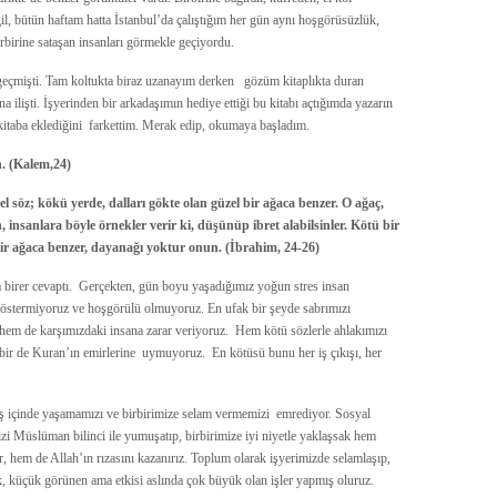
il, bütün haftam hatta İstanbul’da çalıştığım her gün aynı hoşgörüsüzlük,
birbirine sataşan insanları görmekle geçiyordu.
eçmişti. Tam koltukta biraz uzanayım derken gözüm kitaplıkta duran
 ilişti. İşyerinden bir arkadaşımın hediye ettiği bu kitabı açtığımda yazarın
kitaba eklediğini farkettim. Merak edip, okumaya başladım.
n. (Kalem,24)
 söz; kökü yerde, dalları gökte olan güzel bir ağaca benzer. O ağaç,
, insanlara böyle örnekler verir ki, düşünüp ibret alabilsinler. Kötü bir
ir ağaca benzer, dayanağı yoktur onun. (İbrahim, 24-26)
 birer cevaptı. Gerçekten, gün boyu yaşadığımız yoğun stres insan
ns göstermiyoruz ve hoşgörülü olmuyoruz. En ufak bir şeyde sabrımızı
em de karşımızdaki insana zarar veriyoruz. Hem kötü sözlerle ahlakımızı
bir de Kuran’ın emirlerine uymuyoruz. En kötüsü bunu her iş çıkışı, her
ış içinde yaşamamızı ve birbirimize selam vermemizi emrediyor. Sosyal
mizi Müslüman bilinci ile yumuşatıp, birbirimize iyi niyetle yaklaşsak hem
 hem de Allah’ın rızasını kazanırız. Toplum olarak işyerimizde selamlaşıp,
k, küçük görünen ama etkisi aslında çok büyük olan işler yapmış oluruz.