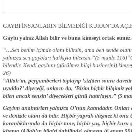
GAYBI İNSANLARIN BİLMEDİĞİ KURAN’DA AÇI
Gaybı yalnız Allah bilir ve buna kimseyi ortak etmez.
“…Sen benim içimde olanı bilirsin, ama ben sende olanı
yalnızca sen gaybları hakkıyla bilensin.”(5 maide 116)“
bilendir. Kendi gaybını (görülmez bilgi hazinesini) kimse
26)
“Allah’ın, peygamberleri toplayıp ‘siz(den sonra davetin
uyuldu?’ diyeceği, onların da, ‘Bizim hiçbir bilgimiz y
bilen ancak sensin’ diyecekleri günü hatırlayın.” (5 ma
Gaybın anahtarları yalnızca O’nun katındadır. Onları 
ve denizde olanı da bilir. Hiçbir yaprak düşmez ki onu 
karanlıklarında da hiçbir tane, hiçbir yaş, hiçbir kuru 
kitapta (Allah’ın bilgisi dahilinde) olmasın.(6 enam 59