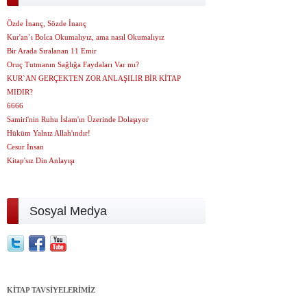
Özde İnanç, Sözde İnanç
Kur'an`ı Bolca Okumalıyız, ama nasıl Okumalıyız
Bir Arada Sıralanan 11 Emir
Oruç Tutmanın Sağlığa Faydaları Var mı?
KUR`AN GERÇEKTEN ZOR ANLAŞILIR BİR KİTAP
MIDIR?
6666
Samiri'nin Ruhu İslam'ın Üzerinde Dolaşıyor
Hüküm Yalnız Allah'ındır!
Cesur İnsan
Kitap'sız Din Anlayışı
Sosyal Medya
KİTAP TAVSİYELERİMİZ