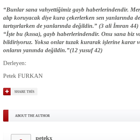
“Bunlar sana vahyettiğimiz gayb haberlerindendir. Me
alıp koruyacak diye kura çekerlerken sen yanlarında d
tartışırlarken de yanlarında değildin.” (3 ali İmran 44)
“İşte bu (kıssa), gayb haberlerindendir. Onu sana biz va
bildiriyoruz. Yoksa onlar tuzak kurarak işlerine karar 
onların yanında değildin.”(12 yusuf 42)
Derleyen:
Petek FURKAN
SHARE THIS
ABOUT THE AUTHOR
petekx