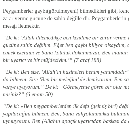
Peygamberler gaybı(görülmeyeni) bilmedikleri gibi, kendi
zarar verme gücüne de sahip değillerdir. Peygamberlerin g
mesajı iletmektir.
“De ki: ‘Allah dilemedikçe ben kendime bir zarar verme 
gücüne sahip değilim. Eğer ben gaybı biliyor olsaydım, 
etmek isterdim ve bana kötülük dokunmazdı. Ben inanan 
bir uyarıcı ve bir müjdeciyim.’” (7 araf 188)
“De ki: Ben size, ‘Allah’ın hazineleri benim yanımdadır
da bilmem. Size ‘Ben bir meleğim’ de demiyorum. Ben s
vahye uyuyorum.” De ki: “Görmeyenle gören bir olur m
misiniz?” (6 enam 50)
“De ki: «Ben peygamberlerden ilk defa (gelmiş biri) deği
yapılacağını bilmem. Ben, bana vahyolunmakta buluna
uymuyorum. Ben (Allahın apaçık uyarıcıdan başkası da 