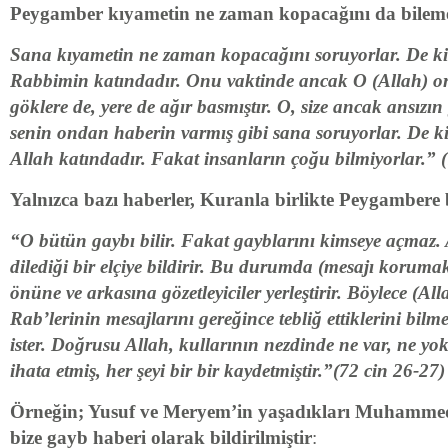
Peygamber kıyametin ne zaman kopacağını da bilem
Sana kıyametin ne zaman kopacağını soruyorlar. De ki
Rabbimin katındadır. Onu vaktinde ancak O (Allah) or
göklere de, yere de ağır basmıştır. O, size ancak ansızın
senin ondan haberin varmış gibi sana soruyorlar. De ki
Allah katındadır. Fakat insanların çoğu bilmiyorlar.” 
Yalnızca bazı haberler, Kuranla birlikte Peygambere bi
“O bütün gaybı bilir. Fakat gayblarını kimseye açmaz. 
dilediği bir elçiye bildirir. Bu durumda (mesajı korumak 
önüne ve arkasına gözetleyiciler yerleştirir. Böylece (Alla
Rab’lerinin mesajlarını gereğince tebliğ ettiklerini bilm
ister. Doğrusu Allah, kullarının nezdinde ne var, ne yoks
ihata etmiş, her şeyi bir bir kaydetmiştir.”(72 cin 26-27)
Örneğin; Yusuf ve Meryem’in yaşadıkları Muhamme
bize gayb haberi olarak bildirilmiştir
: