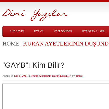
ANA SAYFA
ÜYE OL
YAZI GÖNDER
SITE KURALLARI…
HOME
KURAN AYETLERININ DÜŞÜN
“GAYB”ı Kim Bilir?
Posted on
Kas 8, 2011
in
Kuran Ayetlerinin Düşündürdükleri
by
petekx