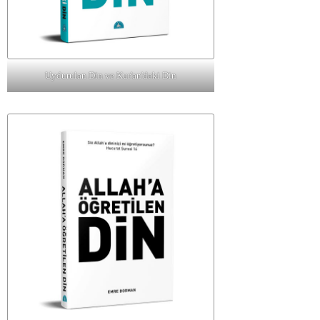
Uydurulan Din ve Kur'an'daki Din