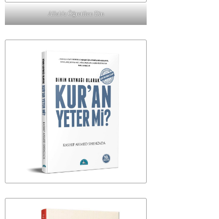
Allah'a Öğretilen Din