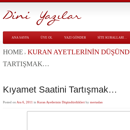
ANA SAYFA
ÜYE OL
YAZI GÖNDER
SITE KURALLARI…
HOME
KURAN AYETLERININ DÜŞÜN
TARTIŞMAK…
Kıyamet Saatini Tartışmak…
Posted on
Ara 6, 2011
in
Kuran Ayetlerinin Düşündürdükleri
by
mertaslan