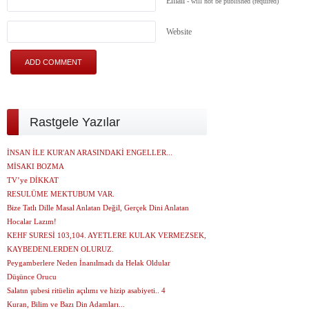
Email
- will not be published
(required)
Website
Rastgele Yazılar
İNSAN İLE KUR'AN ARASINDAKİ ENGELLER...
MİSAKI BOZMA
TV’ye DİKKAT
RESULÜME MEKTUBUM VAR.
Bize Tatlı Dille Masal Anlatan Değil, Gerçek Dini Anlatan
Hocalar Lazım!
KEHF SURESİ 103,104. AYETLERE KULAK VERMEZSEK,
KAYBEDENLERDEN OLURUZ.
Peygamberlere Neden İnanılmadı da Helak Oldular
Düşünce Orucu
Salatın şubesi ritüelin açılımı ve hizip asabiyeti.. 4
Kuran, Bilim ve Bazı Din Adamları...