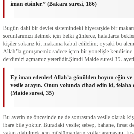
iman etsinler.” (Bakara suresi, 186)
Bugün dahi bir devlet sistemindeki hiyerarşide bir maka
sorunlarımızı iletmek için belki günlerce, hafatlarca bekler
kişiler sokarız ki, makama kabul edilelim; oysaki bu ale
Allah’la görüşmemiz sadece içten bir yönelişle kendisin
derdimizi açmamız yeterlidir.Şimdi Maide suresi 35. ayet
Ey iman edenler! Allah’a gönülden boyun eğin ve
vesile arayın. Onun yolunda cihad edin ki, felaha e
(Maide suresi, 35)
Bu ayetin ne öncesinde ne de sonrasında vesile olarak kişi
ibare bile yoktur. Buradaki vesile; sebep, bahane, fırsat d
yakın olabilmek için müslümanların yollar aramasını, fırsa