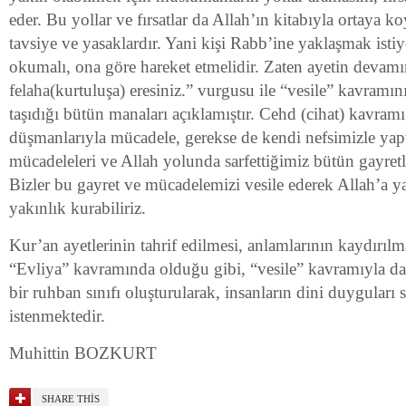
eder. Bu yollar ve fırsatlar da Allah’ın kitabıyla ortaya 
tavsiye ve yasaklardır. Yani kişi Rabb’ine yaklaşmak istiy
okumalı, ona göre hareket etmelidir. Zaten ayetin devamı
felaha(kurtuluşa) eresiniz.” vurgusu ile “vesile” kavramını
taşıdığı bütün manaları açıklamıştır. Cehd (cihat) kavramı
düşmanlarıyla mücadele, gerekse de kendi nefsimizle yap
mücadeleleri ve Allah yolunda sarfettiğimiz bütün gayretl
Bizler bu gayret ve mücadelemizi vesile ederek Allah’a ya
yakınlık kurabiliriz.
Kur’an ayetlerinin tahrif edilmesi, anlamlarının kaydırılm
“Evliya” kavramında olduğu gibi, “vesile” kavramıyla da İ
bir ruhban sınıfı oluşturularak, insanların dini duygular
istenmektedir.
Muhittin BOZKURT
SHARE THIS