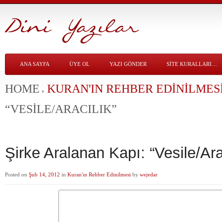
ANA SAYFA
ÜYE OL
YAZI GÖNDER
SITE KURALLARI…
HOME
KURAN'IN REHBER EDINILMES
“VESILE/ARACILIK”
Şirke Aralanan Kapı: “Vesile/Ara
Posted on
Şub 14, 2012
in
Kuran'ın Rehber Edinilmesi
by
wejedar