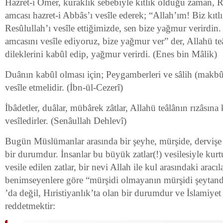
Hazret-i Ömer, kuraklık sebebiyle kıtlık olduğu zaman, R
amcası hazret-i Abbâs’ı vesîle ederek; “Allah’ım! Biz kı
Resûlullah’ı vesîle ettiğimizde, sen bize yağmur verirdin
amcasını vesîle ediyoruz, bize yağmur ver” der, Allahü te
dileklerini kabûl edip, yağmur verirdi. (Enes bin Mâlik)
Duânın kabûl olması için; Peygamberleri ve sâlih (makbûl
vesîle etmelidir. (İbn-ül-Cezerî)
İbâdetler, duâlar, mübârek zâtlar, Allahü teâlânın rızâsın
vesîledirler. (Senâullah Dehlevî)
Bugün Müslümanlar arasında bir şeyhe, mürşide, dervişe 
bir durumdur. İnsanlar bu büyük zatlar(!) vesilesiyle kurtu
vesile edilen zatlar, bir nevi Allah ile kul arasındaki aracı
benimseyenlere göre “mürşidi olmayanın mürşidi şeytandı
’da değil, Hıristiyanlık’ta olan bir durumdur ve İslamiyet 
reddetmektir: