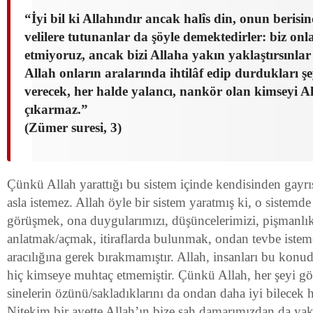
“İyi bil ki Allahındır ancak halîs din, onun berisi
velilere tutunanlar da şöyle demektedirler: biz onl
etmiyoruz, ancak bizi Allaha yakın yaklaştırsınlar
Allah onların aralarında ihtilâf edip durdukları
verecek, her halde yalancı, nankör olan kimseyi A
çıkarmaz.”
(Zümer suresi, 3)
Çünkü Allah yarattığı bu sistem içinde kendisinden gayr
asla istemez. Allah öyle bir sistem yaratmış ki, o sistemde 
görüşmek, ona duygularımızı, düşüncelerimizi, pişmanlık
anlatmak/açmak, itiraflarda bulunmak, ondan tevbe istem
aracılığına gerek bırakmamıştır. Allah, insanları bu konu
hiç kimseye muhtaç etmemiştir. Çünkü Allah, her şeyi görü
sinelerin özünü/sakladıklarını da ondan daha iyi bilecek 
Nitekim bir ayette Allah’ın bize şah damarımızdan da ya