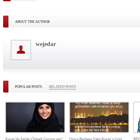
ABOUT THE AUTHOR
wejedar
POPULAR POSTS
RELATED POSTS
Kuran’da Saçları Örtmek Geçiyor mu?
Oruca Başlama Vakti Kuran’a Göre
Rİ