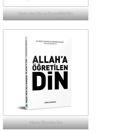
Uydurulan Din ve Kur'an'daki Din
Allah'a Öğretilen Din