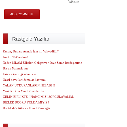
Website
Rastgele Yazılar
Kuran, Duvara Asmak İçin mi Vahyedildi?
Kurtul 'Put'lardan?!
Neden İSLAM Ülkeleri Gelişmiyor Diye Soran kardeşlerime
Biz de Namusluyuz!
Faiz ve içerdiği sakıncalar
Özsel boyutlar: Semalar kavramı
YALAN UYDURANLARIN HESABI !!
Yeni Bir Yıla Yeni Günahlar İle…
GELİN BİRLİKTE, İNANCIMIZI SORGULAYALIM.
BİZLER DOĞRU YOLDA MIYIZ?
Biz Allah`a Aitiz ve O`na Döneceğiz