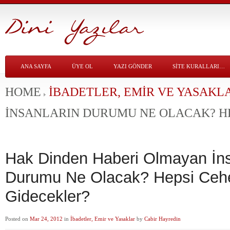
ANA SAYFA
ÜYE OL
YAZI GÖNDER
SITE KURALLARI…
HOME
İBADETLER, EMIR VE YASAKL
İNSANLARIN DURUMU NE OLACAK? H
Hak Dinden Haberi Olmayan İns
Durumu Ne Olacak? Hepsi Ce
Gidecekler?
Posted on
Mar 24, 2012
in
İbadetler, Emir ve Yasaklar
by
Cabir Hayredin