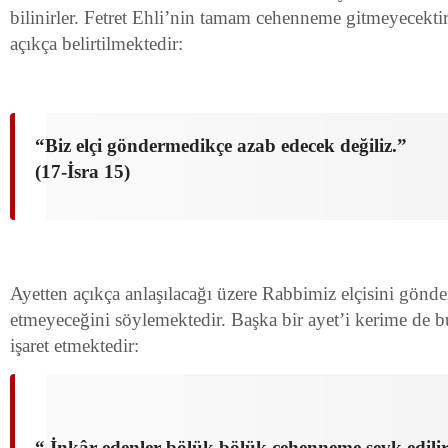
bilinirler. Fetret Ehli’nin tamam cehenneme gitmeyecekt
açıkça belirtilmektedir:
“Biz elçi göndermedikçe azab edecek değiliz.”
(17-İsra 15)
Ayetten açıkça anlaşılacağı üzere Rabbimiz elçisini gönd
etmeyeceğini söylemektedir. Başka bir ayet’i kerime de 
işaret etmektedir:
“ İnkâr edenler bölük bölük cehenneme sevk edilir