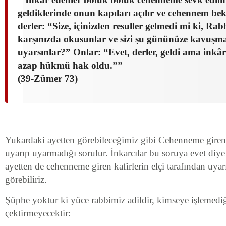
geldiklerinde onun kapıları açılır ve cehennem bekç
derler: “Size, içinizden resuller gelmedi mi ki, Rabb
karşınızda okusunlar ve sizi şu gününüze kavuşm
uyarsınlar?” Onlar: “Evet, derler, geldi ama inkâ
azap hükmü hak oldu.””
(39-Zümer 73)
Yukardaki ayetten görebileceğimiz gibi Cehenneme girenler
uyarıp uyarmadığı sorulur. İnkarcılar bu soruya evet diye
ayetten de cehenneme giren kafirlerin elçi tarafından uyar
görebiliriz.
Şüphe yoktur ki yüce rabbimiz adildir, kimseye işlemediğ
çektirmeyecektir: