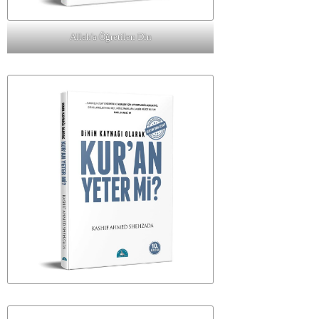
Allah'a Öğretilen Din