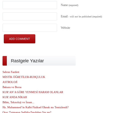
Name
(required)
Email
- will not be published
(required)
Website
Rastgele Yazılar
Sabrın Fazileti
MİSTİK ÖĞRETİLER-RUHÇULUK
ASTROLOJİ
Bakara ve Borsa
KUR’AN’A GÖRE YENMESİ HARAM OLANLAR
KUR`ANDA NİKAH
Bilim, Teknoloji ve İnsan...
Hz. Muhammed’in Kalbi Fiziksel Olarak mı Temizlendi?
Oruç Tutmanın Sağlığa Faydaları Var mı?