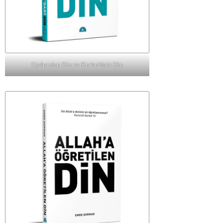
Uydurulan Din ve Kur'an'daki Din